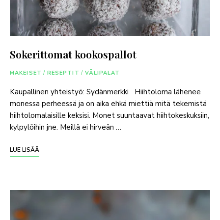
Sokerittomat kookospallot
MAKEISET
/
RESEPTIT
/
VÄLIPALAT
Kaupallinen yhteistyö: Sydänmerkki Hiihtoloma lähenee
monessa perheessä ja on aika ehkä miettiä mitä tekemistä
hiihtolomalaisille keksisi. Monet suuntaavat hiihtokeskuksiin,
kylpylöihin jne. Meillä ei hirveän …
LUE LISÄÄ