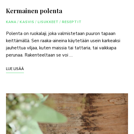
Kermainen polenta
KANA
/
KASVIS
/
LISUKKEET
/
RESEPTIT
Polenta on ruokalaji, joka valmistetaan puuron tapaan
keittämällä. Sen raaka-aineina käytetään usein karkeaksi
jauhettua viljaa, kuten maissia tai tattaria, tai vaikkapa
perunaa. Rakenteeltaan se voi …
LUE LISÄÄ