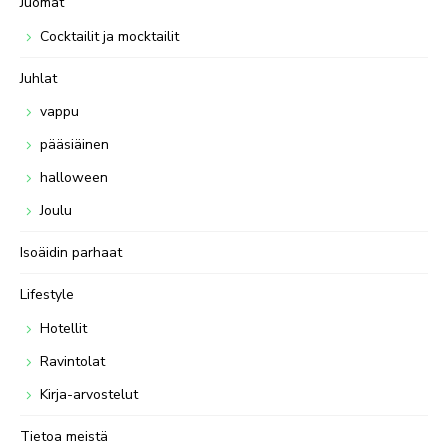
Juomat
Cocktailit ja mocktailit
Juhlat
vappu
pääsiäinen
halloween
Joulu
Isoäidin parhaat
Lifestyle
Hotellit
Ravintolat
Kirja-arvostelut
Tietoa meistä