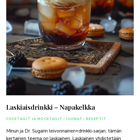
Laskiaisdrinkki – Napakelkka
COCKTAILIT JA MOCKTAILIT
/
JUOMAT
/
RESEPTIT
Minun ja Dr. Sugarin leivonnainen+drinkki-sarjan, tämän
kertainen teema on laskiainen. Laskiainen yhdistetään