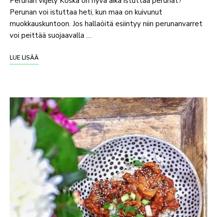
Perunan viljely Koska on hyvä aika istuttaa perunat?
Perunan voi istuttaa heti, kun maa on kuivunut
muokkauskuntoon. Jos hallaöitä esiintyy niin perunanvarret
voi peittää suojaavalla …
LUE LISÄÄ