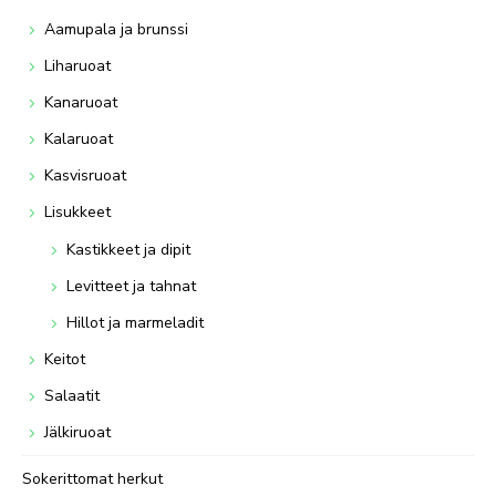
Aamupala ja brunssi
Liharuoat
Kanaruoat
Kalaruoat
Kasvisruoat
Lisukkeet
Kastikkeet ja dipit
Levitteet ja tahnat
Hillot ja marmeladit
Keitot
Salaatit
Jälkiruoat
Sokerittomat herkut