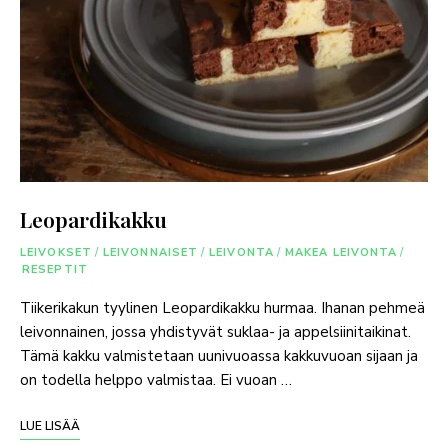
Leopardikakku
LEIVOKSET
/
LEIVONNAISET
/
LEIVONTA
/
MAKEA LEIVONTA
/
RESEPTIT
Tiikerikakun tyylinen Leopardikakku hurmaa. Ihanan pehmeä
leivonnainen, jossa yhdistyvät suklaa- ja appelsiinitaikinat.
Tämä kakku valmistetaan uunivuoassa kakkuvuoan sijaan ja
on todella helppo valmistaa. Ei vuoan …
LUE LISÄÄ