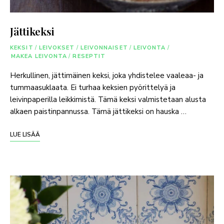
Jättikeksi
KEKSIT
/
LEIVOKSET
/
LEIVONNAISET
/
LEIVONTA
/
MAKEA LEIVONTA
/
RESEPTIT
Herkullinen, jättimäinen keksi, joka yhdistelee vaaleaa- ja
tummaasuklaata. Ei turhaa keksien pyörittelyä ja
leivinpaperilla leikkimistä. Tämä keksi valmistetaan alusta
alkaen paistinpannussa. Tämä jättikeksi on hauska …
LUE LISÄÄ