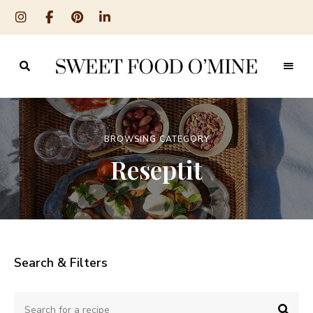
Reseptit
Sweet
ruoanlaitosta
leivontaan
Food
O
BROWSING CATEGORY
´Mine
Reseptit
Search & Filters