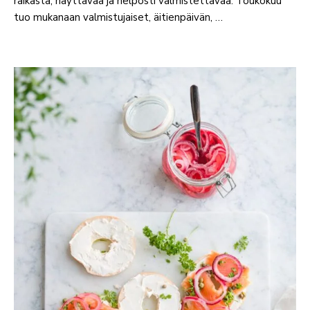
raikasta, näyttävää ja helposti valmistettavaa. Toukokuu
tuo mukanaan valmistujaiset, äitienpäivän, …