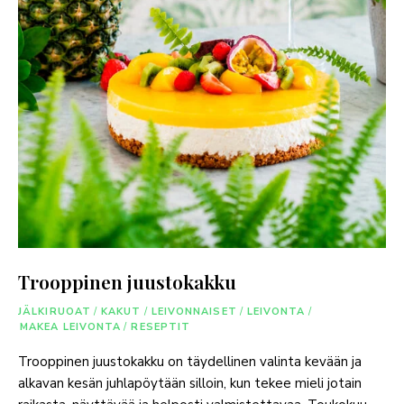
Trooppinen juustokakku
JÄLKIRUOAT
/
KAKUT
/
LEIVONNAISET
/
LEIVONTA
/
MAKEA LEIVONTA
/
RESEPTIT
Trooppinen juustokakku on täydellinen valinta kevään ja
alkavan kesän juhlapöytään silloin, kun tekee mieli jotain