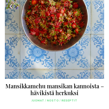
Maisemakahvilan raparperipiirakka
AJANKOHTAISTA
/
LIFESTYLE
/
NOSTO