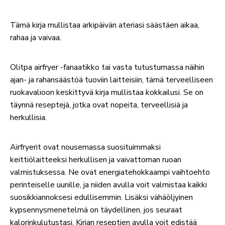
Tämä kirja mullistaa arkipäivän ateriasi säästäen aikaa,
rahaa ja vaivaa.
Olitpa airfryer -fanaatikko tai vasta tutustumassa näihin
ajan- ja rahansäästöä tuoviin laitteisiin, tämä terveelliseen
ruokavalioon keskittyvä kirja mullistaa kokkailusi. Se on
täynnä reseptejä, jotka ovat nopeita, terveellisiä ja
herkullisia.
Airfryerit ovat nousemassa suosituimmaksi
keittiölaitteeksi herkullisen ja vaivattoman ruoan
valmistuksessa. Ne ovat energiatehokkaampi vaihtoehto
perinteiselle uunille, ja niiden avulla voit valmistaa kaikki
suosikkiannoksesi edullisemmin. Lisäksi vähäöljyinen
kypsennysmenetelmä on täydellinen, jos seuraat
kalorinkulutustasi. Kirjan reseptien avulla voit edistää