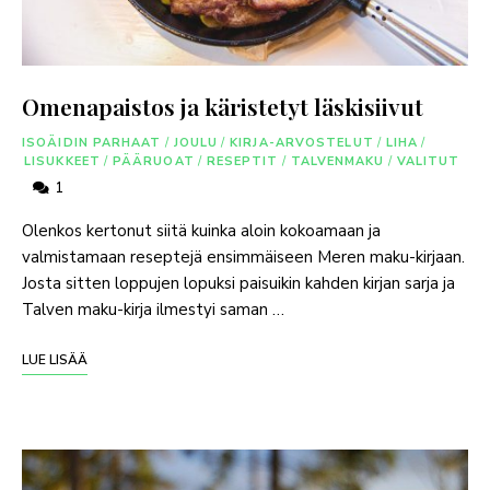
Omenapaistos ja käristetyt läskisiivut
ISOÄIDIN PARHAAT
/
JOULU
/
KIRJA-ARVOSTELUT
/
LIHA
/
LISUKKEET
/
PÄÄRUOAT
/
RESEPTIT
/
TALVENMAKU
/
VALITUT
1
Olenkos kertonut siitä kuinka aloin kokoamaan ja
valmistamaan reseptejä ensimmäiseen Meren maku-kirjaan.
Josta sitten loppujen lopuksi paisuikin kahden kirjan sarja ja
Talven maku-kirja ilmestyi saman …
LUE LISÄÄ