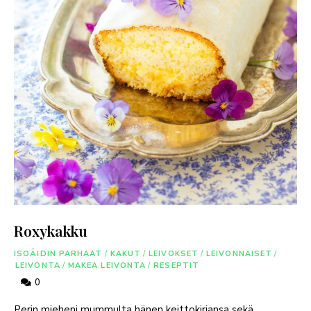
Roxykakku
ISOÄIDIN PARHAAT
/
KAKUT
/
LEIVOKSET
/
LEIVONNAISET
/
LEIVONTA
/
MAKEA LEIVONTA
/
RESEPTIT
0
Perin mieheni mummulta hänen keittokirjansa sekä