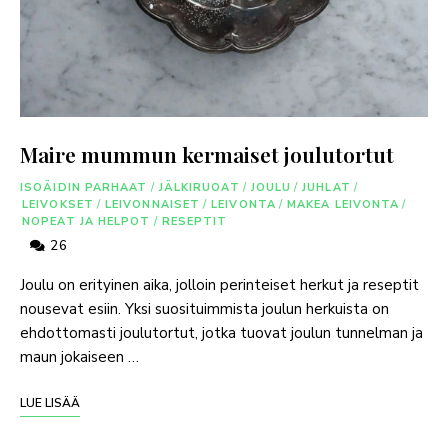
Maire mummun kermaiset joulutortut
ISOÄIDIN PARHAAT
/
JÄLKIRUOAT
/
JOULU
/
JUHLAT
/
LEIVOKSET
/
LEIVONNAISET
/
LEIVONTA
/
MAKEA LEIVONTA
/
NOPEAT JA HELPOT
/
RESEPTIT
26
Joulu on erityinen aika, jolloin perinteiset herkut ja reseptit
nousevat esiin. Yksi suosituimmista joulun herkuista on
ehdottomasti joulutortut, jotka tuovat joulun tunnelman ja
maun jokaiseen …
LUE LISÄÄ