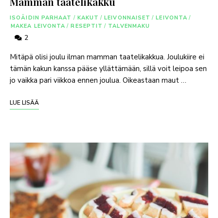
Mamman taatelikakku
ISOÄIDIN PARHAAT
/
KAKUT
/
LEIVONNAISET
/
LEIVONTA
/
MAKEA LEIVONTA
/
RESEPTIT
/
TALVENMAKU
2
Mitäpä olisi joulu ilman mamman taatelikakkua. Joulukiire ei
tämän kakun kanssa pääse yllättämään, sillä voit leipoa sen
jo vaikka pari viikkoa ennen joulua. Oikeastaan maut …
LUE LISÄÄ