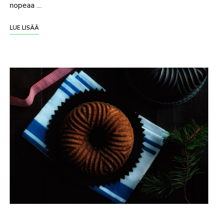
nopeaa …
LUE LISÄÄ