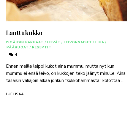
Lanttukukko
ISOÄIDIN PARHAAT
/
LEIVÄT
/
LEIVONNAISET
/
LIHA
/
PÄÄRUOAT
/
RESEPTIT
4
Ennen meille leipoi kukot aina mummu, mutta nyt kun
mummu ei enää leivo, on kukkojen teko jäänyt minulle. Aina
tasaisin väliajoin alkaa jonkun ”kukkohammasta” kolottaa …
LUE LISÄÄ
NO MORE POSTS