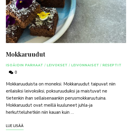
Mokkaruudut
ISOÄIDIN PARHAAT
/
LEIVOKSET
/
LEIVONNAISET
/
RESEPTIT
0
Mokkaruuduista on moneksi. Mokkaruudut taipuvat niin
erilaisiksi leivoksiksi, poksuruuduiksi ja maistuvat ne
tietenkin ihan sellaisenaankin perusmokkaruutuina.
Mokkaruudut ovat meillä kuuluneet juhla-ja
herkutteluhetkiin niin kauan kuin …
LUE LISÄÄ