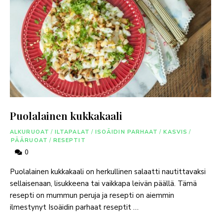
Puolalainen kukkakaali
ALKURUOAT
/
ILTAPALAT
/
ISOÄIDIN PARHAAT
/
KASVIS
/
PÄÄRUOAT
/
RESEPTIT
0
Puolalainen kukkakaali on herkullinen salaatti nautittavaksi
sellaisenaan, lisukkeena tai vaikkapa leivän päällä. Tämä
resepti on mummun peruja ja resepti on aiemmin
ilmestynyt Isoäidin parhaat reseptit …