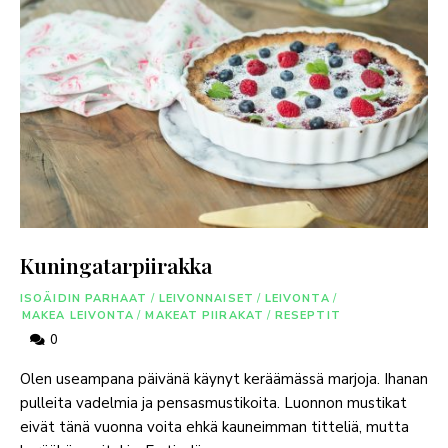
Kuningatarpiirakka
ISOÄIDIN PARHAAT
/
LEIVONNAISET
/
LEIVONTA
/
MAKEA LEIVONTA
/
MAKEAT PIIRAKAT
/
RESEPTIT
0
Olen useampana päivänä käynyt keräämässä marjoja. Ihanan
pulleita vadelmia ja pensasmustikoita. Luonnon mustikat
eivät tänä vuonna voita ehkä kauneimman titteliä, mutta