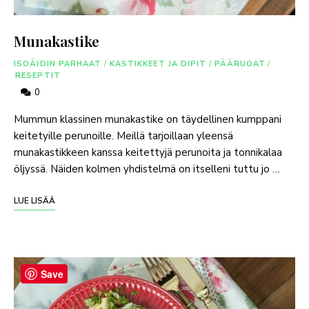
Munakastike
ISOÄIDIN PARHAAT
/
KASTIKKEET JA DIPIT
/
PÄÄRUOAT
/
RESEPTIT
0
Mummun klassinen munakastike on täydellinen kumppani
keitetyille perunoille. Meillä tarjoillaan yleensä
munakastikkeen kanssa keitettyjä perunoita ja tonnikalaa
öljyssä. Näiden kolmen yhdistelmä on itselleni tuttu jo …
LUE LISÄÄ
Save