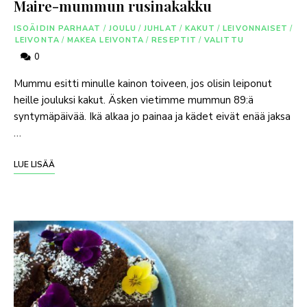
Maire-mummun rusinakakku
ISOÄIDIN PARHAAT
/
JOULU
/
JUHLAT
/
KAKUT
/
LEIVONNAISET
/
LEIVONTA
/
MAKEA LEIVONTA
/
RESEPTIT
/
VALITTU
0
Mummu esitti minulle kainon toiveen, jos olisin leiponut
heille jouluksi kakut. Äsken vietimme mummun 89:ä
syntymäpäivää. Ikä alkaa jo painaa ja kädet eivät enää jaksa
…
LUE LISÄÄ