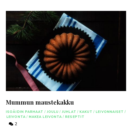
Mummun maustekakku
ISOÄIDIN PARHAAT
/
JOULU
/
JUHLAT
/
KAKUT
/
LEIVONNAISET
/
LEIVONTA
/
MAKEA LEIVONTA
/
RESEPTIT
2