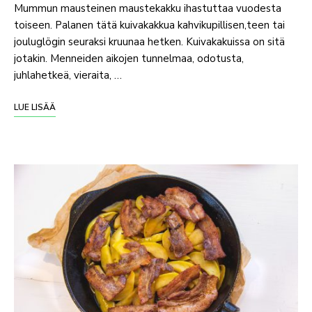
Mummun mausteinen maustekakku ihastuttaa vuodesta
toiseen. Palanen tätä kuivakakkua kahvikupillisen,teen tai
jouluglögin seuraksi kruunaa hetken. Kuivakakuissa on sitä
jotakin. Menneiden aikojen tunnelmaa, odotusta,
juhlahetkeä, vieraita, …
LUE LISÄÄ