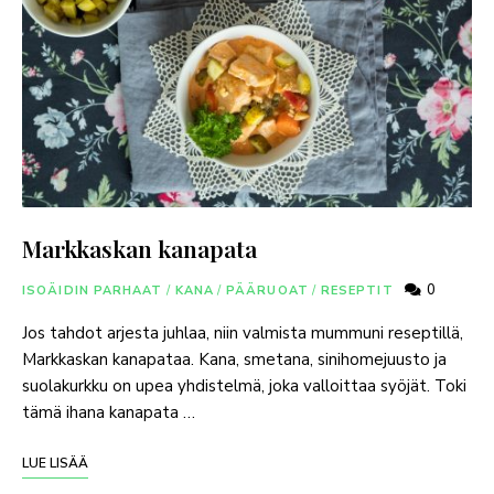
Markkaskan kanapata
0
ISOÄIDIN PARHAAT
/
KANA
/
PÄÄRUOAT
/
RESEPTIT
Jos tahdot arjesta juhlaa, niin valmista mummuni reseptillä,
Markkaskan kanapataa. Kana, smetana, sinihomejuusto ja
suolakurkku on upea yhdistelmä, joka valloittaa syöjät. Toki
tämä ihana kanapata …
LUE LISÄÄ