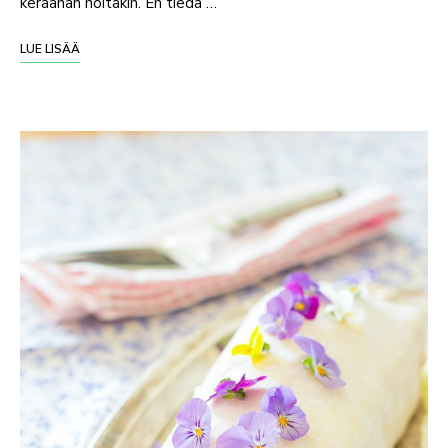
keräähän noitakin. En tiedä …
LUE LISÄÄ