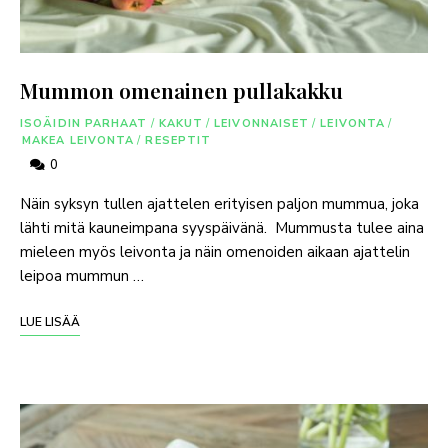
Mummon omenainen pullakakku
ISOÄIDIN PARHAAT
/
KAKUT
/
LEIVONNAISET
/
LEIVONTA
/
MAKEA LEIVONTA
/
RESEPTIT
0
Näin syksyn tullen ajattelen erityisen paljon mummua, joka
lähti mitä kauneimpana syyspäivänä. Mummusta tulee aina
mieleen myös leivonta ja näin omenoiden aikaan ajattelin
leipoa mummun …
LUE LISÄÄ