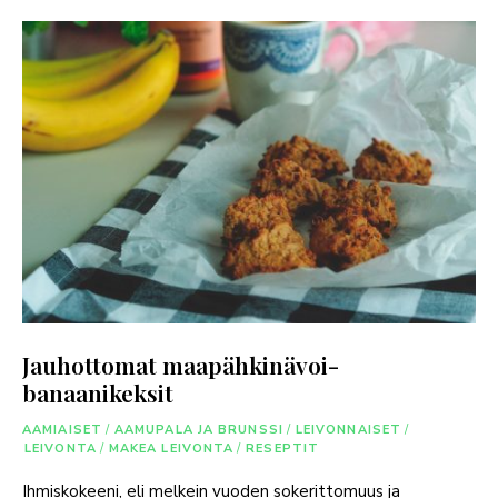
Jauhottomat maapähkinävoi-
banaanikeksit
AAMIAISET
/
AAMUPALA JA BRUNSSI
/
LEIVONNAISET
/
LEIVONTA
/
MAKEA LEIVONTA
/
RESEPTIT
Ihmiskokeeni, eli melkein vuoden sokerittomuus ja