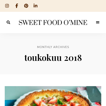
Reseptit
Sweet
ruoanlaitosta
leivontaan
Food
O
MONTHLY ARCHIVES
´Mine
toukokuu 2018