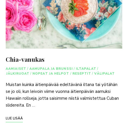
Chia-vanukas
AAMIAISET
/
AAMUPALA JA BRUNSSI
/
ILTAPALAT
/
JÄLKIRUOAT
/
NOPEAT JA HELPOT
/
RESEPTIT
/
VÄLIPALAT
Muistan kuinka äitienpäivää edeltävänä iltana tai yötähän
se jo oli, kun leivoin viime vuonna äitienpäivän aamuksi
Hawaiin rollseja, jotta saisimme niistä valmistettua Cuban
slidereita. En …
LUE LISÄÄ