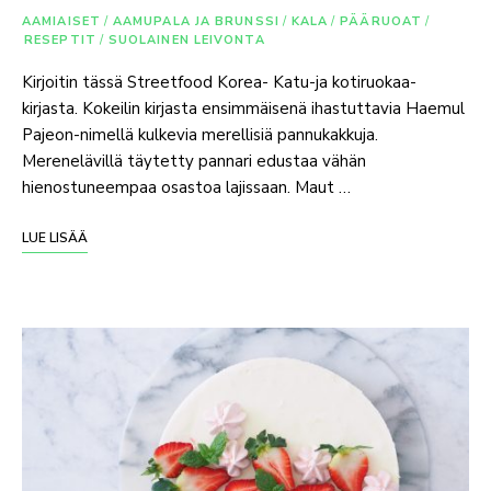
AAMIAISET
/
AAMUPALA JA BRUNSSI
/
KALA
/
PÄÄRUOAT
/
RESEPTIT
/
SUOLAINEN LEIVONTA
Kirjoitin tässä Streetfood Korea- Katu-ja kotiruokaa-
kirjasta. Kokeilin kirjasta ensimmäisenä ihastuttavia Haemul
Pajeon-nimellä kulkevia merellisiä pannukakkuja.
Merenelävillä täytetty pannari edustaa vähän
hienostuneempaa osastoa lajissaan. Maut …
LUE LISÄÄ