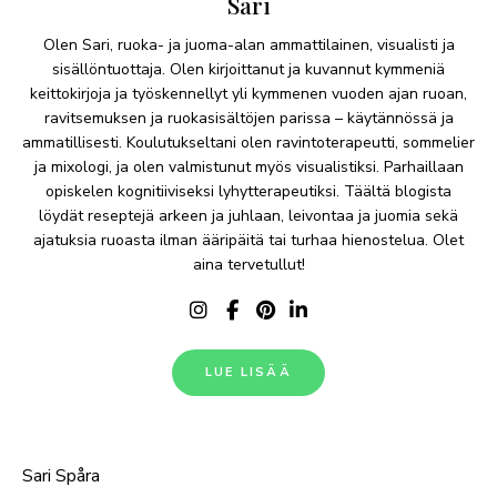
Sari
Olen Sari, ruoka- ja juoma-alan ammattilainen, visualisti ja
sisällöntuottaja. Olen kirjoittanut ja kuvannut kymmeniä
keittokirjoja ja työskennellyt yli kymmenen vuoden ajan ruoan,
ravitsemuksen ja ruokasisältöjen parissa – käytännössä ja
ammatillisesti. Koulutukseltani olen ravintoterapeutti, sommelier
ja mixologi, ja olen valmistunut myös visualistiksi. Parhaillaan
opiskelen kognitiiviseksi lyhytterapeutiksi. Täältä blogista
löydät reseptejä arkeen ja juhlaan, leivontaa ja juomia sekä
ajatuksia ruoasta ilman ääripäitä tai turhaa hienostelua. Olet
aina tervetullut!
LUE LISÄÄ
Sari Spåra