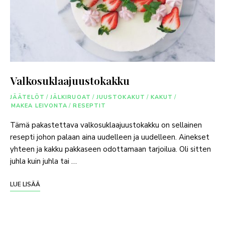
Valkosuklaajuustokakku
JÄÄTELÖT
/
JÄLKIRUOAT
/
JUUSTOKAKUT
/
KAKUT
/
MAKEA LEIVONTA
/
RESEPTIT
Tämä pakastettava valkosuklaajuustokakku on sellainen
resepti johon palaan aina uudelleen ja uudelleen. Ainekset
yhteen ja kakku pakkaseen odottamaan tarjoilua. Oli sitten
juhla kuin juhla tai …
LUE LISÄÄ