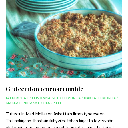
Gluteeniton omenacrumble
JÄLKIRUOAT
/
LEIVONNAISET
/
LEIVONTA
/
MAKEA LEIVONTA
/
MAKEAT PIIRAKAT
/
RESEPTIT
Tutustuin Mari Moilasen äskettäin ilmestyneeseen
Taikinakirjaan. Ihastuin ikihyviksi tähän kirjasta löytyvään
gluteenittomaan omenacrumbleen jota valmistin kirjasta