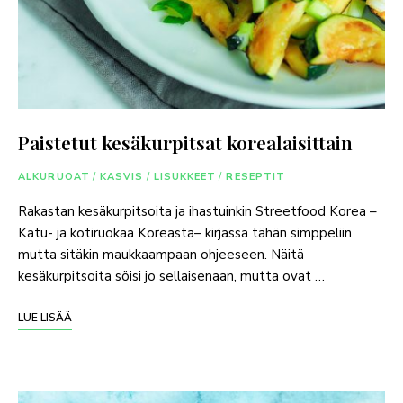
Paistetut kesäkurpitsat korealaisittain
ALKURUOAT
/
KASVIS
/
LISUKKEET
/
RESEPTIT
Rakastan kesäkurpitsoita ja ihastuinkin Streetfood Korea –
Katu- ja kotiruokaa Koreasta– kirjassa tähän simppeliin
mutta sitäkin maukkaampaan ohjeeseen. Näitä
kesäkurpitsoita söisi jo sellaisenaan, mutta ovat …
LUE LISÄÄ