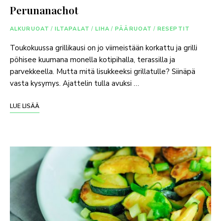
Perunanachot
ALKURUOAT
/
ILTAPALAT
/
LIHA
/
PÄÄRUOAT
/
RESEPTIT
Toukokuussa grillikausi on jo viimeistään korkattu ja grilli
pöhisee kuumana monella kotipihalla, terassilla ja
parvekkeella. Mutta mitä lisukkeeksi grillatulle? Siinäpä
vasta kysymys. Ajattelin tulla avuksi …
LUE LISÄÄ