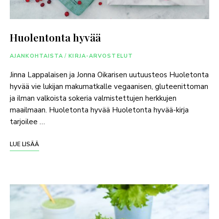
Huolentonta hyvää
AJANKOHTAISTA
/
KIRJA-ARVOSTELUT
Jinna Lappalaisen ja Jonna Oikarisen uutuusteos Huoletonta
hyvää vie lukijan makumatkalle vegaanisen, gluteenittoman
ja ilman valkoista sokeria valmistettujen herkkujen
maailmaan. Huoletonta hyvää Huoletonta hyvää-kirja
tarjoilee …
LUE LISÄÄ