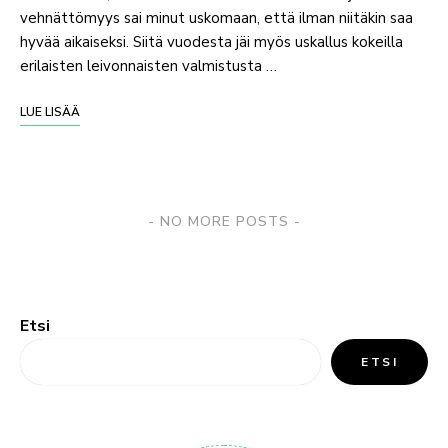
vehnättömyys sai minut uskomaan, että ilman niitäkin saa
hyvää aikaiseksi. Siitä vuodesta jäi myös uskallus kokeilla
erilaisten leivonnaisten valmistusta …
LUE LISÄÄ
NO MORE POSTS
Etsi
ETSI