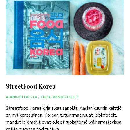
StreetFood Korea
AJANKOHTAISTA
/
KIRJA-ARVOSTELUT
Streetfood Korea kirja alkaa sanoilla: Aasian kuumin keittiö
on nyt korealainen. Korean tutuimmat ruuat, bibimbabit,
mandut ja kimchit ovat olleet ruokahörhöilyä harrastavissa
kotitalouksissa toki tuttuja …