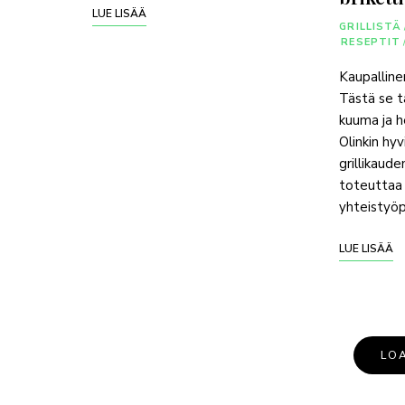
LUE LISÄÄ
GRILLISTÄ
RESEPTIT
Kaupallin
Tästä se t
kuuma ja he
Olinkin hyv
grillikaud
toteuttaa
yhteistyö
LUE LISÄÄ
LO