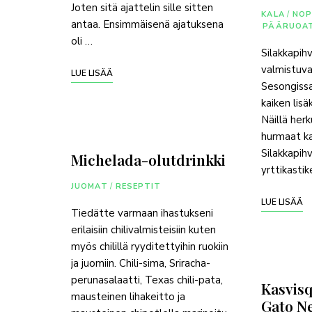
Joten sitä ajattelin sille sitten
KALA
/
NOP
antaa. Ensimmäisenä ajatuksena
PÄÄRUOA
oli …
Silakkapihv
valmistuv
LUE LISÄÄ
Sesongissa
kaiken lisä
Näillä herku
hurmaat ka
Silakkapih
Michelada-olutdrinkki
yrttikasti
JUOMAT
/
RESEPTIT
LUE LISÄÄ
Tiedätte varmaan ihastukseni
erilaisiin chilivalmisteisiin kuten
myös chilillä ryyditettyihin ruokiin
ja juomiin. Chili-sima, Sriracha-
perunasalaatti, Texas chili-pata,
Kasvisq
mausteinen lihakeitto ja
Gato N