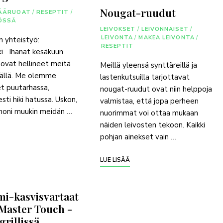
Nougat-ruudut
ÄÄRUOAT
/
RESEPTIT
/
ÖSSÄ
LEIVOKSET
/
LEIVONNAISET
/
LEIVONTA
/
MAKEA LEIVONTA
/
n yhteistyö:
RESEPTIT
ki Ihanat kesäkuun
 ovat hellineet meitä
Meillä yleensä synttäreillä ja
säällä. Me olemme
lastenkutsuilla tarjottavat
t puutarhassa,
nougat-ruudut ovat niin helppoja
sesti hiki hatussa. Uskon,
valmistaa, että jopa perheen
moni muukin meidän …
nuorimmat voi ottaa mukaan
näiden leivosten tekoon. Kaikki
pohjan ainekset vain …
LUE LISÄÄ
mi-kasvisvartaat
Master Touch -
grillissä