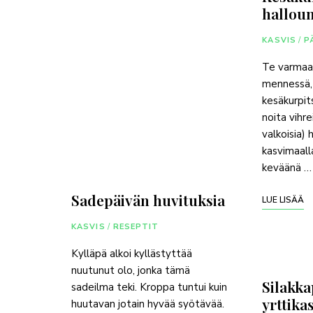
halloum
KASVIS
/
P
Te varmaan
mennessä,
kesäkurpit
noita vihre
valkoisia) 
kasvimaalla
keväänä …
Sadepäivän huvituksia
LUE LISÄÄ
KASVIS
/
RESEPTIT
Kylläpä alkoi kyllästyttää
nuutunut olo, jonka tämä
Silakka
sadeilma teki. Kroppa tuntui kuin
yrttika
huutavan jotain hyvää syötävää.