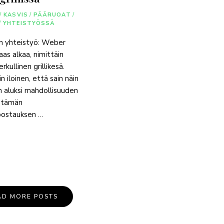
/
KASVIS
/
PÄÄRUOAT
/
/
YHTEISTYÖSSÄ
en yhteistyö: Weber
aas alkaa, nimittäin
rkullinen grillikesä.
in iloinen, että sain näin
en aluksi mahdollisuuden
 tämän
postauksen …
AD MORE POSTS