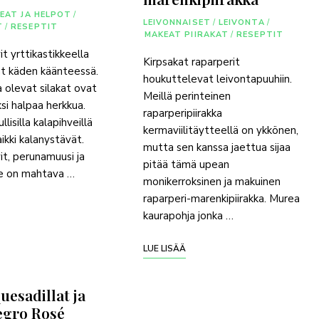
EAT JA HELPOT
/
LEIVONNAISET
/
LEIVONTA
/
T
/
RESEPTIT
MAKEAT PIIRAKAT
/
RESEPTIT
it yrttikastikkeella
Kirpsakat raparperit
at käden käänteessä.
houkuttelevat leivontapuuhiin.
 olevat silakat ovat
Meillä perinteinen
ksi halpaa herkkua.
raparperipiirakka
llisilla kalapihveillä
kermaviilitäytteellä on ykkönen,
ikki kalanystävät.
mutta sen kanssa jaettua sijaa
vit, perunamuusi ja
pitää tämä upean
ke on mahtava …
monikerroksinen ja makuinen
raparperi-marenkipiirakka. Murea
kaurapohja jonka …
LUE LISÄÄ
uesadillat ja
egro Rosé