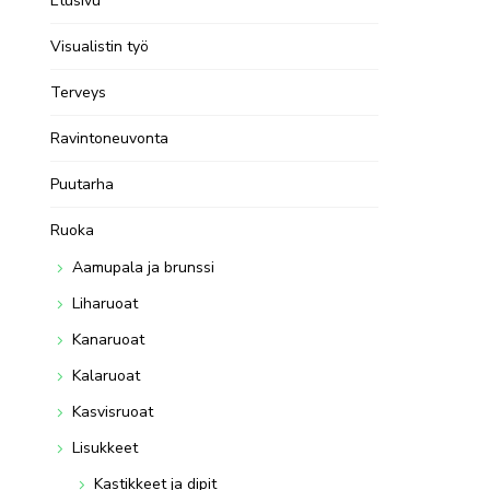
Etusivu
Visualistin työ
Terveys
Ravintoneuvonta
Puutarha
Ruoka
Aamupala ja brunssi
Liharuoat
Kanaruoat
Kalaruoat
Kasvisruoat
Lisukkeet
Kastikkeet ja dipit