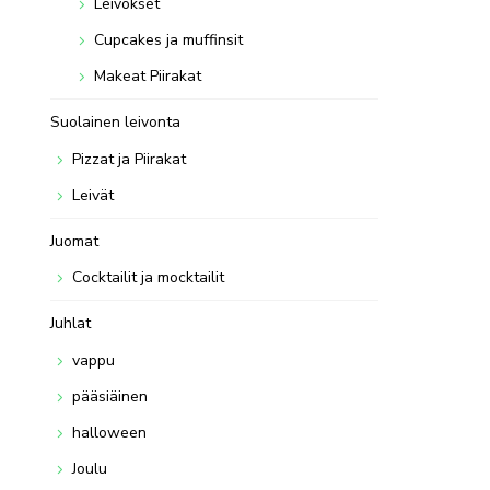
Leivokset
Cupcakes ja muffinsit
Makeat Piirakat
Suolainen leivonta
Pizzat ja Piirakat
Leivät
Juomat
Cocktailit ja mocktailit
Juhlat
vappu
pääsiäinen
halloween
Joulu