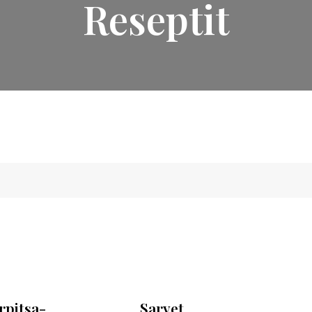
Reseptit
rpitsa-
Sarvet