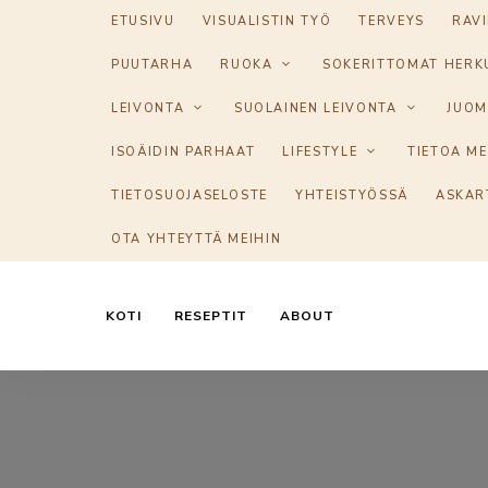
ETUSIVU
VISUALISTIN TYÖ
TERVEYS
RAV
PUUTARHA
RUOKA
SOKERITTOMAT HERK
LEIVONTA
SUOLAINEN LEIVONTA
JUOM
ISOÄIDIN PARHAAT
LIFESTYLE
TIETOA ME
TIETOSUOJASELOSTE
YHTEISTYÖSSÄ
ASKAR
OTA YHTEYTTÄ MEIHIN
KOTI
RESEPTIT
ABOUT