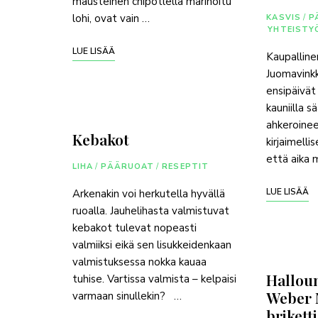
mausteinen chipotlella marinoitu
lohi, ovat vain …
KASVIS
/
P
YHTEISTY
LUE LISÄÄ
Kaupalline
Juomavink
ensipäivät
kauniilla 
ahkeroinee
Kebakot
kirjaimelli
että aika 
LIHA
/
PÄÄRUOAT
/
RESEPTIT
LUE LISÄÄ
Arkenakin voi herkutella hyvällä
ruoalla. Jauhelihasta valmistuvat
kebakot tulevat nopeasti
valmiiksi eikä sen lisukkeidenkaan
valmistuksessa nokka kauaa
Hallou
tuhise. Vartissa valmista – kelpaisi
Weber 
varmaan sinullekin? …
briketti