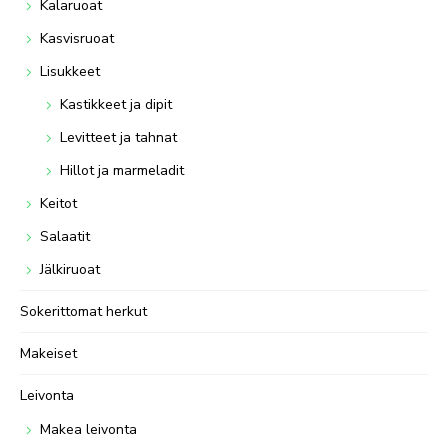
Kalaruoat
Kasvisruoat
Lisukkeet
Kastikkeet ja dipit
Levitteet ja tahnat
Hillot ja marmeladit
Keitot
Salaatit
Jälkiruoat
Sokerittomat herkut
Makeiset
Leivonta
Makea leivonta