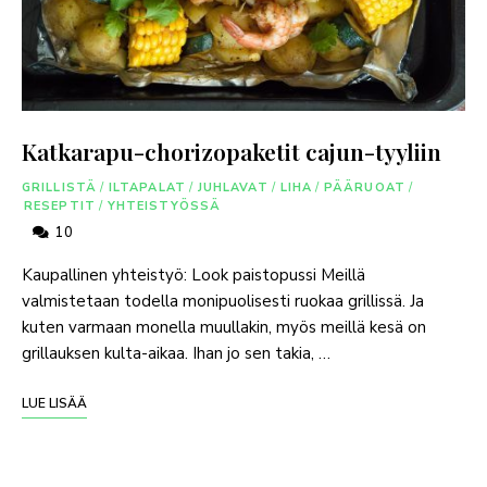
Katkarapu-chorizopaketit cajun-tyyliin
GRILLISTÄ
/
ILTAPALAT
/
JUHLAVAT
/
LIHA
/
PÄÄRUOAT
/
RESEPTIT
/
YHTEISTYÖSSÄ
10
Kaupallinen yhteistyö: Look paistopussi Meillä
valmistetaan todella monipuolisesti ruokaa grillissä. Ja
kuten varmaan monella muullakin, myös meillä kesä on
grillauksen kulta-aikaa. Ihan jo sen takia, …
LUE LISÄÄ