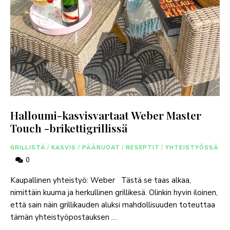
Halloumi-kasvisvartaat Weber Master
Touch -brikettigrillissä
GRILLISTÄ
/
KASVIS
/
PÄÄRUOAT
/
RESEPTIT
/
YHTEISTYÖSSÄ
0
Kaupallinen yhteistyö: Weber Tästä se taas alkaa,
nimittäin kuuma ja herkullinen grillikesä. Olinkin hyvin iloinen,
että sain näin grillikauden aluksi mahdollisuuden toteuttaa
tämän yhteistyöpostauksen …