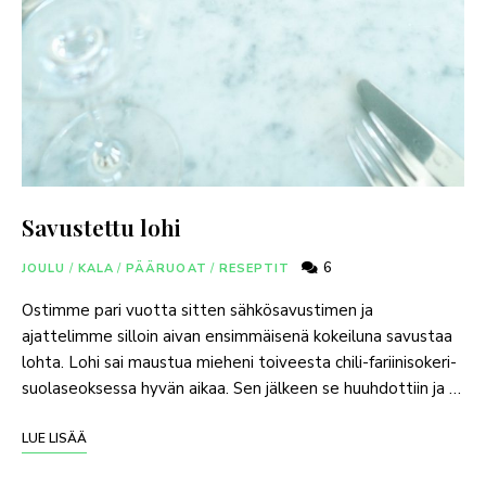
Savustettu lohi
6
JOULU
/
KALA
/
PÄÄRUOAT
/
RESEPTIT
Ostimme pari vuotta sitten sähkösavustimen ja
ajattelimme silloin aivan ensimmäisenä kokeiluna savustaa
lohta. Lohi sai maustua mieheni toiveesta chili-fariinisokeri-
suolaseoksessa hyvän aikaa. Sen jälkeen se huuhdottiin ja …
LUE LISÄÄ