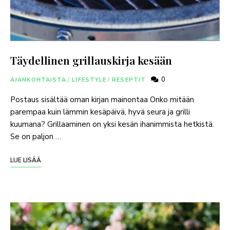
Täydellinen grillauskirja kesään
0
AJANKOHTAISTA
/
LIFESTYLE
/
RESEPTIT
Postaus sisältää oman kirjan mainontaa Onko mitään
parempaa kuin lämmin kesäpäivä, hyvä seura ja grilli
kuumana? Grillaaminen on yksi kesän ihanimmista hetkistä.
Se on paljon …
LUE LISÄÄ