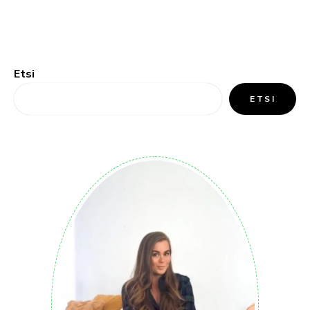
Etsi
ETSI