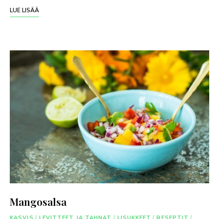
LUE LISÄÄ
Mangosalsa
KASVIS
/
LEVITTEET JA TAHNAT
/
LISUKKEET
/
RESEPTIT
/