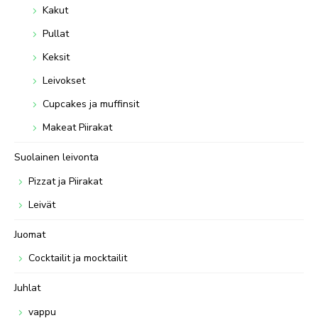
Kakut
Pullat
Keksit
Leivokset
Cupcakes ja muffinsit
Makeat Piirakat
Suolainen leivonta
Pizzat ja Piirakat
Leivät
Juomat
Cocktailit ja mocktailit
Juhlat
vappu