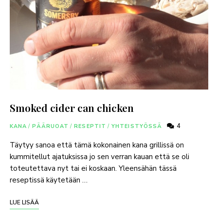
Smoked cider can chicken
4
KANA
/
PÄÄRUOAT
/
RESEPTIT
/
YHTEISTYÖSSÄ
Täytyy sanoa että tämä kokonainen kana grillissä on
kummitellut ajatuksissa jo sen verran kauan että se oli
toteutettava nyt tai ei koskaan. Yleensähän tässä
reseptissä käytetään …
LUE LISÄÄ