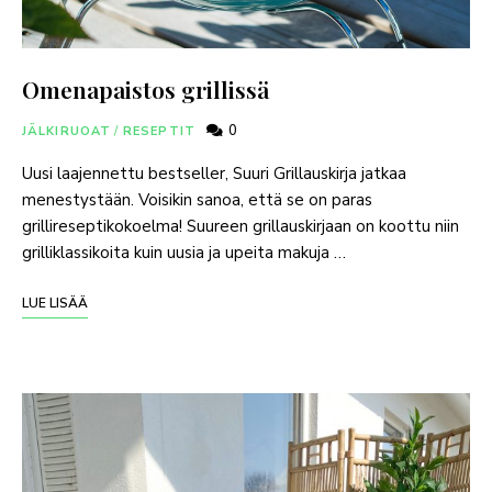
Omenapaistos grillissä
0
JÄLKIRUOAT
/
RESEPTIT
Uusi laajennettu bestseller, Suuri Grillauskirja jatkaa
menestystään. Voisikin sanoa, että se on paras
grillireseptikokoelma! Suureen grillauskirjaan on koottu niin
grilliklassikoita kuin uusia ja upeita makuja …
LUE LISÄÄ