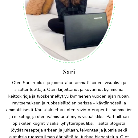
Sari
Olen Sari, ruoka- ja juoma-alan ammattilainen, visualisti ja
sisällöntuottaja. Olen kirjoittanut ja kuvannut kymmeniä
keittokirjoja ja työskennellyt yli kymmenen vuoden ajan ruoan,
ravitsemuksen ja ruokasisältöjen parissa – käytännössä ja
ammatillisesti. Koulutukseltani olen ravintoterapeutti, sommelier
ja mixologi, ja olen valmistunut myös visualistiksi. Parhaillaan
opiskelen kognitiiviseksi lyhytterapeutiksi. Täältä blogista
löydät reseptejä arkeen ja juhlaan, leivontaa ja juomia sekä
ajatuksia ruoasta ilman ääripäitä tai turhaa hienostelua. Olet