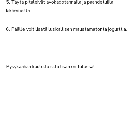
5. Täytä pitaleivät avokadotahnalla ja paahdetuilla
kikherneillä.
6. Päälle voit lisätä lusikallisen maustamatonta jogurttia.
Pysykäähän kuulolla sillä lisää on tulossa!