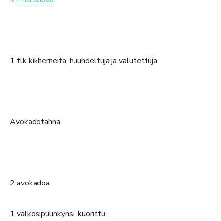
1 tlk kikherneitä, huuhdeltuja ja valutettuja
Avokadotahna
2 avokadoa
1 valkosipulinkynsi, kuorittu