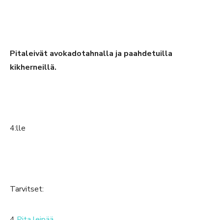
Pitaleivät avokadotahnalla ja paahdetuilla
kikherneillä.
4:lle
Tarvitset:
4
Pita leipää