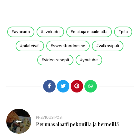
avocado
avokado
makuja maailmalta
pita
pitaleivät
sweetfoodomine
valkosipuli
video resepti
youtube
PREVIOUS POST
Perunasalaatti pekonilla ja herneillä