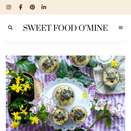
Reseptit
Sweet
ruoanlaitosta
leivontaan
Food
O
´Mine