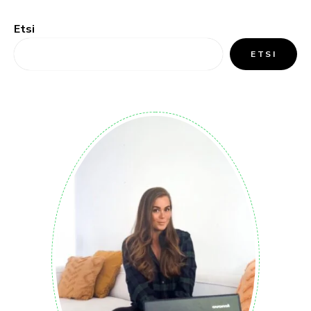
Etsi
ETSI