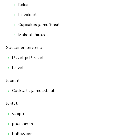
Keksit
Leivokset
Cupcakes ja muffinsit
Makeat Piirakat
Suolainen leivonta
Pizzat ja Piirakat
Leivät
Juomat
Cocktailit ja mocktailit
Juhlat
vappu
pääsiäinen
halloween