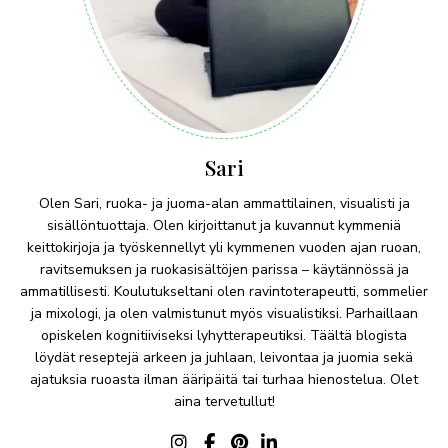
Sari
Olen Sari, ruoka- ja juoma-alan ammattilainen, visualisti ja
sisällöntuottaja. Olen kirjoittanut ja kuvannut kymmeniä
keittokirjoja ja työskennellyt yli kymmenen vuoden ajan ruoan,
ravitsemuksen ja ruokasisältöjen parissa – käytännössä ja
ammatillisesti. Koulutukseltani olen ravintoterapeutti, sommelier
ja mixologi, ja olen valmistunut myös visualistiksi. Parhaillaan
opiskelen kognitiiviseksi lyhytterapeutiksi. Täältä blogista
löydät reseptejä arkeen ja juhlaan, leivontaa ja juomia sekä
ajatuksia ruoasta ilman ääripäitä tai turhaa hienostelua. Olet
aina tervetullut!