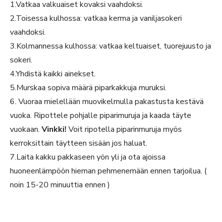
1.Vatkaa valkuaiset kovaksi vaahdoksi.
2.Toisessa kulhossa: vatkaa kerma ja vaniljasokeri
vaahdoksi.
3.Kolmannessa kulhossa: vatkaa keltuaiset, tuorejuusto ja
sokeri.
4.Yhdistä kaikki ainekset.
5.Murskaa sopiva määrä piparkakkuja muruksi.
6. Vuoraa mielellään muovikelmulla pakastusta kestävä
vuoka. Ripottele pohjalle piparimuruja ja kaada täyte
vuokaan.
Vinkki!
Voit ripotella piparinmuruja myös
kerroksittain täytteen sisään jos haluat.
7.Laita kakku pakkaseen yön yli ja ota ajoissa
huoneenlämpöön hieman pehmenemään ennen tarjoilua. (
noin 15-20 minuuttia ennen )