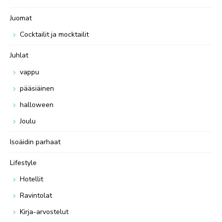
Juomat
Cocktailit ja mocktailit
Juhlat
vappu
pääsiäinen
halloween
Joulu
Isoäidin parhaat
Lifestyle
Hotellit
Ravintolat
Kirja-arvostelut