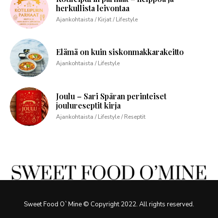
herkullista leivontaa
Ajankohtaista / Kirjat / Lifestyle
Elämä on kuin siskonmakkarakeitto
Ajankohtaista / Lifestyle
Joulu – Sari Spåran perinteiset
joulureseptit kirja
Ajankohtaista / Lifestyle / Reseptit
Sweet Food O`Mine © Copyright 2022. All rights reserved.