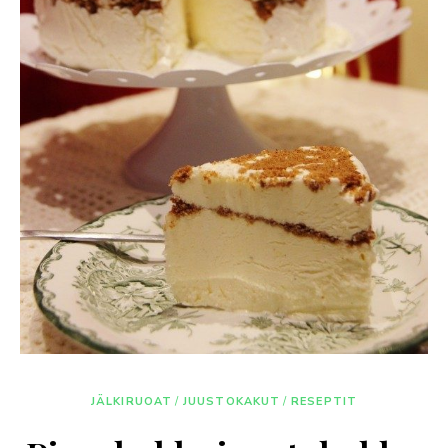
JÄLKIRUOAT
/
JUUSTOKAKUT
/
RESEPTIT