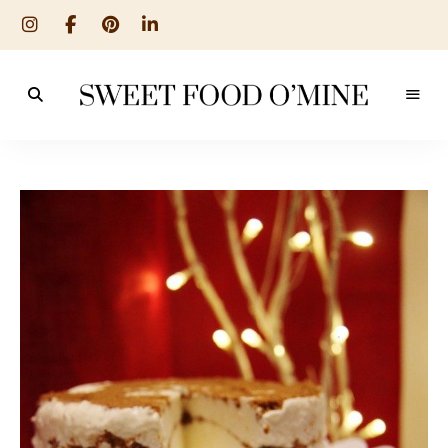
Reseptit
Sweet
ruoanlaitosta
leivontaan
Food
O
´Mine