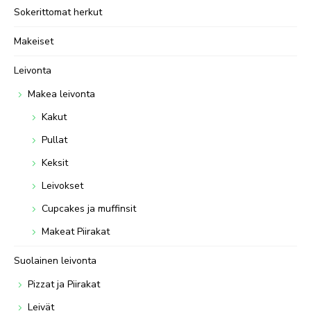
Sokerittomat herkut
Makeiset
Leivonta
Makea leivonta
Kakut
Pullat
Keksit
Leivokset
Cupcakes ja muffinsit
Makeat Piirakat
Suolainen leivonta
Pizzat ja Piirakat
Leivät