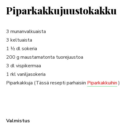
Piparkakkujuustokakku
3 munanvalkuaista
3 keltuaista
1 ½ dl sokeria
200 g maustamatonta tuorejuustoa
3 dl vispikermaa
1 rkl vaniljasokeria
Piparkakkuja (Tässä resepti parhaisiin
Piparkakkuihin
)
Valmistus