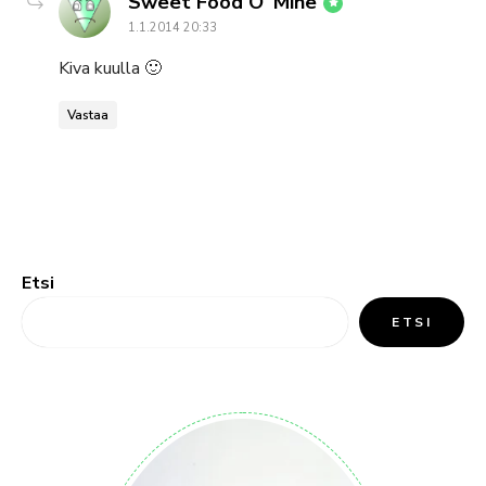
says:
Sweet Food O´Mine
1.1.2014 20:33
Kiva kuulla 🙂
Vastaa
Etsi
ETSI