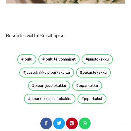
Resepti sivuilta: Kokaihop.se
joulu
joulu leivonnaiset
juustokakku
juustokakku piparkakuilla
pakastekakku
pipari juustokakku
piparkakku
piparkakku juustokakku
piparkakut