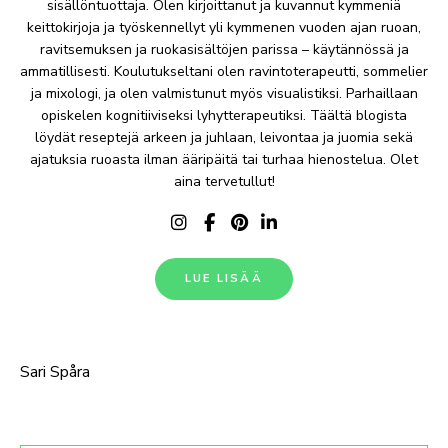
sisällöntuottaja. Olen kirjoittanut ja kuvannut kymmeniä
keittokirjoja ja työskennellyt yli kymmenen vuoden ajan ruoan,
ravitsemuksen ja ruokasisältöjen parissa – käytännössä ja
ammatillisesti. Koulutukseltani olen ravintoterapeutti, sommelier
ja mixologi, ja olen valmistunut myös visualistiksi. Parhaillaan
opiskelen kognitiiviseksi lyhytterapeutiksi. Täältä blogista
löydät reseptejä arkeen ja juhlaan, leivontaa ja juomia sekä
ajatuksia ruoasta ilman ääripäitä tai turhaa hienostelua. Olet
aina tervetullut!
LUE LISÄÄ
Sari Spåra