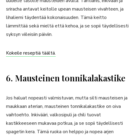
uudelle tasolle mausteiden avulla. Tähtianis, inkivääri ja
sriracha antavat keitolle upean mausteisen vivahteen, ja
lihaliemi täydentää kokonaisuuden. Tämä keitto
lämmittää sekä mieltä että kehoa, ja se sopii täydellisesti
syksyn viileisiin päiviin.
Kokeile reseptiä täältä.
6. Mausteinen tonnikalakastike
Jos haluat nopeasti valmistuvan, mutta silti mausteisen ja
maukkaan aterian, mausteinen tonnikalakastike on oiva
vaihtoehto. Inkivääri, valkosipuli ja chili tuovat
kastikkeeseen mukavaa potkua, ja se sopii täydellisesti
spagetin kera. Tämä ruoka on helppo ja nopea arjen