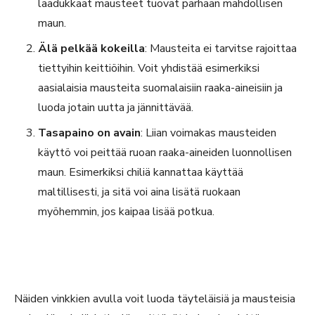
laadukkaat mausteet tuovat parhaan mahdollisen
maun.
Älä pelkää kokeilla
: Mausteita ei tarvitse rajoittaa
tiettyihin keittiöihin. Voit yhdistää esimerkiksi
aasialaisia mausteita suomalaisiin raaka-aineisiin ja
luoda jotain uutta ja jännittävää.
Tasapaino on avain
: Liian voimakas mausteiden
käyttö voi peittää ruoan raaka-aineiden luonnollisen
maun. Esimerkiksi chiliä kannattaa käyttää
maltillisesti, ja sitä voi aina lisätä ruokaan
myöhemmin, jos kaipaa lisää potkua.
Näiden vinkkien avulla voit luoda täyteläisiä ja mausteisia