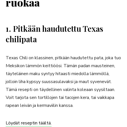
ruokaa
1. Pitkään haudutettu Texas
chilipata
Texas Chili on klassinen, pitkään haudutettu pata, joka tuo
Meksikon lämmön keittiöösi. Tämän padan mausteinen,
täyteläinen maku syntyy hitaasti miedolla lämmöllä,
jolloin liha kypsyy suussasulavaksi ja maut syvenevät.
Tämä resepti on täydellinen valinta koleaan syysiltaan.
Voit tarjota sen tortillojen tai tacojen kera, tai vaikkapa
rapean leivän ja kermaviilin kanssa.
Löydät reseptin täältä.