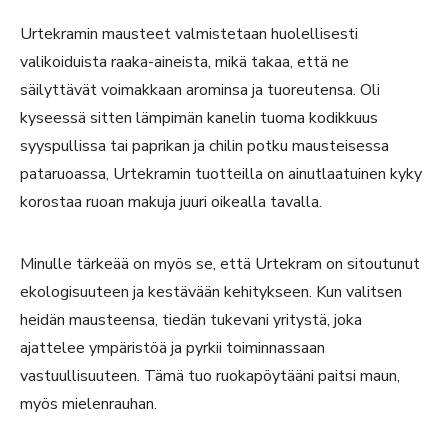
Urtekramin mausteet valmistetaan huolellisesti
valikoiduista raaka-aineista, mikä takaa, että ne
säilyttävät voimakkaan arominsa ja tuoreutensa. Oli
kyseessä sitten lämpimän kanelin tuoma kodikkuus
syyspullissa tai paprikan ja chilin potku mausteisessa
pataruoassa, Urtekramin tuotteilla on ainutlaatuinen kyky
korostaa ruoan makuja juuri oikealla tavalla.
Minulle tärkeää on myös se, että Urtekram on sitoutunut
ekologisuuteen ja kestävään kehitykseen. Kun valitsen
heidän mausteensa, tiedän tukevani yritystä, joka
ajattelee ympäristöä ja pyrkii toiminnassaan
vastuullisuuteen. Tämä tuo ruokapöytääni paitsi maun,
myös mielenrauhan.