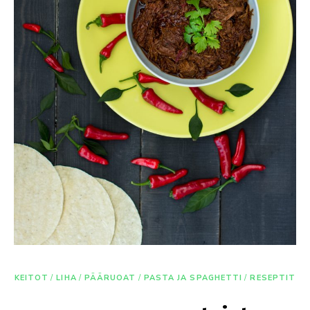
KEITOT
/
LIHA
/
PÄÄRUOAT
/
PASTA JA SPAGHETTI
/
RESEPTIT