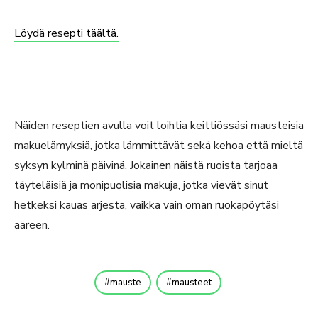
Löydä resepti täältä.
Näiden reseptien avulla voit loihtia keittiössäsi mausteisia
makuelämyksiä, jotka lämmittävät sekä kehoa että mieltä
syksyn kylminä päivinä. Jokainen näistä ruoista tarjoaa
täyteläisiä ja monipuolisia makuja, jotka vievät sinut
hetkeksi kauas arjesta, vaikka vain oman ruokapöytäsi
ääreen.
mauste
mausteet