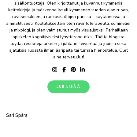
sisällöntuottaja. Olen kirjoittanut ja kuvannut kymmeniä
keittokirjoja ja työskennellyt yli kymmenen vuoden ajan ruoan,
ravitsemuksen ja ruokasisältöjen parissa – käytännössä ja
ammatillisesti. Koulutukseltani olen ravintoterapeutti, sommelier
ja mixologi, ja olen valmistunut myös visualistiksi. Parhaillaan
opiskelen kognitiiviseksi lyhytterapeutiksi. Täältä blogista
löydät reseptejä arkeen ja juhlaan, leivontaa ja juomia sekä
ajatuksia ruoasta ilman ääripäitä tai turhaa hienostelua. Olet
aina tervetullut!
LUE LISÄÄ
Sari Spåra