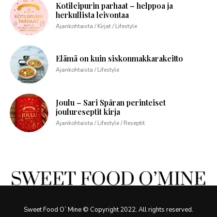
Kotileipurin parhaat – helppoa ja
herkullista leivontaa
Ajankohtaista / Kirjat / Lifestyle
Elämä on kuin siskonmakkarakeitto
Ajankohtaista / Lifestyle
Joulu – Sari Spåran perinteiset
joulureseptit kirja
Ajankohtaista / Lifestyle / Reseptit
Sweet Food O`Mine © Copyright 2022. All rights reserved.