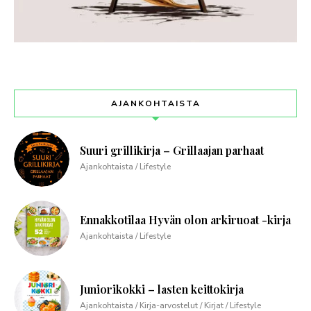
AJANKOHTAISTA
Suuri grillikirja – Grillaajan parhaat
Ajankohtaista / Lifestyle
Ennakkotilaa Hyvän olon arkiruoat -kirja
Ajankohtaista / Lifestyle
Juniorikokki – lasten keittokirja
Ajankohtaista / Kirja-arvostelut / Kirjat / Lifestyle