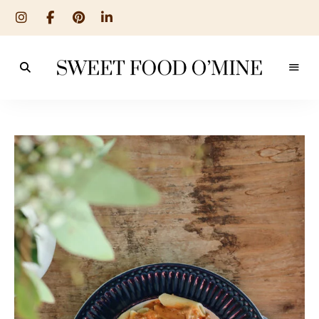
Reseptit
Sweet
ruoanlaitosta
leivontaan
Food
O
´Mine