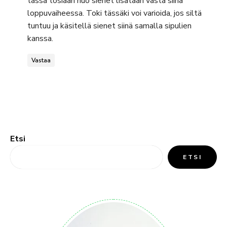
tässä tosiaan nuo sienet lisätään vasta siinä
loppuvaiheessa. Toki tässäki voi varioida, jos siltä
tuntuu ja käsitellä sienet siinä samalla sipulien
kanssa.
Vastaa
Etsi
ETSI