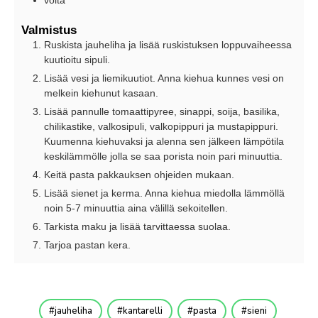
Valmistus
Ruskista jauheliha ja lisää ruskistuksen loppuvaiheessa
kuutioitu sipuli.
Lisää vesi ja liemikuutiot. Anna kiehua kunnes vesi on
melkein kiehunut kasaan.
Lisää pannulle tomaattipyree, sinappi, soija, basilika,
chilikastike, valkosipuli, valkopippuri ja mustapippuri.
Kuumenna kiehuvaksi ja alenna sen jälkeen lämpötila
keskilämmölle jolla se saa porista noin pari minuuttia.
Keitä pasta pakkauksen ohjeiden mukaan.
Lisää sienet ja kerma. Anna kiehua miedolla lämmöllä
noin 5-7 minuuttia aina välillä sekoitellen.
Tarkista maku ja lisää tarvittaessa suolaa.
Tarjoa pastan kera.
jauheliha
kantarelli
pasta
sieni