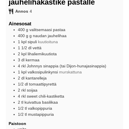
jauhelihakastike pastalle
Annos
4
Ainesosat
400
g
valitsemaasi pastaa
400 g
g
naudan jauhelihaa
1
kpl
sipuli
kuutioituna
1 1/2
dl
vettä
2
kpl
lihaliemikuutiota
3
dl
kermaa
4
rkl
Johnnys sinappia (tai Dijon-hunajasinappia)
1
kpl
valkosipulinkynsi
murskattuna
2
dl
kantarelleja
1/2
dl
tomaattipyrettä
2
rkl
soijaa
4
rkl
sweet chili-kastiketta
2
tl
kuivattua basilikaa
1/2
tl
valkopippuria
1/2
tl
mustapippuria
Paistoon
voita