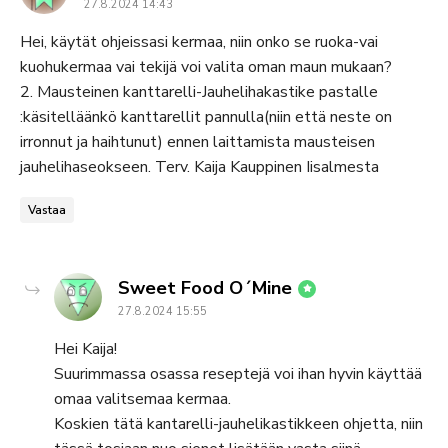
27.8.2024 14:43
Hei, käytät ohjeissasi kermaa, niin onko se ruoka-vai
kuohukermaa vai tekijä voi valita oman maun mukaan?
2. Mausteinen kanttarelli-Jauhelihakastike pastalle
:käsitelläänkö kanttarellit pannulla(niin että neste on
irronnut ja haihtunut) ennen laittamista mausteisen
jauhelihaseokseen. Terv. Kaija Kauppinen Iisalmesta
Vastaa
says:
Sweet Food O´Mine
27.8.2024 15:55
Hei Kaija!
Suurimmassa osassa reseptejä voi ihan hyvin käyttää
omaa valitsemaa kermaa.
Koskien tätä kantarelli-jauhelikastikkeen ohjetta, niin