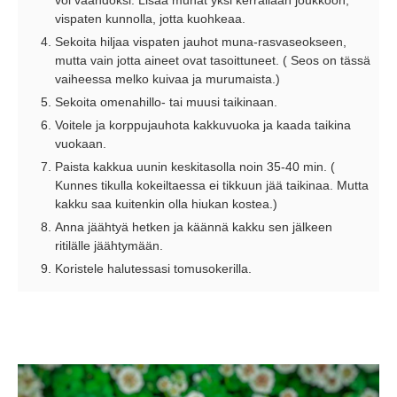
voi vaahdoksi. Lisää munat yksi kerrallaan joukkoon,
vispaten kunnolla, jotta kuohkeaa.
Sekoita hiljaa vispaten jauhot muna-rasvaseokseen,
mutta vain jotta aineet ovat tasoittuneet. ( Seos on tässä
vaiheessa melko kuivaa ja murumaista.)
Sekoita omenahillo- tai muusi taikinaan.
Voitele ja korppujauhota kakkuvuoka ja kaada taikina
vuokaan.
Paista kakkua uunin keskitasolla noin 35-40 min. (
Kunnes tikulla kokeiltaessa ei tikkuun jää taikinaa. Mutta
kakku saa kuitenkin olla hiukan kostea.)
Anna jäähtyä hetken ja käännä kakku sen jälkeen
ritilälle jäähtymään.
Koristele halutessasi tomusokerilla.