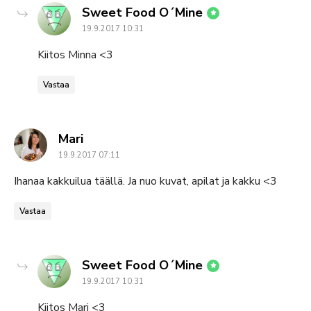
says:
Sweet Food O´Mine
19.9.2017 10:31
Kiitos Minna <3
Vastaa
says:
Mari
19.9.2017 07:11
Ihanaa kakkuilua täällä. Ja nuo kuvat, apilat ja kakku <3
Vastaa
says:
Sweet Food O´Mine
19.9.2017 10:31
Kiitos Mari <3