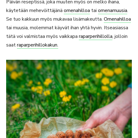
Päivän reseptissä, joka muuten myös on melko ihana,
käytetään mehevöittäjänä
omenahilloa
tai
omenamuusia
.
Se tuo kakkuun myös mukavaa lisämakeutta.
Omenahilloa
tai muusia, molemmat käyvät ihan yhtä hyvin. Itseasiassa
tätä voi valmistaa myös vaikkapa
raparperihillolla
, jolloin
saat
raparperihillokakun.