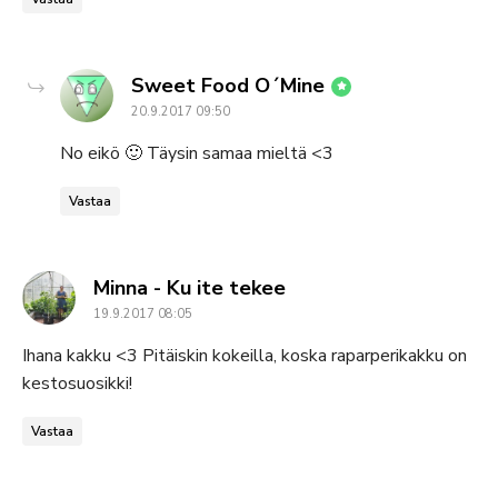
says:
Sweet Food O´Mine
20.9.2017 09:50
No eikö 🙂 Täysin samaa mieltä <3
Vastaa
says:
Minna - Ku ite tekee
19.9.2017 08:05
Ihana kakku <3 Pitäiskin kokeilla, koska raparperikakku on
kestosuosikki!
Vastaa