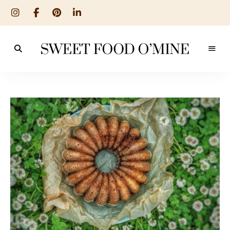
Reseptit
Sweet
ruoanlaitosta
leivontaan
Food
O
´Mine