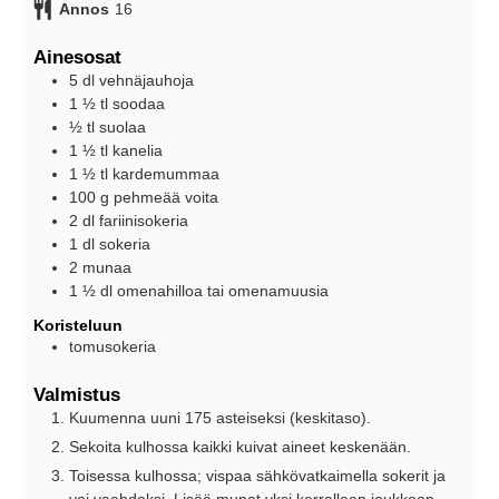
Annos
16
Ainesosat
5
dl
vehnäjauhoja
1 ½
tl
soodaa
½
tl
suolaa
1 ½
tl
kanelia
1 ½
tl
kardemummaa
100
g
pehmeää voita
2
dl
fariinisokeria
1
dl
sokeria
2
munaa
1 ½
dl
omenahilloa tai omenamuusia
Koristeluun
tomusokeria
Valmistus
Kuumenna uuni 175 asteiseksi (keskitaso).
Sekoita kulhossa kaikki kuivat aineet keskenään.
Toisessa kulhossa; vispaa sähkövatkaimella sokerit ja