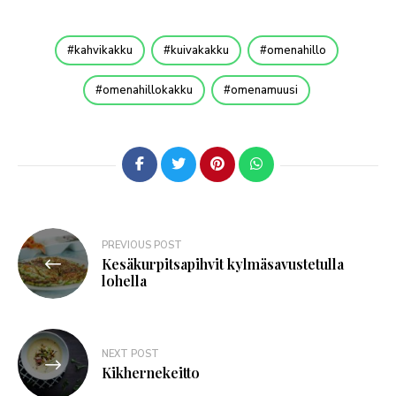
kahvikakku
kuivakakku
omenahillo
omenahillokakku
omenamuusi
PREVIOUS POST
Kesäkurpitsapihvit kylmäsavustetulla
lohella
NEXT POST
Kikhernekeitto