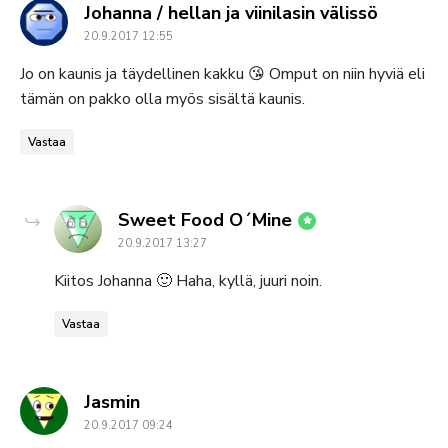
says:
Johanna / hellan ja viinilasin välissö
20.9.2017 12:55
Jo on kaunis ja täydellinen kakku 😘 Omput on niin hyviä eli
tämän on pakko olla myös sisältä kaunis.
Vastaa
says:
Sweet Food O´Mine
20.9.2017 13:27
Kiitos Johanna 🙂 Haha, kyllä, juuri noin.
Vastaa
says:
Jasmin
20.9.2017 09:24