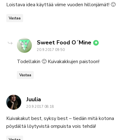
Loistava idea käyttää viime vuoden hillonjämät! 🙂
Vastaa
says:
Sweet Food O´Mine
20.9.2017 09:50
Todellakin 🙂 Kuivakakkujen paistoon!
Vastaa
says:
Juulia
20.9.2017 08:18
Kuivakakut best, syksy best – tiedän mitä kotona
pöydältä löytyvistä ompuista vois tehdä!
Vastaa