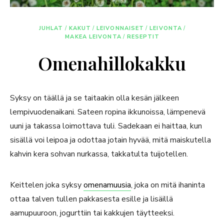
JUHLAT
/
KAKUT
/
LEIVONNAISET
/
LEIVONTA
/
MAKEA LEIVONTA
/
RESEPTIT
Omenahillokakku
Syksy on täällä ja se taitaakin olla kesän jälkeen
lempivuodenaikani. Sateen ropina ikkunoissa, lämpenevä
uuni ja takassa loimottava tuli. Sadekaan ei haittaa, kun
sisällä voi leipoa ja odottaa jotain hyvää, mitä maiskutella
kahvin kera sohvan nurkassa, takkatulta tuijotellen.
Keittelen joka syksy
omenamuusia
, joka on mitä ihaninta
ottaa talven tullen pakkasesta esille ja lisäillä
aamupuuroon, jogurttiin tai kakkujen täytteeksi.