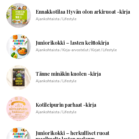
Ennakkotilaa Hyvän olon arkiruoat -kirja
Ajankohtaista / Lifestyle
Juniorikokki – lasten keittokirja
Ajankohtaista / Kirja-arvostelut / Kirjat / Lifestyle
Tänne minäkin kuolen -kirja
Ajankohtaista / Lifestyle
Kotileipurin parhaat -kirja
Ajankohtaista / Lifestyle
Juniorikokki – herkulliset ruoat
maailmalta lasten makuun