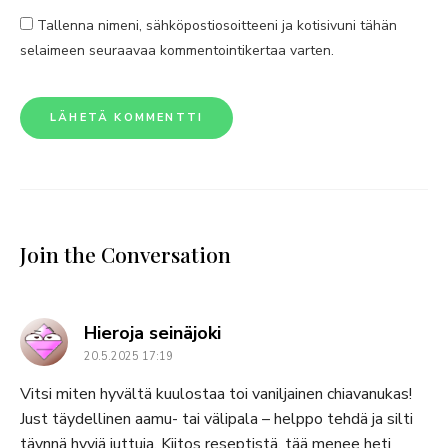
Tallenna nimeni, sähköpostiosoitteeni ja kotisivuni tähän
selaimeen seuraavaa kommentointikertaa varten.
Join the Conversation
says:
Hieroja seinäjoki
20.5.2025 17:19
Vitsi miten hyvältä kuulostaa toi vaniljainen chiavanukas!
Just täydellinen aamu- tai välipala – helppo tehdä ja silti
täynnä hyviä juttuja. Kiitos reseptistä, tää menee heti