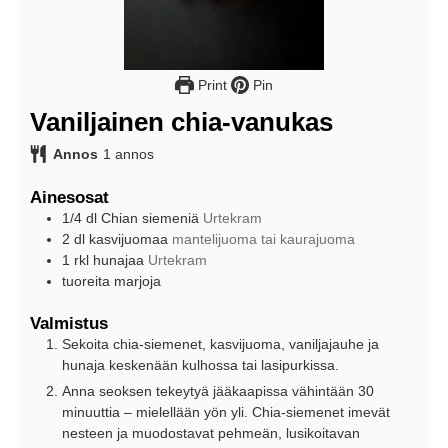
Print
Pin
Vaniljainen chia-vanukas
Annos
1
annos
Ainesosat
1/4
dl
Chian siemeniä
Urtekram
2
dl
kasvijuomaa
mantelijuoma tai kaurajuoma
1
rkl
hunajaa
Urtekram
tuoreita marjoja
Valmistus
Sekoita chia-siemenet, kasvijuoma, vaniljajauhe ja
hunaja keskenään kulhossa tai lasipurkissa.
Anna seoksen tekeytyä jääkaapissa vähintään 30
minuuttia – mielellään yön yli. Chia-siemenet imevät
nesteen ja muodostavat pehmeän, lusikoitavan