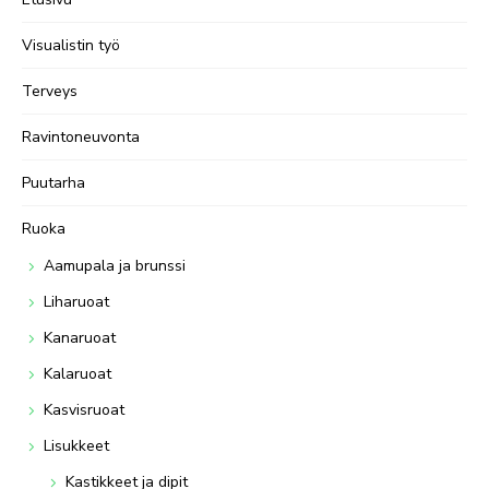
Visualistin työ
Terveys
Ravintoneuvonta
Puutarha
Ruoka
Aamupala ja brunssi
Liharuoat
Kanaruoat
Kalaruoat
Kasvisruoat
Lisukkeet
Kastikkeet ja dipit