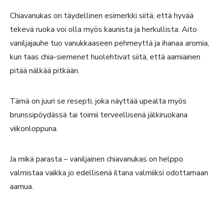
Chiavanukas on täydellinen esimerkki siitä, että hyvää
tekevä ruoka voi olla myös kaunista ja herkullista. Aito
vaniljajauhe tuo vanukkaaseen pehmeyttä ja ihanaa aromia,
kun taas chia-siemenet huolehtivat siitä, että aamiainen
pitää nälkää pitkään.
Tämä on juuri se resepti, joka näyttää upealta myös
brunssipöydässä tai toimii terveellisenä jälkiruokana
viikonloppuna.
Ja mikä parasta – vaniljainen chiavanukas on helppo
valmistaa vaikka jo edellisenä iltana valmiiksi odottamaan
aamua.