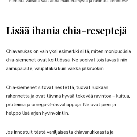
Pienellä vaivalla saat aitoa makuelämystä ja ravintoa kehollesi!
Lisää ihania chia-reseptejä
Chiavanukas on vain yksi esimerkki siitä, miten monipuolisia
chia-siemenet ovat keittiössä. Ne sopivat loistavasti niin
aamupalalle, välipalaksi kuin vaikka jälkiruokiin.
Chia-siemenet sitovat nestettä, tuovat ruokaan
rakennetta ja ovat täynnä hyvää tekevää ravintoa – kuitua,
proteiinia ja omega-3-rasvahappoja. Ne ovat pieni ja
helppo lisä arjen hyvinvointiin.
Jos innostuit tästä vaniljaisesta chiavanukkaasta ja