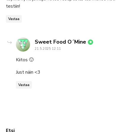
testiin!
Vastaa
says:
Sweet Food O´Mine
21.5.2025 12:11
Kiitos 🙂
Just näin <3
Vastaa
Etsi