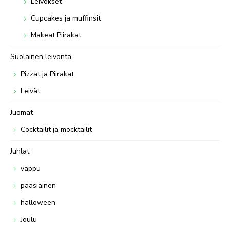
Leivokset
Cupcakes ja muffinsit
Makeat Piirakat
Suolainen leivonta
Pizzat ja Piirakat
Leivät
Juomat
Cocktailit ja mocktailit
Juhlat
vappu
pääsiäinen
halloween
Joulu