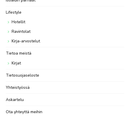
Isoäidin parhaat
Lifestyle
Hotellit
Ravintolat
Kirja-arvostelut
Tietoa meistä
Kirjat
Tietosuojaseloste
Yhteistyössä
Askartelu
Ota yhteyttä meihin