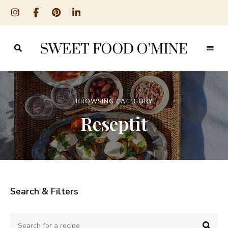
Reseptit
Sweet
ruoanlaitosta
leivontaan
Food
O
BROWSING CATEGORY
´Mine
Reseptit
Search & Filters