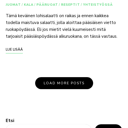
JUOMAT
/
KALA
/
PÄÄRUOAT
/
RESEPTIT
/
YHTEISTYÖSSÄ
Tämä keväinen lohisalaatti on raikas ja ennen kaikkea
todella maistuva salaatti, jolla aloittaa pääsiäisen vietto
ruokapöydässä. Eli jos mietit vielä kuumeisesti mitä
tarjoaisit pääsiäispöydässä alkuruokana, on tässä vastaus.
LUE LISÄÄ
LOAD MORE POSTS
Etsi