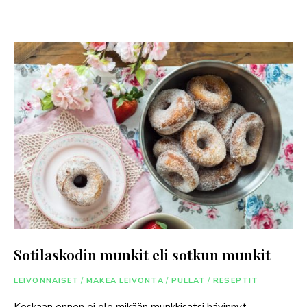
Sotilaskodin munkit eli sotkun munkit
LEIVONNAISET
/
MAKEA LEIVONTA
/
PULLAT
/
RESEPTIT
Koskaan ennen ei ole mikään munkkisatsi hävinnyt