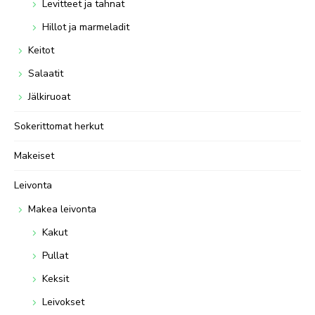
Levitteet ja tahnat
Hillot ja marmeladit
Keitot
Salaatit
Jälkiruoat
Sokerittomat herkut
Makeiset
Leivonta
Makea leivonta
Kakut
Pullat
Keksit
Leivokset