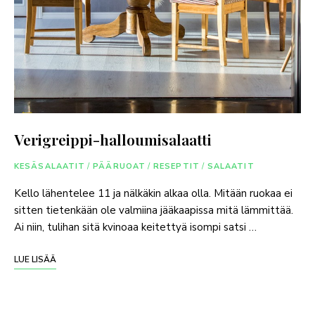
Verigreippi-halloumisalaatti
KESÄSALAATIT
/
PÄÄRUOAT
/
RESEPTIT
/
SALAATIT
Kello lähentelee 11 ja nälkäkin alkaa olla. Mitään ruokaa ei
sitten tietenkään ole valmiina jääkaapissa mitä lämmittää.
Ai niin, tulihan sitä kvinoaa keitettyä isompi satsi …
LUE LISÄÄ