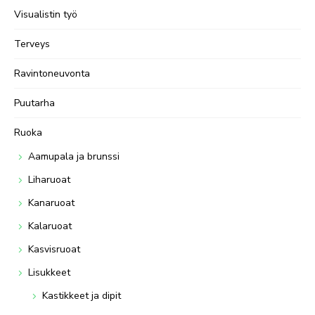
Visualistin työ
Terveys
Ravintoneuvonta
Puutarha
Ruoka
Aamupala ja brunssi
Liharuoat
Kanaruoat
Kalaruoat
Kasvisruoat
Lisukkeet
Kastikkeet ja dipit