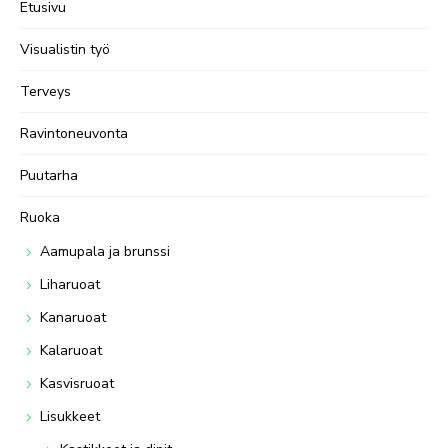
Etusivu
Visualistin työ
Terveys
Ravintoneuvonta
Puutarha
Ruoka
Aamupala ja brunssi
Liharuoat
Kanaruoat
Kalaruoat
Kasvisruoat
Lisukkeet