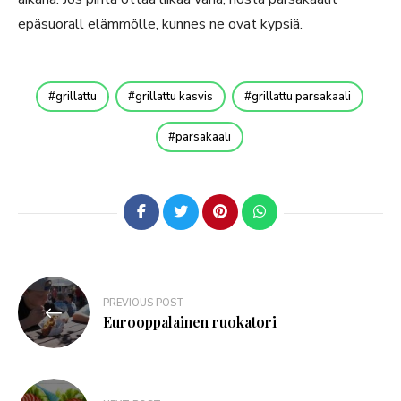
epäsuorall elämmölle, kunnes ne ovat kypsiä.
grillattu
grillattu kasvis
grillattu parsakaali
parsakaali
PREVIOUS POST
Eurooppalainen ruokatori