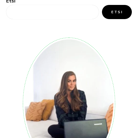
Etsi
ETSI