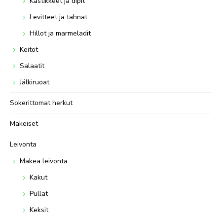
Kastikkeet ja dipit
Levitteet ja tahnat
Hillot ja marmeladit
Keitot
Salaatit
Jälkiruoat
Sokerittomat herkut
Makeiset
Leivonta
Makea leivonta
Kakut
Pullat
Keksit