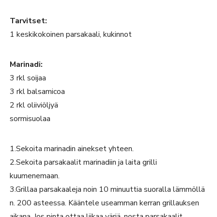
Tarvitset:
1 keskikokoinen parsakaali, kukinnot
Marinadi:
3 rkl soijaa
3 rkl balsamicoa
2 rkl oliiviöljyä
sormisuolaa
1.Sekoita marinadin ainekset yhteen.
2.Sekoita parsakaalit marinadiin ja laita grilli
kuumenemaan.
3.Grillaa parsakaaleja noin 10 minuuttia suoralla lämmöllä
n. 200 asteessa. Kääntele useamman kerran grillauksen
aikana. Jos pinta ottaa liikaa väriä, nosta parsakaalit