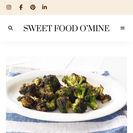
Reseptit
Sweet
ruoanlaitosta
leivontaan
Food
O
´Mine