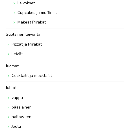
Leivokset
Cupcakes ja muffinsit
Makeat Piirakat
Suolainen leivonta
Pizzat ja Piirakat
Leivät
Juomat
Cocktailit ja mocktailit
Juhlat
vappu
pääsiäinen
halloween
Joulu