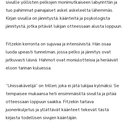
sivuille yöllisten pelkojen monimutkaiseen labyrinttiin ja
tuo pahimmat painajaiset askel askeleelta lähemmäs.
Kirjan sivuilla on jännitystä, käänteitä ja psykologista
jännitystä, jotka pitävät lukijan otteessaan alusta loppuun.
Fitzekin kerronta on sujuvaa ja intensiivistä. Hän osaa
luoda upeasti tunnelman, jossa pelko ja jännitys ovat
jatkuvasti läsnä. Hahmot ovat moniulotteisia ja heräävät
eloon tarinan kuluessa.
”Unissakävelijä” on trilleri, joka ei jätä lukijaa kylmäksi. Se
tempaisee mukaansa heti ensimmäisiltä sivuilta ja pitää
otteessaan loppuun saakka. Fitzekin taitava
juonenkuljetus ja yllättävät käänteet tekevät tästä
kirjasta todellisen sivujen kääntäjän.