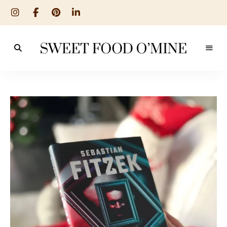
Reseptit
Sweet
ruoanlaitosta
leivontaan
Food
O
´Mine