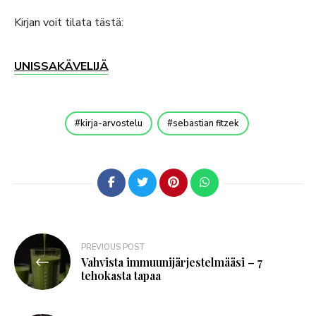
Kirjan voit tilata tästä:
UNISSAKÄVELIJÄ
kirja-arvostelu
sebastian fitzek
PREVIOUS POST
Vahvista immuunijärjestelmääsi – 7
tehokasta tapaa