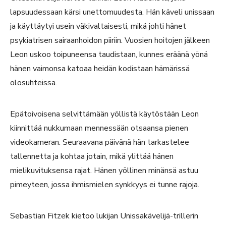
lapsuudessaan kärsi unettomuudesta. Hän käveli unissaan
ja käyttäytyi usein väkivaltaisesti, mikä johti hänet
psykiatrisen sairaanhoidon piiriin. Vuosien hoitojen jälkeen
Leon uskoo toipuneensa taudistaan, kunnes eräänä yönä
hänen vaimonsa katoaa heidän kodistaan hämärissä
olosuhteissa.
Epätoivoisena selvittämään yöllistä käytöstään Leon
kiinnittää nukkumaan mennessään otsaansa pienen
videokameran. Seuraavana päivänä hän tarkastelee
tallennetta ja kohtaa jotain, mikä ylittää hänen
mielikuvituksensa rajat. Hänen yöllinen minänsä astuu
pimeyteen, jossa ihmismielen synkkyys ei tunne rajoja.
Sebastian Fitzek kietoo lukijan Unissakävelijä-trillerin