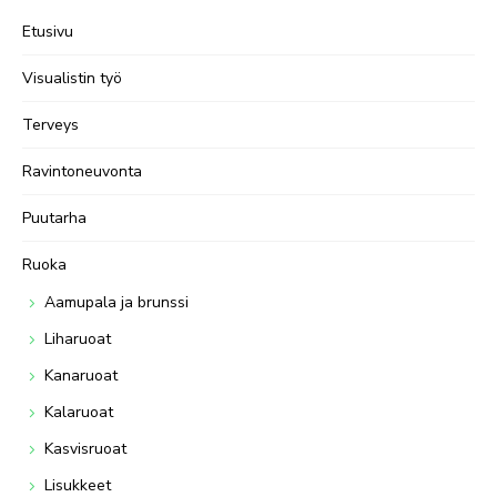
Etusivu
Visualistin työ
Terveys
Ravintoneuvonta
Puutarha
Ruoka
Aamupala ja brunssi
Liharuoat
Kanaruoat
Kalaruoat
Kasvisruoat
Lisukkeet