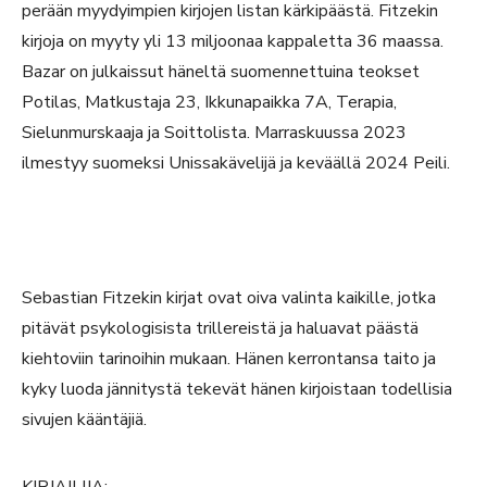
perään myydyimpien kirjojen listan kärkipäästä. Fitzekin
kirjoja on myyty yli 13 miljoonaa kappaletta 36 maassa.
Bazar on julkaissut häneltä suomennettuina teokset
Potilas, Matkustaja 23, Ikkunapaikka 7A, Terapia,
Sielunmurskaaja ja Soittolista. Marraskuussa 2023
ilmestyy suomeksi Unissakävelijä ja keväällä 2024 Peili.
Sebastian Fitzekin kirjat ovat oiva valinta kaikille, jotka
pitävät psykologisista trillereistä ja haluavat päästä
kiehtoviin tarinoihin mukaan. Hänen kerrontansa taito ja
kyky luoda jännitystä tekevät hänen kirjoistaan todellisia
sivujen kääntäjiä.
KIRJAILIJA: