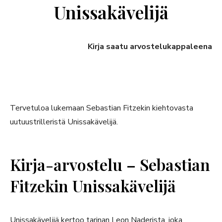
Unissakävelijä
Kirja saatu arvostelukappaleena
Tervetuloa lukemaan Sebastian Fitzekin kiehtovasta
uutuustrilleristä Unissakävelijä.
Kirja-arvostelu – Sebastian
Fitzekin Unissakävelijä
Unissakävelijä kertoo tarinan Leon Naderista, joka