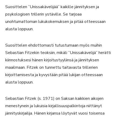
Suosittelen ”Unissakävelijää” kaikille jännityksen ja
psykologisen trillerin ystäville. Se tarjoaa
unohtumattoman lukukokemuksen ja pitää otteessaan
alusta loppuun.
Suosittelen ehdottomasti tutustumaan myös muihin
Sebastian Fitzekin teoksiin, mikäli ”Unissakävelijä” herätti
kiinnostuksesi hänen kirjoitustyyliinsä ja jännityksen
maailmaan. Fitzek on tunnettu taitavasta trillerien
kirjoittamisesta ja kyvystään pitää lukijan otteessaan
alusta loppuun.
Sebastian Fitzek (s. 1971) on Saksan kaikkien aikojen
menestynein ja lukuisia kirjallisuuspalkintoja niittänyt
jännityskirjailija. Hänen kirjansa löytyvät vuosi toisensa