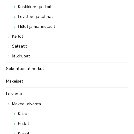
Kastikkeet ja dipit
Levitteet ja tahnat
Hillot ja marmeladit
Keitot
Salaatit
Jälkiruoat
Sokerittomat herkut
Makeiset
Leivonta
Makea leivonta
Kakut
Pullat
Keksit