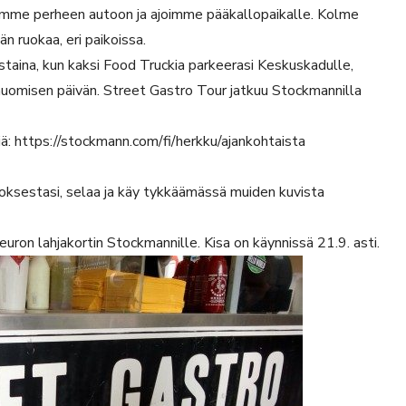
imme perheen autoon ja ajoimme pääkallopaikalle. Kolme
n ruokaa, eri paikoissa.
staina, kun kaksi Food Truckia parkeerasi Keskuskadulle,
 huomisen päivän. Street Gastro Tour jatkuu Stockmannilla
: https://stockmann.com/fi/herkku/ajankohtaista
oksestasi, selaa ja käy tykkäämässä muiden kuvista
uron lahjakortin Stockmannille. Kisa on käynnissä 21.9. asti.