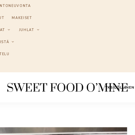
INTONEUVONTA
UT
MAKEISET
AT
JUHLAT
ISTÄ
TELU
YKSILÖLLINE
Reseptit
Sweet
ruoanlaitosta
leivontaan
Food
O
´Mine