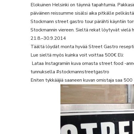
Elokuinen Helsinki on täynnä tapahtumia. Pakkas
päiväinen reissumme sisälsi aika pitkälle pelkästää
Stockmann street gastro tour pärähti käyntiin tor
Stockmannin viereen. Sieltä rekat löytyvät vielä
21.8.–30.9.2014
Täältä löydät monta hyvää Street Gastro reseptiä
Lue sieltä myös kuinka voit voittaa 500€ Eli:
Lataa Instagramiin kuva omasta street food -ann
tunnuksella #stockmannstreetgastro
Eniten tykkääjiä saaneen kuvan omistaja saa 500 e