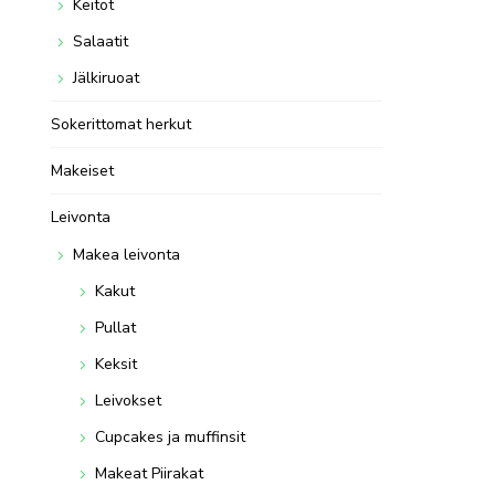
Keitot
Salaatit
Jälkiruoat
Sokerittomat herkut
Makeiset
Leivonta
Makea leivonta
Kakut
Pullat
Keksit
Leivokset
Cupcakes ja muffinsit
Makeat Piirakat