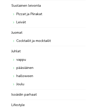
Suolainen leivonta
Pizzat ja Piirakat
Leivät
Juomat
Cocktailit ja mocktailit
Juhlat
vappu
pääsiäinen
halloween
Joulu
Isoäidin parhaat
Lifestyle