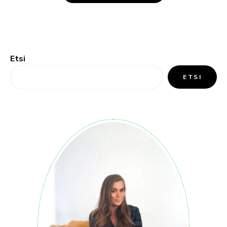
Etsi
ETSI