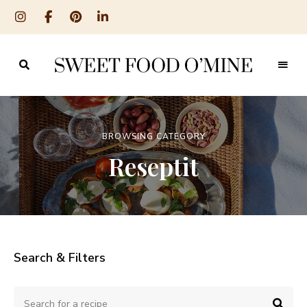
Reseptit
Sweet
ruoanlaitosta
leivontaan
Food
O
BROWSING CATEGORY
´Mine
Reseptit
Search & Filters