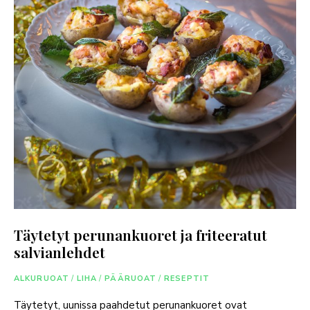
Täytetyt perunankuoret ja friteeratut
salvianlehdet
ALKURUOAT
/
LIHA
/
PÄÄRUOAT
/
RESEPTIT
Täytetyt, uunissa paahdetut perunankuoret ovat