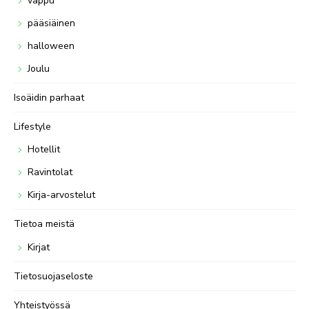
vappu
pääsiäinen
halloween
Joulu
Isoäidin parhaat
Lifestyle
Hotellit
Ravintolat
Kirja-arvostelut
Tietoa meistä
Kirjat
Tietosuojaseloste
Yhteistyössä