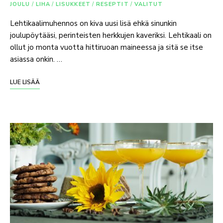
JOULU
/
LIHA
/
LISUKKEET
/
RESEPTIT
/
VALITUT
Lehtikaalimuhennos on kiva uusi lisä ehkä sinunkin
joulupöytääsi, perinteisten herkkujen kaveriksi. Lehtikaali on
ollut jo monta vuotta hittiruoan maineessa ja sitä se itse
asiassa onkin. …
LUE LISÄÄ