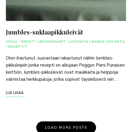
Jumbles-suklaapikkuleivät
JOULU
/
KEKSIT
/
LEIVONNAISET
/
LEIVONTA
/
MAKEA LEIVONTA
/
RESEPTIT
Olen ihastunut, suorastaan rakastunut näihin Jumbles-
pikkuleipiin jonka resepti on alkujaan Peggyn Pieni Punaisen
keittiön. Jumbles-pikkuleivät ovat maukkaita ja helppoja
valmistaa herkkupaloja, jotka sopivat täydellisesti niin …
LUE LISÄÄ
LOAD MORE POSTS