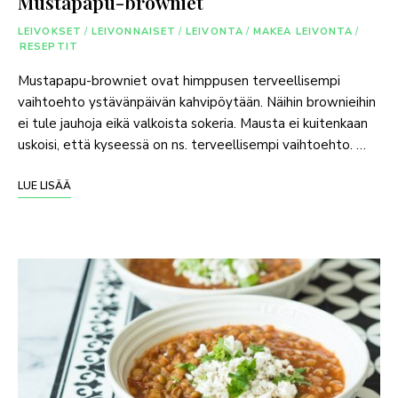
Mustapapu-browniet
LEIVOKSET
/
LEIVONNAISET
/
LEIVONTA
/
MAKEA LEIVONTA
/
RESEPTIT
Mustapapu-browniet ovat himppusen terveellisempi
vaihtoehto ystävänpäivän kahvipöytään. Näihin brownieihin
ei tule jauhoja eikä valkoista sokeria. Mausta ei kuitenkaan
uskoisi, että kyseessä on ns. terveellisempi vaihtoehto. …
LUE LISÄÄ