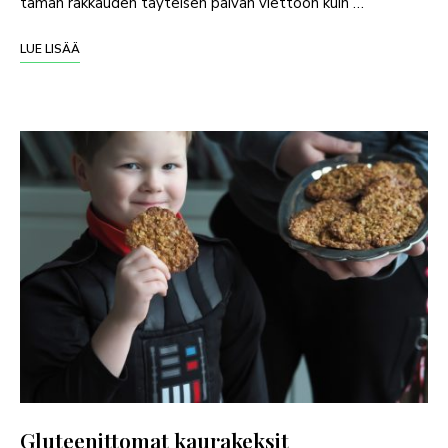
tämän rakkauden täyteisen päivän viettoon kuin …
LUE LISÄÄ
Gluteenittomat kaurakeksit