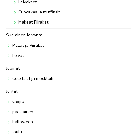
Leivokset
Cupcakes ja muffinsit
Makeat Piirakat
Suolainen leivonta
Pizzat ja Piirakat
Leivät
Juomat
Cocktailit ja mocktailit
Juhlat
vappu
pääsiäinen
halloween
Joulu