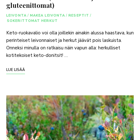
gluteenittomat)
LEIVONTA
/
MAKEA LEIVONTA
/
RESEPTIT
/
SOKERITTOMAT HERKUT
Keto-ruokavalio voi olla joillekin ainakin alussa haastava, kun
perinteiset leivonnaiset ja herkut jäävät pois laskuista.
Onneksi minulla on ratkaisu näin vapun alla: herkulliset
kotitekoiset keto-donitsit! …
LUE LISÄÄ