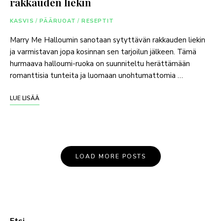
rakkauden liekin
KASVIS
/
PÄÄRUOAT
/
RESEPTIT
Marry Me Halloumin sanotaan sytyttävän rakkauden liekin
ja varmistavan jopa kosinnan sen tarjoilun jälkeen. Tämä
hurmaava halloumi-ruoka on suunniteltu herättämään
romanttisia tunteita ja luomaan unohtumattomia …
LUE LISÄÄ
LOAD MORE POSTS
Etsi