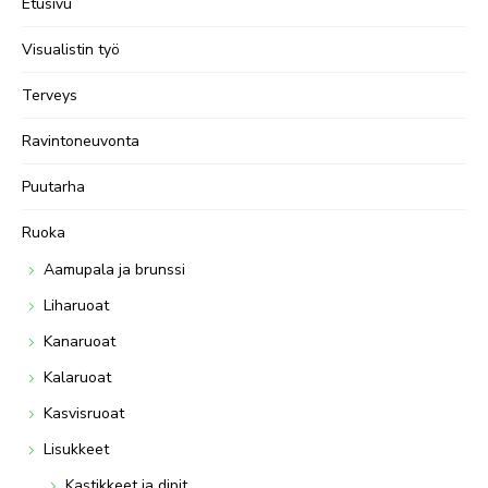
Etusivu
Visualistin työ
Terveys
Ravintoneuvonta
Puutarha
Ruoka
Aamupala ja brunssi
Liharuoat
Kanaruoat
Kalaruoat
Kasvisruoat
Lisukkeet
Kastikkeet ja dipit