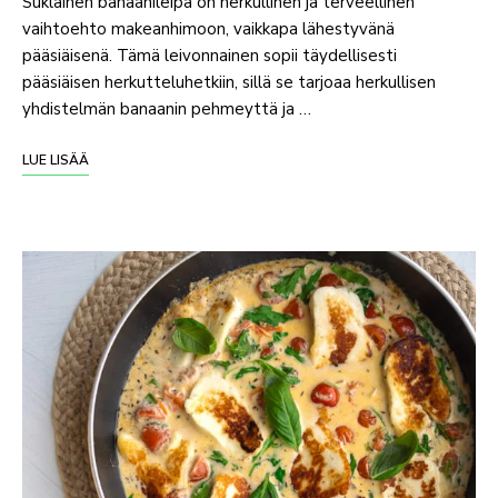
Suklainen banaanileipä on herkullinen ja terveellinen
vaihtoehto makeanhimoon, vaikkapa lähestyvänä
pääsiäisenä. Tämä leivonnainen sopii täydellisesti
pääsiäisen herkutteluhetkiin, sillä se tarjoaa herkullisen
yhdistelmän banaanin pehmeyttä ja …
LUE LISÄÄ