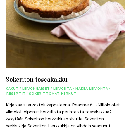
Sokeriton toscakakku
KAKUT
/
LEIVONNAISET
/
LEIVONTA
/
MAKEA LEIVONTA
/
RESEPTIT
/
SOKERITTOMAT HERKUT
Kirja saatu arvostelukappaleena: Readme.fi -Milloin olet
viimeksi leiponut herkullista perinteistä toscakakkua?,
kysytään Sokeriton herkkukirjan sivuilla. Sokeriton
herkkukirja Sokeriton Herkkukirja on vihdoin saapunut