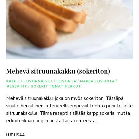
Mehevä sitruunakakku (sokeriton)
KAKUT
/
LEIVONNAISET
/
LEIVONTA
/
MAKEA LEIVONTA
/
RESEPTIT
/
SOKERITTOMAT HERKUT
Mehevä sitruunakakku, joka on myös sokeriton. Tässäpä
sinulle herkullinen ja terveellisempi vaihtoehto perinteiselle
sitruunakakulle. Tämä resepti sisältää karppisokeria, mutta
ei kuitenkaan tingi mausta tai rakenteesta. …
LUE LISÄÄ