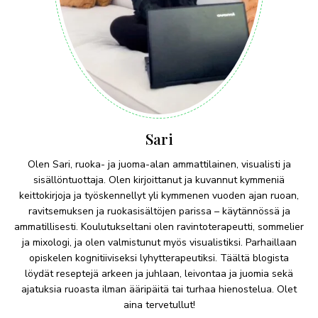
Sari
Olen Sari, ruoka- ja juoma-alan ammattilainen, visualisti ja
sisällöntuottaja. Olen kirjoittanut ja kuvannut kymmeniä
keittokirjoja ja työskennellyt yli kymmenen vuoden ajan ruoan,
ravitsemuksen ja ruokasisältöjen parissa – käytännössä ja
ammatillisesti. Koulutukseltani olen ravintoterapeutti, sommelier
ja mixologi, ja olen valmistunut myös visualistiksi. Parhaillaan
opiskelen kognitiiviseksi lyhytterapeutiksi. Täältä blogista
löydät reseptejä arkeen ja juhlaan, leivontaa ja juomia sekä
ajatuksia ruoasta ilman ääripäitä tai turhaa hienostelua. Olet
aina tervetullut!