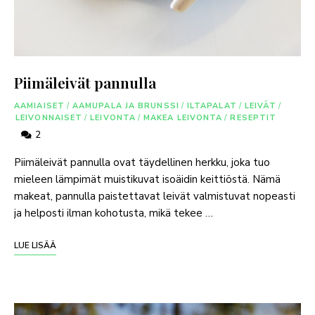
Piimäleivät pannulla
AAMIAISET
/
AAMUPALA JA BRUNSSI
/
ILTAPALAT
/
LEIVÄT
/
LEIVONNAISET
/
LEIVONTA
/
MAKEA LEIVONTA
/
RESEPTIT
2
Piimäleivät pannulla ovat täydellinen herkku, joka tuo
mieleen lämpimät muistikuvat isoäidin keittiöstä. Nämä
makeat, pannulla paistettavat leivät valmistuvat nopeasti
ja helposti ilman kohotusta, mikä tekee …
LUE LISÄÄ