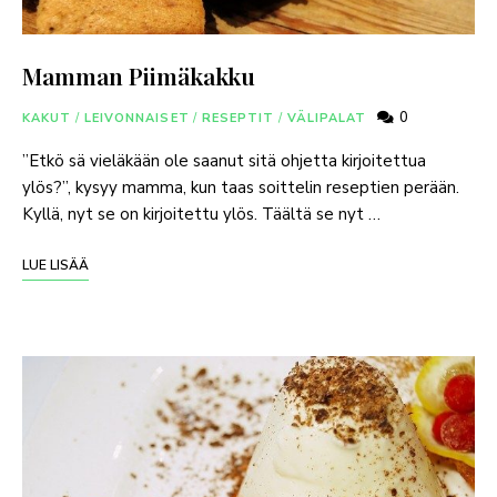
Mamman Piimäkakku
0
KAKUT
/
LEIVONNAISET
/
RESEPTIT
/
VÄLIPALAT
”Etkö sä vieläkään ole saanut sitä ohjetta kirjoitettua
ylös?”, kysyy mamma, kun taas soittelin reseptien perään.
Kyllä, nyt se on kirjoitettu ylös. Täältä se nyt …
LUE LISÄÄ