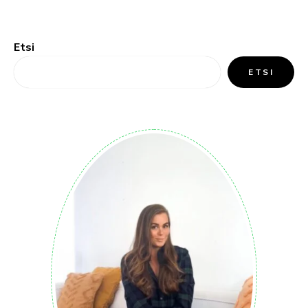
Etsi
ETSI