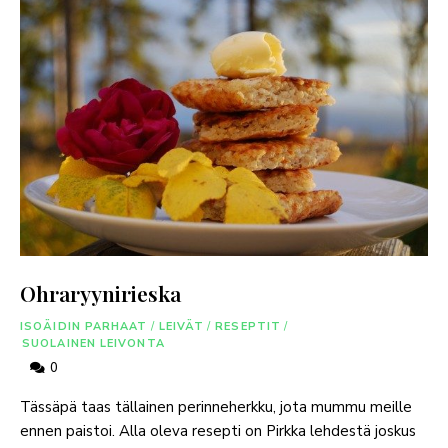
Ohraryynirieska
ISOÄIDIN PARHAAT
/
LEIVÄT
/
RESEPTIT
/
SUOLAINEN LEIVONTA
0
Tässäpä taas tällainen perinneherkku, jota mummu meille
ennen paistoi. Alla oleva resepti on Pirkka lehdestä joskus