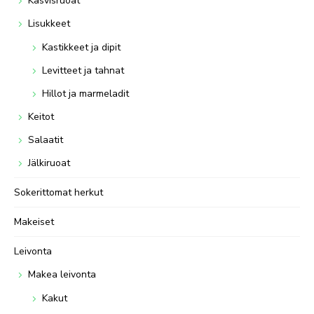
Kasvisruoat
Lisukkeet
Kastikkeet ja dipit
Levitteet ja tahnat
Hillot ja marmeladit
Keitot
Salaatit
Jälkiruoat
Sokerittomat herkut
Makeiset
Leivonta
Makea leivonta
Kakut