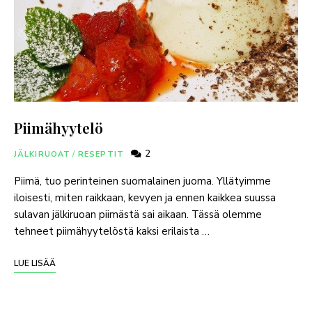
Piimähyytelö
2
JÄLKIRUOAT
/
RESEPTIT
Piimä, tuo perinteinen suomalainen juoma. Yllätyimme
iloisesti, miten raikkaan, kevyen ja ennen kaikkea suussa
sulavan jälkiruoan piimästä sai aikaan. Tässä olemme
tehneet piimähyytelöstä kaksi erilaista …
LUE LISÄÄ