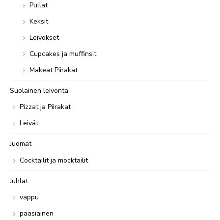
Pullat
Keksit
Leivokset
Cupcakes ja muffinsit
Makeat Piirakat
Suolainen leivonta
Pizzat ja Piirakat
Leivät
Juomat
Cocktailit ja mocktailit
Juhlat
vappu
pääsiäinen