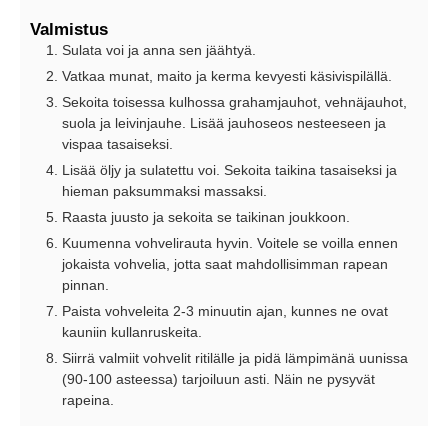
Valmistus
Sulata voi ja anna sen jäähtyä.
Vatkaa munat, maito ja kerma kevyesti käsivispilällä.
Sekoita toisessa kulhossa grahamjauhot, vehnäjauhot,
suola ja leivinjauhe. Lisää jauhoseos nesteeseen ja
vispaa tasaiseksi.
Lisää öljy ja sulatettu voi. Sekoita taikina tasaiseksi ja
hieman paksummaksi massaksi.
Raasta juusto ja sekoita se taikinan joukkoon.
Kuumenna vohvelirauta hyvin. Voitele se voilla ennen
jokaista vohvelia, jotta saat mahdollisimman rapean
pinnan.
Paista vohveleita 2-3 minuutin ajan, kunnes ne ovat
kauniin kullanruskeita.
Siirrä valmiit vohvelit ritilälle ja pidä lämpimänä uunissa
(90-100 asteessa) tarjoiluun asti. Näin ne pysyvät
rapeina.