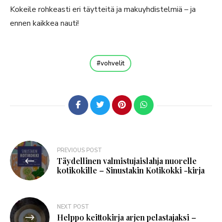
Kokeile rohkeasti eri täytteitä ja makuyhdistelmiä – ja
ennen kaikkea nauti!
vohvelit
PREVIOUS POST
Täydellinen valmistujaislahja nuorelle
kotikokille – Sinustakin Kotikokki -kirja
NEXT POST
Helppo keittokirja arjen pelastajaksi –