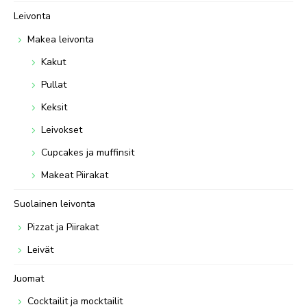
Leivonta
Makea leivonta
Kakut
Pullat
Keksit
Leivokset
Cupcakes ja muffinsit
Makeat Piirakat
Suolainen leivonta
Pizzat ja Piirakat
Leivät
Juomat
Cocktailit ja mocktailit