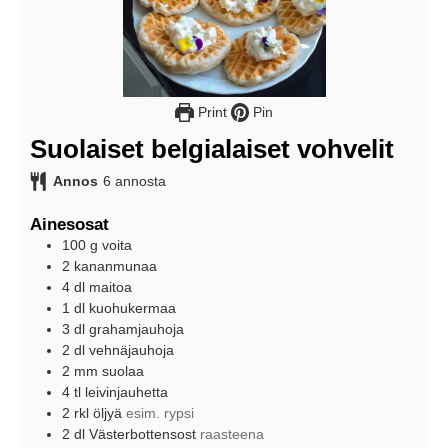
Print
Pin
Suolaiset belgialaiset vohvelit
Annos
6
annosta
Ainesosat
100
g
voita
2
kananmunaa
4
dl
maitoa
1
dl
kuohukermaa
3
dl
grahamjauhoja
2
dl
vehnäjauhoja
2
mm
suolaa
4
tl
leivinjauhetta
2
rkl
öljyä
esim. rypsi
2
dl
Västerbottensost
raasteena