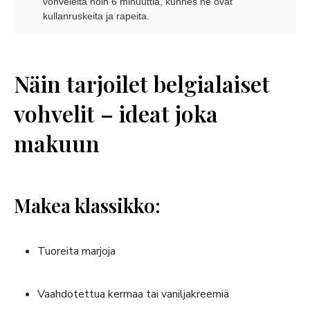
vohveleita noin 6 minuuttia, kunnes ne ovat
kullanruskeita ja rapeita.
Näin tarjoilet belgialaiset
vohvelit – ideat joka
makuun
Makea klassikko:
Tuoreita marjoja
Vaahdotettua kermaa tai vaniljakreemiä