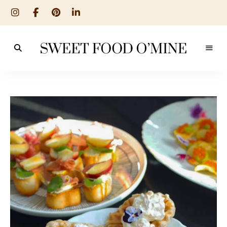
Reseptit
Sweet
ruoanlaitosta
leivontaan
Food
O
´Mine