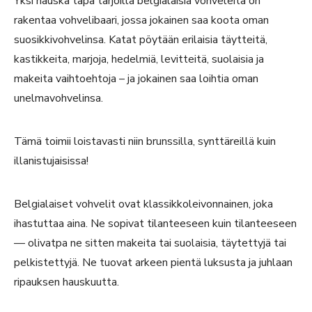
Yksi hauska tapa tarjoilla belgialaisia vohveleita on
rakentaa vohvelibaari, jossa jokainen saa koota oman
suosikkivohvelinsa. Katat pöytään erilaisia täytteitä,
kastikkeita, marjoja, hedelmiä, levitteitä, suolaisia ja
makeita vaihtoehtoja – ja jokainen saa loihtia oman
unelmavohvelinsa.
Tämä toimii loistavasti niin brunssilla, synttäreillä kuin
illanistujaisissa!
Belgialaiset vohvelit ovat klassikkoleivonnainen, joka
ihastuttaa aina. Ne sopivat tilanteeseen kuin tilanteeseen
— olivatpa ne sitten makeita tai suolaisia, täytettyjä tai
pelkistettyjä. Ne tuovat arkeen pientä luksusta ja juhlaan
ripauksen hauskuutta.