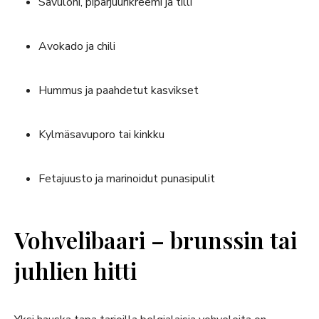
Savulohi, piparjuurikreemi ja tilli
Avokado ja chili
Hummus ja paahdetut kasvikset
Kylmäsavuporo tai kinkku
Fetajuusto ja marinoidut punasipulit
Vohvelibaari – brunssin tai
juhlien hitti