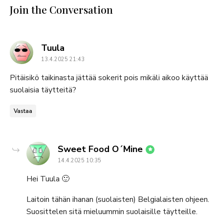
Join the Conversation
says:
Tuula
13.4.2025 21:43
Pitäisikö taikinasta jättää sokerit pois mikäli aikoo käyttää
suolaisia täytteitä?
Vastaa
says:
Sweet Food O´Mine
14.4.2025 10:35
Hei Tuula 🙂
Laitoin tähän ihanan (suolaisten) Belgialaisten ohjeen.
Suosittelen sitä mieluummin suolaisille täytteille.