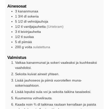
Ainesosat
3
kananmunaa
1 3/4
dl
sokeria
5 1/2
dl
vehnäjauhoja
1/2
tl
vaniljajauhetta
(Urtekram)
3
tl
leivinjauhetta
1/2
tl
suolaa
5
dl
piimää
200
g
voita
sulatettuna
Valmistus
Vatkaa kananmunat ja sokeri vaaleaksi ja kuohkeaksi
vaahdoksi.
Sekoita kuivat aineet yhteen.
Lisää jauhoseos ja piimä vuorotellen muna-
sokerivaahtoon.
Lisää lopuksi sula voi ja sekoita taikina tasaiseksi.
Kuumenna vohvelirauta.
Kaada noin ¾ dl taikinaa rautaan kerrallaan ja paista