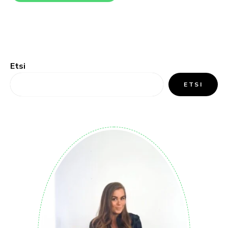
Etsi
ETSI