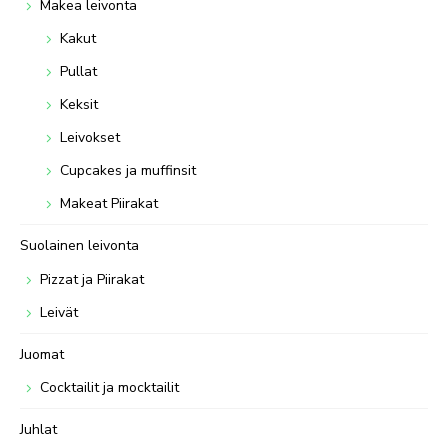
Makea leivonta
Kakut
Pullat
Keksit
Leivokset
Cupcakes ja muffinsit
Makeat Piirakat
Suolainen leivonta
Pizzat ja Piirakat
Leivät
Juomat
Cocktailit ja mocktailit
Juhlat