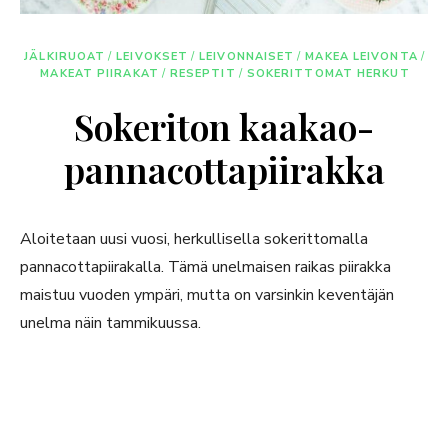
JÄLKIRUOAT
/
LEIVOKSET
/
LEIVONNAISET
/
MAKEA LEIVONTA
/
MAKEAT PIIRAKAT
/
RESEPTIT
/
SOKERITTOMAT HERKUT
Sokeriton kaakao-
pannacottapiirakka
Aloitetaan uusi vuosi, herkullisella sokerittomalla
pannacottapiirakalla. Tämä unelmaisen raikas piirakka
maistuu vuoden ympäri, mutta on varsinkin keventäjän
unelma näin tammikuussa.