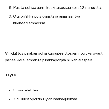
Paista pohjaa uunin keskitasossaa noin 12 minuuttia.
Ota piirakka pois uunista ja anna jäähtyä
huoneenlämmössä.
Vinkki!
Jos piirakan pohja kupruilee ylöspäin, voit varovasti
painaa vielä lämmintä piirakkapohjaa hiukan alaspäin.
Täyte
5 liivatelehteä
7 dl Juustoportin Hyvin kaakaojuomaa