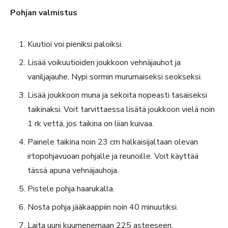
Pohjan valmistus
Kuutioi voi pieniksi paloiksi.
Lisää voikuutioiden joukkoon vehnäjauhot ja
vaniljajauhe. Nypi sormin murumaiseksi seokseksi.
Lisää joukkoon muna ja sekoita nopeasti tasaiseksi
taikinaksi. Voit tarvittaessa lisätä joukkoon vielä noin
1 rk vettä, jos taikina on liian kuivaa.
Painele taikina noin 23 cm halkaisijaltaan olevan
irtopohjavuoan pohjalle ja reunoille. Voit käyttää
tässä apuna vehnäjauhoja.
Pistele pohja haarukalla.
Nosta pohja jääkaappiin noin 40 minuutiksi.
Laita uuni kuumenemaan 225 asteeseen.