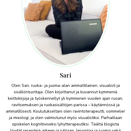
Sari
Olen Sari, ruoka- ja juoma-alan ammattilainen, visualisti ja
sisällöntuottaja. Olen kirjoittanut ja kuvannut kymmeniä
keittokirjoja ja työskennellyt yli kymmenen vuoden ajan ruoan,
ravitsemuksen ja ruokasisältöjen parissa – käytännössä ja
ammatillisesti. Koulutukseltani olen ravintoterapeutti, sommelier
ja mixologi, ja olen valmistunut myös visualistiksi. Parhaillaan
opiskelen kognitiiviseksi lyhytterapeutiksi. Täältä blogista
löydät reseptejä arkeen ja juhlaan, leivontaa ja juomia sekä