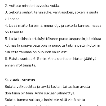
2. Voitele minidonitsivuoka voilla.
3. Sekoita jauhot, leivinjauhe, vaniljasokeri, sokeri ja suola
kulhossa.
4. Lisää maito tai piimä, muna, öljy ja sekoita kunnes massa
on tasaista.
5. Laita taikina kertakäyttöiseen pursotuspussiin ja leikkaa
kulmasta sopiva pala pois ja pursota taikina pellin koloihin
niin että taikinaa on puoleen väliin asti.
6. Paista uunissa 6-8 min. Anna donitsien hiukan jäähtyä
ennen irrottamista.
Suklaakuorrutus
Sulata valkosuklaa ja levitä lastan tai lusikan avulla
donitsien pintaan. Anna suklaan jähmettyä.
Sulata tumma suklaa ja koristele sillä vielä pinta.