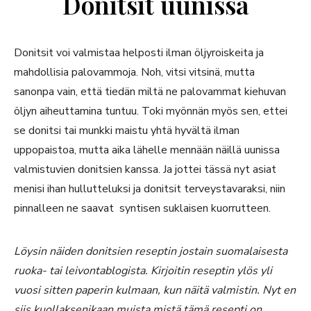
Donitsit uunissa
Donitsit voi valmistaa helposti ilman öljyroiskeita ja
mahdollisia palovammoja. Noh, vitsi vitsinä, mutta
sanonpa vain, että tiedän miltä ne palovammat kiehuvan
öljyn aiheuttamina tuntuu. Toki myönnän myös sen, ettei
se donitsi tai munkki maistu yhtä hyvältä ilman
uppopaistoa, mutta aika lähelle mennään näillä uunissa
valmistuvien donitsien kanssa. Ja jottei tässä nyt asiat
menisi ihan hullutteluksi ja donitsit terveystavaraksi, niin
pinnalleen ne saavat syntisen suklaisen kuorrutteen.
Löysin näiden donitsien reseptin jostain suomalaisesta
ruoka- tai leivontablogista. Kirjoitin reseptin ylös yli
vuosi sitten paperin kulmaan, kun näitä valmistin. Nyt en
siis kuollaksenikaan muista mistä tämä resepti on