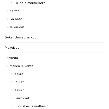
Hillot ja marmeladit
Keitot
Salaatit
Jälkiruoat
Sokerittomat herkut
Makeiset
Leivonta
Makea leivonta
Kakut
Pullat
Keksit
Leivokset
Cupcakes ja muffinsit