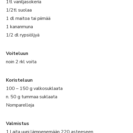
1tl vaniljasokeria
1/2tl suolaa
1 dl maitoa tai piimää
1 kananmuna
1/2 dl rypsiöljyä
Voiteluun
noin 2 rkl voita
Koristeluun
100 – 150 g valkosuklaata
n. 50 g tummaa suklaata
Nomparelleja
Valmistus
1.Laita uuni lämpenemään 220 asteeseen.