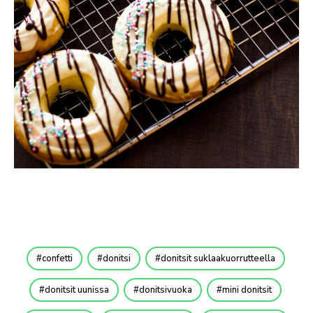
confetti
donitsi
donitsit suklaakuorrutteella
donitsit uunissa
donitsivuoka
mini donitsit