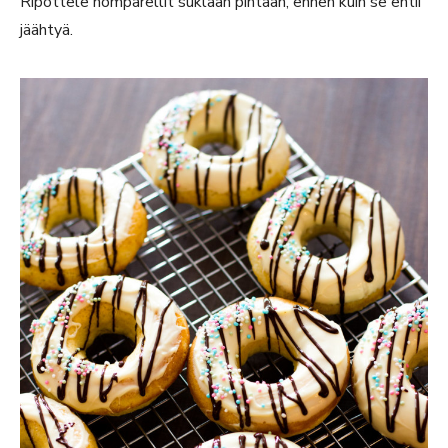
Ripottele nomparellit suklaan pintaan, ennen kuin se ehtii
jäähtyä.