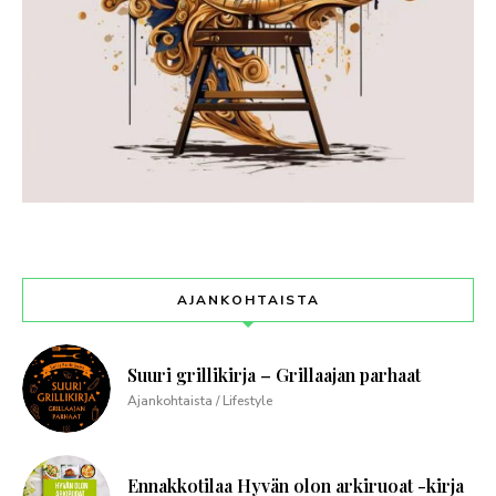
AJANKOHTAISTA
Suuri grillikirja – Grillaajan parhaat
Ajankohtaista / Lifestyle
Ennakkotilaa Hyvän olon arkiruoat -kirja