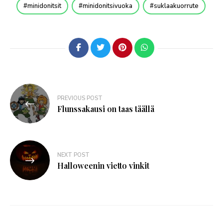
minidonitsit
minidonitsivuoka
suklaakuorrute
PREVIOUS POST
Flunssakausi on taas täällä
NEXT POST
Halloweenin vietto vinkit