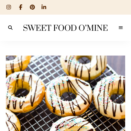
Reseptit
Sweet
ruoanlaitosta
leivontaan
Food
O
´Mine