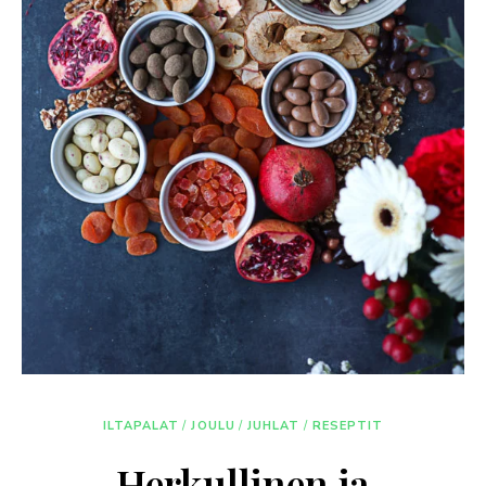
ILTAPALAT
/
JOULU
/
JUHLAT
/
RESEPTIT
Herkullinen ja