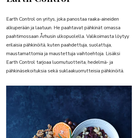
Earth Control on yritys, joka panostaa raaka-aineiden
alkuperään ja laatuun. He paahtavat pähkinät omassa
paahtimossaan Århusin ulkopuolella. Valikoimasta löytyy
erilaisia pähkinöitä, kuten paahdettuja, suolattuja,
maustamattomia ja maustettuja vaihtoehtoja. Lisäksi
Earth Control tarjoaa luomutuotteita, hedelmä- ja
pähkinäsekoituksia sekä suklaakuorrutteisia pähkinöitä.