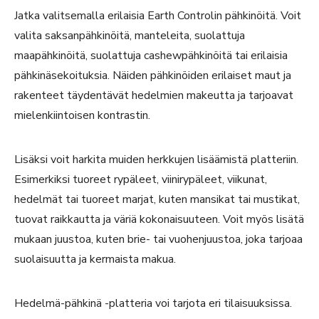
Jatka valitsemalla erilaisia Earth Controlin pähkinöitä. Voit
valita saksanpähkinöitä, manteleita, suolattuja
maapähkinöitä, suolattuja cashewpähkinöitä tai erilaisia
pähkinäsekoituksia. Näiden pähkinöiden erilaiset maut ja
rakenteet täydentävät hedelmien makeutta ja tarjoavat
mielenkiintoisen kontrastin.
Lisäksi voit harkita muiden herkkujen lisäämistä platteriin.
Esimerkiksi tuoreet rypäleet, viinirypäleet, viikunat,
hedelmät tai tuoreet marjat, kuten mansikat tai mustikat,
tuovat raikkautta ja väriä kokonaisuuteen. Voit myös lisätä
mukaan juustoa, kuten brie- tai vuohenjuustoa, joka tarjoaa
suolaisuutta ja kermaista makua.
Hedelmä-pähkinä -platteria voi tarjota eri tilaisuuksissa.