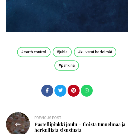
earth control
juhla
kuivatut hedelmät
pähkinä
PREVIOUS POST
Pastellipinkki joulu – Iloista tunnelmaa ja
herkullista sisustusta