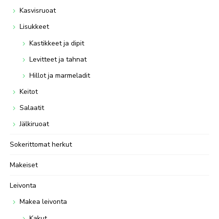
Kasvisruoat
Lisukkeet
Kastikkeet ja dipit
Levitteet ja tahnat
Hillot ja marmeladit
Keitot
Salaatit
Jälkiruoat
Sokerittomat herkut
Makeiset
Leivonta
Makea leivonta
Kakut