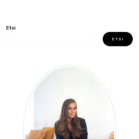
Etsi
ETSI