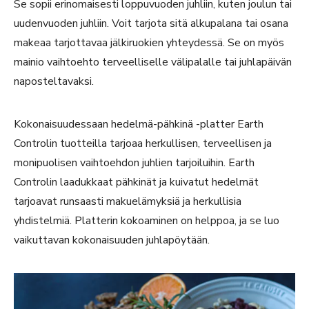
Se sopii erinomaisesti loppuvuoden juhliin, kuten joulun tai
uudenvuoden juhliin. Voit tarjota sitä alkupalana tai osana
makeaa tarjottavaa jälkiruokien yhteydessä. Se on myös
mainio vaihtoehto terveelliselle välipalalle tai juhlapäivän
naposteltavaksi.
Kokonaisuudessaan hedelmä-pähkinä -platter Earth
Controlin tuotteilla tarjoaa herkullisen, terveellisen ja
monipuolisen vaihtoehdon juhlien tarjoiluihin. Earth
Controlin laadukkaat pähkinät ja kuivatut hedelmät
tarjoavat runsaasti makuelämyksiä ja herkullisia
yhdistelmiä. Platterin kokoaminen on helppoa, ja se luo
vaikuttavan kokonaisuuden juhlapöytään.