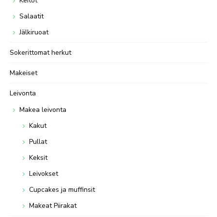
Keitot
Salaatit
Jälkiruoat
Sokerittomat herkut
Makeiset
Leivonta
Makea leivonta
Kakut
Pullat
Keksit
Leivokset
Cupcakes ja muffinsit
Makeat Piirakat