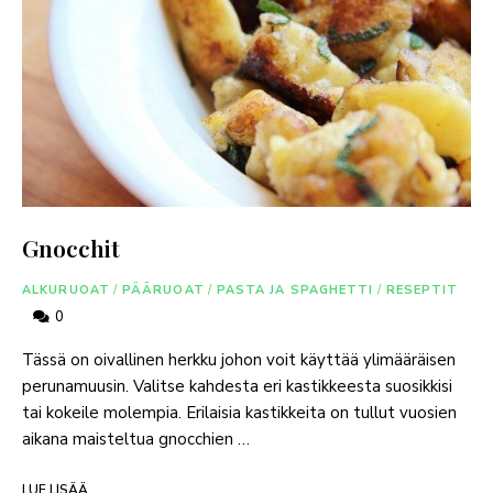
Gnocchit
ALKURUOAT
/
PÄÄRUOAT
/
PASTA JA SPAGHETTI
/
RESEPTIT
0
Tässä on oivallinen herkku johon voit käyttää ylimääräisen
perunamuusin. Valitse kahdesta eri kastikkeesta suosikkisi
tai kokeile molempia. Erilaisia kastikkeita on tullut vuosien
aikana maisteltua gnocchien …
LUE LISÄÄ