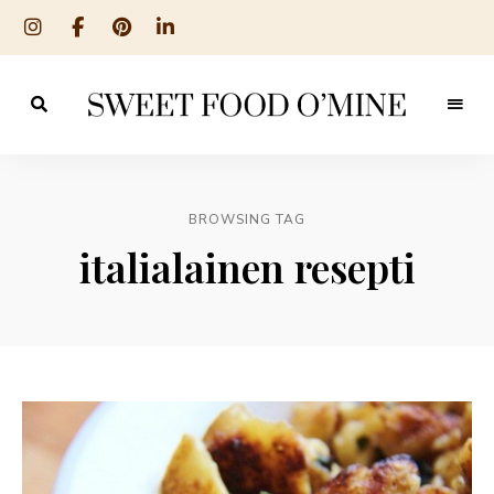
Reseptit
Sweet
ruoanlaitosta
leivontaan
Food
O
BROWSING TAG
´Mine
italialainen resepti