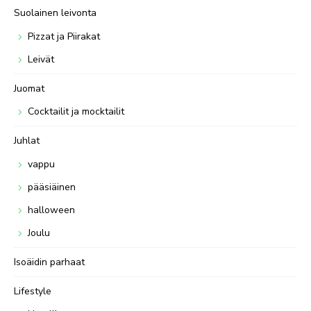
Suolainen leivonta
Pizzat ja Piirakat
Leivät
Juomat
Cocktailit ja mocktailit
Juhlat
vappu
pääsiäinen
halloween
Joulu
Isoäidin parhaat
Lifestyle