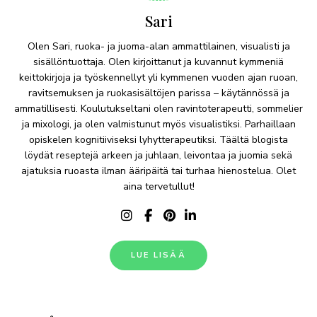
Sari
Olen Sari, ruoka- ja juoma-alan ammattilainen, visualisti ja
sisällöntuottaja. Olen kirjoittanut ja kuvannut kymmeniä
keittokirjoja ja työskennellyt yli kymmenen vuoden ajan ruoan,
ravitsemuksen ja ruokasisältöjen parissa – käytännössä ja
ammatillisesti. Koulutukseltani olen ravintoterapeutti, sommelier
ja mixologi, ja olen valmistunut myös visualistiksi. Parhaillaan
opiskelen kognitiiviseksi lyhytterapeutiksi. Täältä blogista
löydät reseptejä arkeen ja juhlaan, leivontaa ja juomia sekä
ajatuksia ruoasta ilman ääripäitä tai turhaa hienostelua. Olet
aina tervetullut!
LUE LISÄÄ