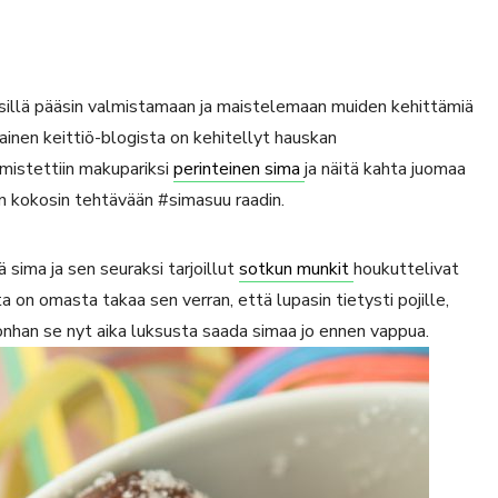
, sillä pääsin valmistamaan ja maistelemaan muiden kehittämiä
ainen keittiö-blogista on kehitellyt hauskan
mistettiin makupariksi
perinteinen sima
ja näitä kahta juomaa
an kokosin tehtävään #simasuu raadin.
ä sima ja sen seuraksi tarjoillut
sotkun munkit
houkuttelivat
ta on omasta takaa sen verran, että lupasin tietysti pojille,
onhan se nyt aika luksusta saada simaa jo ennen vappua.