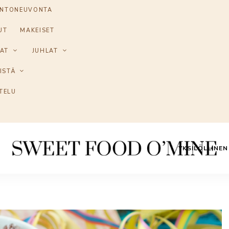
INTONEUVONTA
UT
MAKEISET
AT
JUHLAT
ISTÄ
TELU
YKSILÖLLINE
Reseptit
Sweet
ruoanlaitosta
leivontaan
Food
O
´Mine