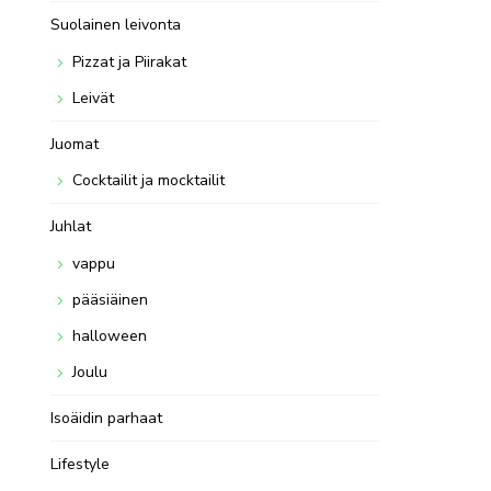
Suolainen leivonta
Pizzat ja Piirakat
Leivät
Juomat
Cocktailit ja mocktailit
Juhlat
vappu
pääsiäinen
halloween
Joulu
Isoäidin parhaat
Lifestyle