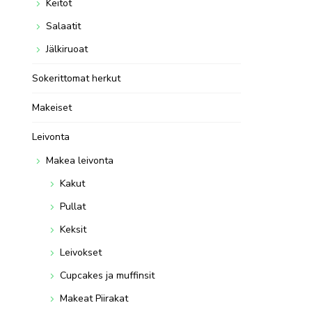
Keitot
Salaatit
Jälkiruoat
Sokerittomat herkut
Makeiset
Leivonta
Makea leivonta
Kakut
Pullat
Keksit
Leivokset
Cupcakes ja muffinsit
Makeat Piirakat