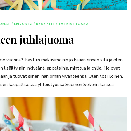
UOMAT
/
LEIVONTA
/
RESEPTIT
/
YHTEISTYÖSSÄ
een juhlajuoma
ime vuonna? Ihastuin makusimoihin jo kauan ennen sitä ja olen
lisäilty niin inkivääriä, appelsiinia, minttua ja chilia. Ne ovat
aan ja tuovat siihen ihan oman vivahteensa. Olen tosi iloinen,
sen kaupallisessa yhteistyössä Suomen Sokerin kanssa.
.