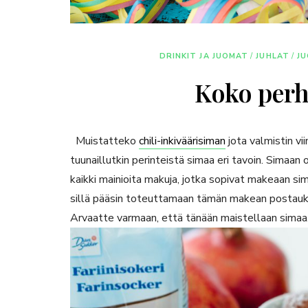
DRINKIT JA JUOMAT
/
JUHLAT
/
J
Koko perh
Muistatteko
chili-inkiväärisiman
jota valmistin vi
tuunaillutkin perinteistä simaa eri tavoin. Simaan on 
kaikki mainioita makuja, jotka sopivat makeaan sim
sillä pääsin toteuttamaan tämän makean postauk
Arvaatte varmaan, että tänään maistellaan simaa