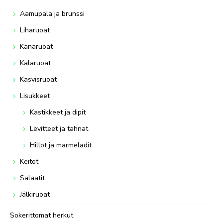
Aamupala ja brunssi
Liharuoat
Kanaruoat
Kalaruoat
Kasvisruoat
Lisukkeet
Kastikkeet ja dipit
Levitteet ja tahnat
Hillot ja marmeladit
Keitot
Salaatit
Jälkiruoat
Sokerittomat herkut