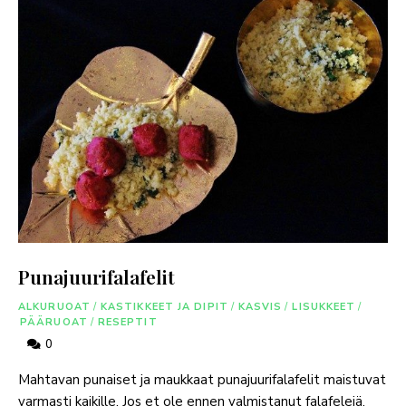
Punajuurifalafelit
ALKURUOAT
/
KASTIKKEET JA DIPIT
/
KASVIS
/
LISUKKEET
/
PÄÄRUOAT
/
RESEPTIT
0
Mahtavan punaiset ja maukkaat punajuurifalafelit maistuvat
varmasti kaikille. Jos et ole ennen valmistanut falafelejä,