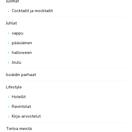
Juomat
Cocktailit ja mocktailit
Juhlat
vappu
pääsiäinen
halloween
Joulu
Isoäidin parhaat
Lifestyle
Hotellit
Ravintolat
Kirja-arvostelut
Tietoa meistä