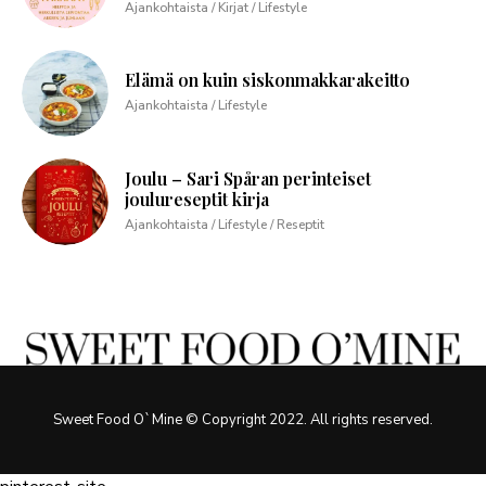
Ajankohtaista / Kirjat / Lifestyle
Elämä on kuin siskonmakkarakeitto
Ajankohtaista / Lifestyle
Joulu – Sari Spåran perinteiset
joulureseptit kirja
Ajankohtaista / Lifestyle / Reseptit
Sweet Food O`Mine © Copyright 2022. All rights reserved.