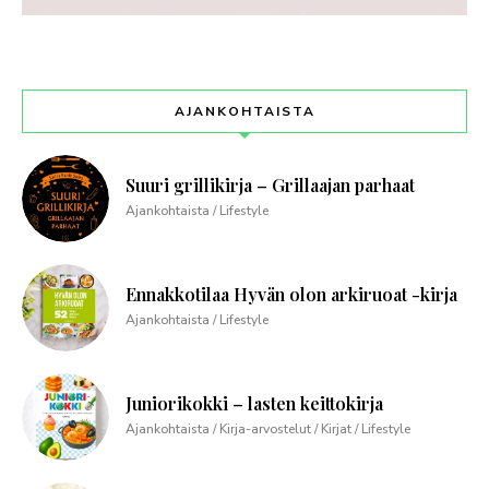
AJANKOHTAISTA
Suuri grillikirja – Grillaajan parhaat
Ajankohtaista / Lifestyle
Ennakkotilaa Hyvän olon arkiruoat -kirja
Ajankohtaista / Lifestyle
Juniorikokki – lasten keittokirja
Ajankohtaista / Kirja-arvostelut / Kirjat / Lifestyle