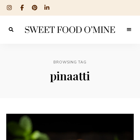
Reseptit
Sweet
ruoanlaitosta
leivontaan
Food
O
BROWSING TAG
´Mine
pinaatti