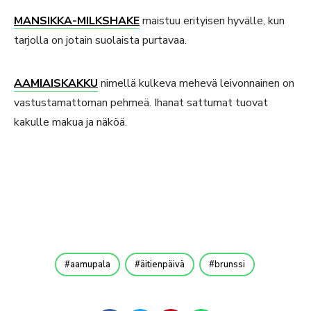
MANSIKKA-MILKSHAKE
maistuu erityisen hyvälle, kun
tarjolla on jotain suolaista purtavaa.
AAMIAISKAKKU
nimellä kulkeva mehevä leivonnainen on
vastustamattoman pehmeä. Ihanat sattumat tuovat
kakulle makua ja näköä.
aamupala
äitienpäivä
brunssi