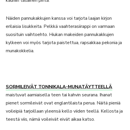
kauniin tasainen pinta.
Näiden pannukakkujen kanssa voi tarjota laajan kirjon
erilaisia lisukkeita. Pelkkä vaahterasiirappi on varmaan
suosituin vaihtoehto. Hiukan makeiden pannukakkujen
kylkeen voi myös tarjota paistettua, rapsakkaa pekonia ja
munakokkelia.
SORMILEIVÄT TONNIKALA-MUNATÄYTTEELLÄ
maistuvat aamiaisella teen tai kahvin seurana. Ihanat
pienet sormileivät ovat englantilaista perua. Näitä pieniä
voileipiä tarjoillaan yleensä kello viiden teellä. Kellosta ja
teestä viis, nämä voileivät eivät aikaa katso.