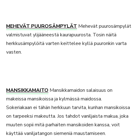
MEHEVÄT PUUROSÄMPYLÄT
Mehevät puurosämpylät
valmistuvat ylijääneestä kaurapuurosta. Tosin näitä
herkkusämpylöitä varten keittelee kyllä puuronkin varta
vasten.
MANSIKKAMAITO
Mansikkamaidon salaisuus on
makeissa mansikoissa ja kylmässä maidossa.
Sokeriakaan ei tähän herkkuun tarvita, kunhan mansikoissa
on tarpeeksi makeutta. Jos tahdot vaniljaista makua, joka
muuten sopii mitä parhaiten mansikoiden kanssa, voit
käyttää vaniljatangon siemeniä maustamiseen.