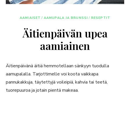
AAMIAISET
/
AAMUPALA JA BRUNSSI
/
RESEPTIT
Äitienpäivän upea
aamiainen
Äitienpäivänä äitiä hemmotellaan sänkyyn tuodulla
aamupalalla. Tarjottimelle voi koota vaikkapa
pannukakkuja, täytettyjä voileipiä, kahvia tai teetä,
tuorepuuroa ja jotain pientä makeaa.