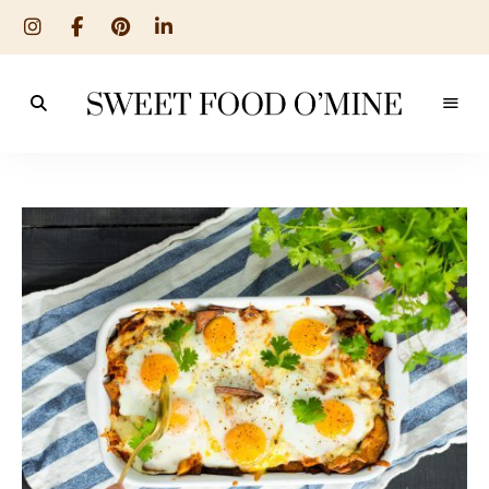
Reseptit
Sweet
ruoanlaitosta
leivontaan
Food
O
´Mine