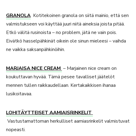
GRANOLA
Kotitekoinen granola on siitä mainio, että sen
valmistukseen voi käyttää juuri niitä aineksia joista pitää.
Etkö välitä rusinoista – no problem, jätä ne vain pois.
Eivätkö hasselpähkinät oikein ole sinun mieleesi – vaihda
ne vaikka saksanpähkinöihin.
MARJAISA NICE CREAM
– Marjainen nice cream on
koukuttavan hyvää. Tämä pesee tavalliset jäätelöt
mennen tullen raikkaudellaan. Kertakaikkisen ihanaa
lusikoitavaa.
LOHITÄYTTEISET AAMIAISRINKELIT
Vastustamattoman herkulliset aamiasrinkelit valmistuvat
nopeasti.