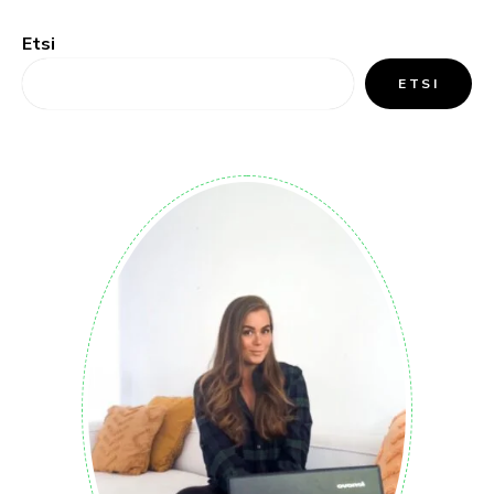
Etsi
ETSI