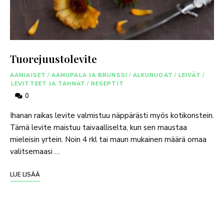
Tuorejuustolevite
AAMIAISET
/
AAMUPALA JA BRUNSSI
/
ALKURUOAT
/
LEIVÄT
/
LEVITTEET JA TAHNAT
/
RESEPTIT
0
Ihanan raikas levite valmistuu näppärästi myös kotikonstein.
Tämä levite maistuu taivaalliselta, kun sen maustaa
mieleisin yrtein. Noin 4 rkl tai maun mukainen määrä omaa
valitsemaasi …
LUE LISÄÄ