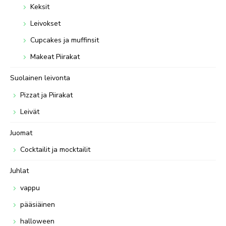
Keksit
Leivokset
Cupcakes ja muffinsit
Makeat Piirakat
Suolainen leivonta
Pizzat ja Piirakat
Leivät
Juomat
Cocktailit ja mocktailit
Juhlat
vappu
pääsiäinen
halloween