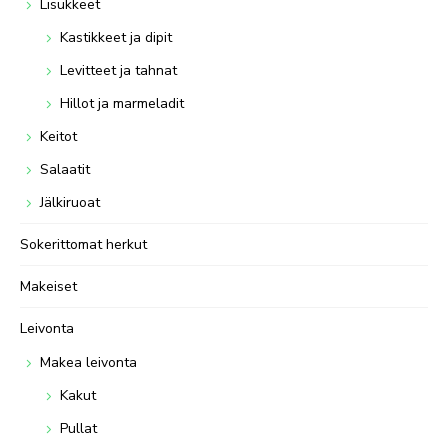
Lisukkeet
Kastikkeet ja dipit
Levitteet ja tahnat
Hillot ja marmeladit
Keitot
Salaatit
Jälkiruoat
Sokerittomat herkut
Makeiset
Leivonta
Makea leivonta
Kakut
Pullat