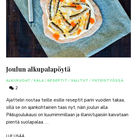
Joulun alkupalapöytä
ALKURUOAT
/
KALA
/
RESEPTIT
/
VALITUT
/
YHTEISTYÖSSÄ
2
Ajattelin nostaa teille esille reseptit parin vuoden takaa,
sillä se on ajankohtainen taas nyt, näin joulun alla.
Pikkujoulukausi on kuumimmillaan ja illanistujaisiin kaivataan
pientä suolapalaa. …
LUE LISÄÄ