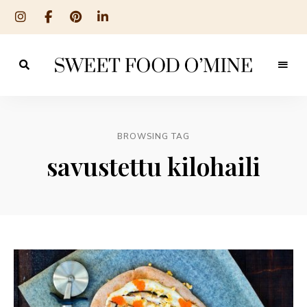
Reseptit
Sweet
ruoanlaitosta
leivontaan
Food
O
BROWSING TAG
´Mine
savustettu kilohaili