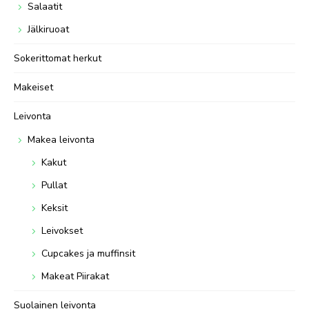
Salaatit
Jälkiruoat
Sokerittomat herkut
Makeiset
Leivonta
Makea leivonta
Kakut
Pullat
Keksit
Leivokset
Cupcakes ja muffinsit
Makeat Piirakat
Suolainen leivonta