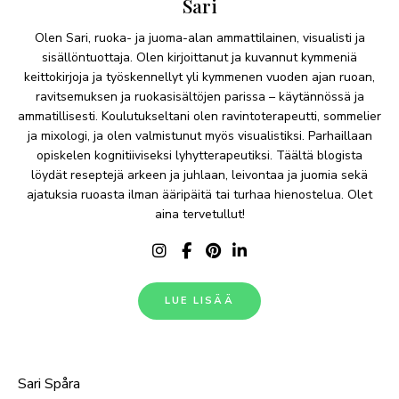
Sari
Olen Sari, ruoka- ja juoma-alan ammattilainen, visualisti ja
sisällöntuottaja. Olen kirjoittanut ja kuvannut kymmeniä
keittokirjoja ja työskennellyt yli kymmenen vuoden ajan ruoan,
ravitsemuksen ja ruokasisältöjen parissa – käytännössä ja
ammatillisesti. Koulutukseltani olen ravintoterapeutti, sommelier
ja mixologi, ja olen valmistunut myös visualistiksi. Parhaillaan
opiskelen kognitiiviseksi lyhytterapeutiksi. Täältä blogista
löydät reseptejä arkeen ja juhlaan, leivontaa ja juomia sekä
ajatuksia ruoasta ilman ääripäitä tai turhaa hienostelua. Olet
aina tervetullut!
LUE LISÄÄ
Sari Spåra