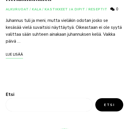
0
ALKURUOAT
/
KALA
/
KASTIKKEET JA DIPIT
/
RESEPTIT
Juhannus tuli ja meni, mutta vieläkin odotan josko se
kesäsää vielä suvaitsisi näyttäytyä. Oikeastaan ei ole syytä
valittaa sään suhteen ainakaan juhannuksen keliä. Vaikka
päivä …
LUE LISÄÄ
Etsi
ETSI