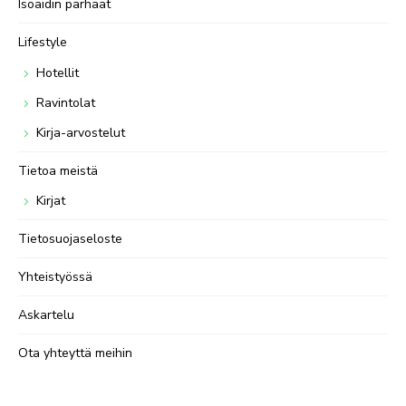
Isoäidin parhaat
Lifestyle
Hotellit
Ravintolat
Kirja-arvostelut
Tietoa meistä
Kirjat
Tietosuojaseloste
Yhteistyössä
Askartelu
Ota yhteyttä meihin