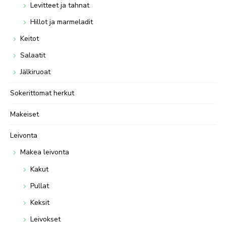
Levitteet ja tahnat
Hillot ja marmeladit
Keitot
Salaatit
Jälkiruoat
Sokerittomat herkut
Makeiset
Leivonta
Makea leivonta
Kakut
Pullat
Keksit
Leivokset