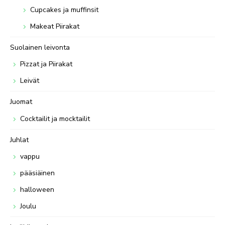
Cupcakes ja muffinsit
Makeat Piirakat
Suolainen leivonta
Pizzat ja Piirakat
Leivät
Juomat
Cocktailit ja mocktailit
Juhlat
vappu
pääsiäinen
halloween
Joulu