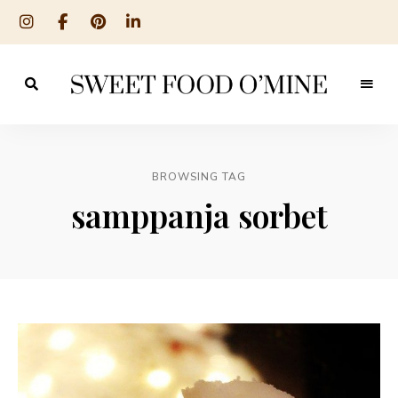
Reseptit
Sweet
ruoanlaitosta
leivontaan
Food
O
BROWSING TAG
´Mine
samppanja sorbet