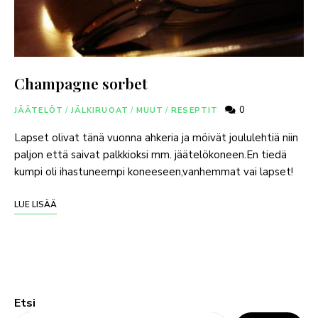
Champagne sorbet
0
JÄÄTELÖT
/
JÄLKIRUOAT
/
MUUT
/
RESEPTIT
Lapset olivat tänä vuonna ahkeria ja möivät joululehtiä niin
paljon että saivat palkkioksi mm. jäätelökoneen.En tiedä
kumpi oli ihastuneempi koneeseen,vanhemmat vai lapset!
LUE LISÄÄ
Etsi