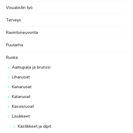
Visualistin työ
Terveys
Ravintoneuvonta
Puutarha
Ruoka
Aamupala ja brunssi
Liharuoat
Kanaruoat
Kalaruoat
Kasvisruoat
Lisukkeet
Kastikkeet ja dipit