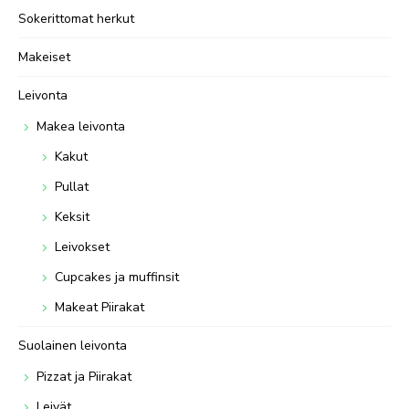
Sokerittomat herkut
Makeiset
Leivonta
Makea leivonta
Kakut
Pullat
Keksit
Leivokset
Cupcakes ja muffinsit
Makeat Piirakat
Suolainen leivonta
Pizzat ja Piirakat
Leivät