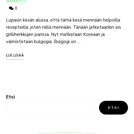
RESEPTIT
0
Lupasin kesän alussa, että tämä kesä mennään helpoilla
resepteillä, joten niillä mennään. Tänään jatketaankin siis
grilliherkkujen parissa. Nyt matkataan Koreaan ja
valmistetaan bulgogia. Bulgogi on …
LUE LISÄÄ
Etsi
ETSI