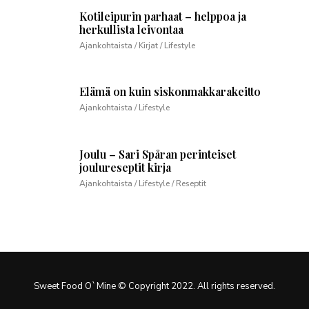
Kotileipurin parhaat – helppoa ja
herkullista leivontaa
Ajankohtaista / Kirjat / Lifestyle
Elämä on kuin siskonmakkarakeitto
Ajankohtaista / Lifestyle
Joulu – Sari Spåran perinteiset
joulureseptit kirja
Ajankohtaista / Lifestyle / Reseptit
Sweet Food O`Mine © Copyright 2022. All rights reserved.