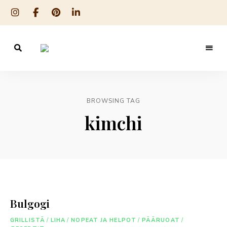
Reseptit
Sweet
ruoanlaitosta
leivontaan
Food
O
BROWSING TAG
´Mine
kimchi
Bulgogi
GRILLISTÄ
/
LIHA
/
NOPEAT JA HELPOT
/
PÄÄRUOAT
/