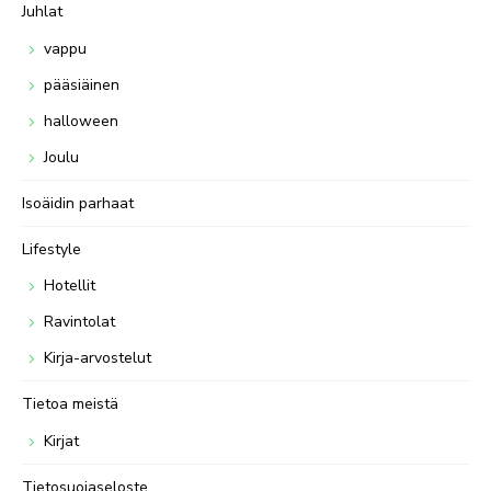
Juhlat
vappu
pääsiäinen
halloween
Joulu
Isoäidin parhaat
Lifestyle
Hotellit
Ravintolat
Kirja-arvostelut
Tietoa meistä
Kirjat
Tietosuojaseloste