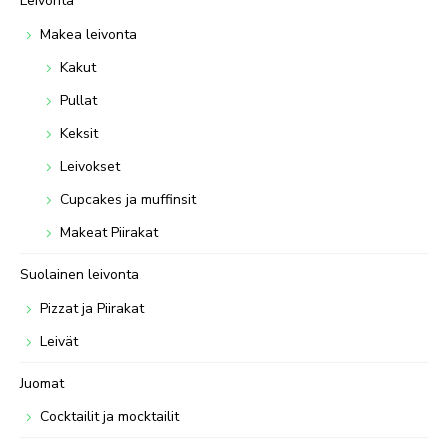
Leivonta
Makea leivonta
Kakut
Pullat
Keksit
Leivokset
Cupcakes ja muffinsit
Makeat Piirakat
Suolainen leivonta
Pizzat ja Piirakat
Leivät
Juomat
Cocktailit ja mocktailit