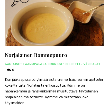
Norjalainen Rømmepuuro
AAMIAISET
/
AAMUPALA JA BRUNSSI
/
RESEPTIT
/
VÄLIPALAT
0
Kun jääkaapissa oli ylimääräistä creme fraichea niin ajattelin
kokeilla tätä Norjalaista erikoisuutta. Rømme on
hapankermaa ja ranskankermaa muistuttava täyteläinen
norjalainen maitotuote. Rømme valmistetaan joko
täysmaidon …