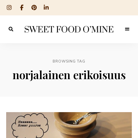
Reseptit
Sweet
ruoanlaitosta
leivontaan
Food
O
BROWSING TAG
´Mine
norjalainen erikoisuus