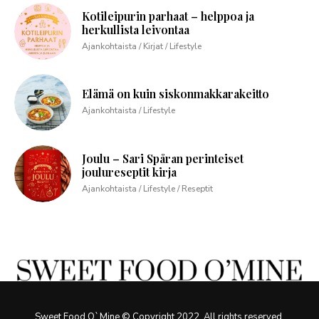
Kotileipurin parhaat – helppoa ja
herkullista leivontaa
Ajankohtaista / Kirjat / Lifestyle
Elämä on kuin siskonmakkarakeitto
Ajankohtaista / Lifestyle
Joulu – Sari Spåran perinteiset
joulureseptit kirja
Ajankohtaista / Lifestyle / Reseptit
Sweet Food O`Mine © Copyright 2022. All rights reserved.