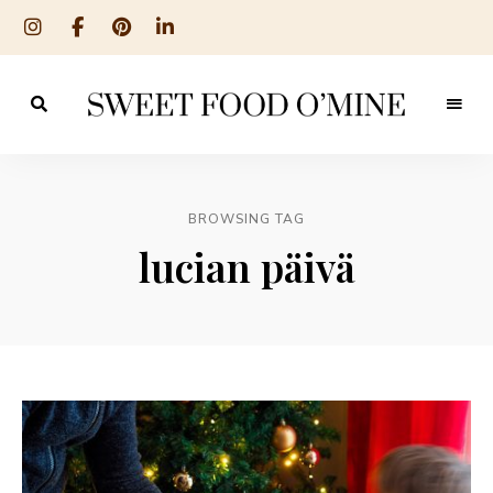
Reseptit
Sweet
ruoanlaitosta
leivontaan
Food
O
BROWSING TAG
´Mine
lucian päivä