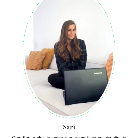
Sari
Olen Sari, ruoka- ja juoma-alan ammattilainen, visualisti ja