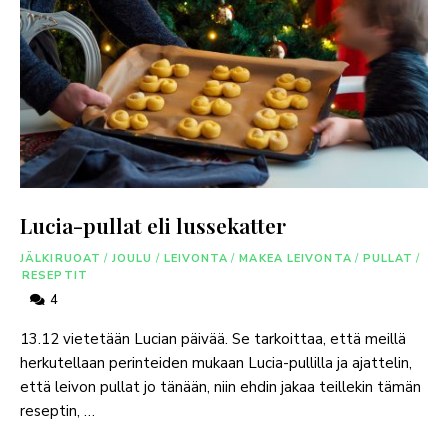
Lucia-pullat eli lussekatter
JÄLKIRUOAT
/
JOULU
/
LEIVONTA
/
MAKEA LEIVONTA
/
PULLAT
/
RESEPTIT
4
13.12 vietetään Lucian päivää. Se tarkoittaa, että meillä
herkutellaan perinteiden mukaan Lucia-pullilla ja ajattelin,
että leivon pullat jo tänään, niin ehdin jakaa teillekin tämän
reseptin, …