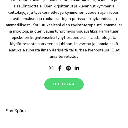
sisällöntuottaja. Olen kirjoittanut ja kuvannut kymmeniä
keittokirjoja ja työskennellyt yli kymmenen vuoden ajan ruoan,
ravitsemuksen ja ruokasisältöjen parissa – käytännössä ja
ammatillisesti. Koulutukseltani olen ravintoterapeutti, sommelier
ja mixologi, ja olen valmistunut myös visualistiksi. Parhaillaan
opiskelen kognitiiviseksi lyhytterapeutiksi. Täältä blogista
löydät reseptejä arkeen ja juhlaan, leivontaa ja juomia sekä
ajatuksia ruoasta ilman ääripäitä tai turhaa hienostelua. Olet
aina tervetullut!
LUE LISÄÄ
Sari Spåra