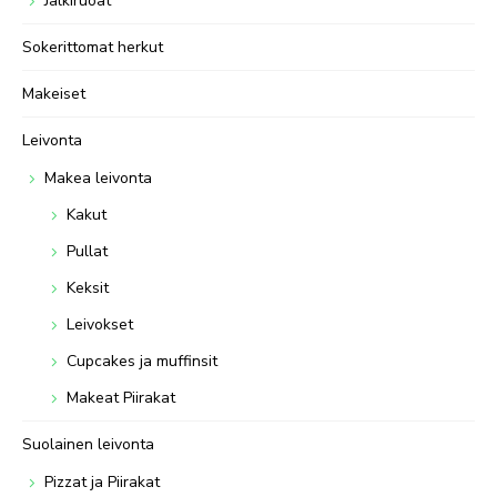
Jälkiruoat
Sokerittomat herkut
Makeiset
Leivonta
Makea leivonta
Kakut
Pullat
Keksit
Leivokset
Cupcakes ja muffinsit
Makeat Piirakat
Suolainen leivonta
Pizzat ja Piirakat