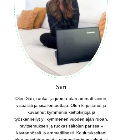
Sari
Olen Sari, ruoka- ja juoma-alan ammattilainen,
visualisti ja sisällöntuottaja. Olen kirjoittanut ja
kuvannut kymmeniä keittokirjoja ja
työskennellyt yli kymmenen vuoden ajan ruoan,
ravitsemuksen ja ruokasisältöjen parissa –
käytännössä ja ammatillisesti. Koulutukseltani
olen ravintoterapeutti, sommelier ja mixologi, ja