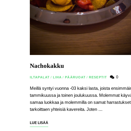
Nachokakku
0
ILTAPALAT
/
LIHA
/
PÄÄRUOAT
/
RESEPTIT
Meillä syntyi vuonna -03 kaksi lasta, joista ensimmä
tammikuussa ja toinen joulukuussa. Molemmat käyv
samaa luokkaa ja molemmilla on samat harrastukset
tarkoittaen yhteisiä kavereita. Joten …
LUE LISÄÄ