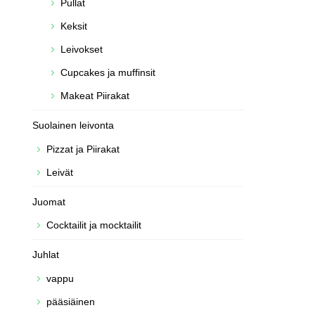
Pullat
Keksit
Leivokset
Cupcakes ja muffinsit
Makeat Piirakat
Suolainen leivonta
Pizzat ja Piirakat
Leivät
Juomat
Cocktailit ja mocktailit
Juhlat
vappu
pääsiäinen