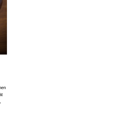
inen
ät
,