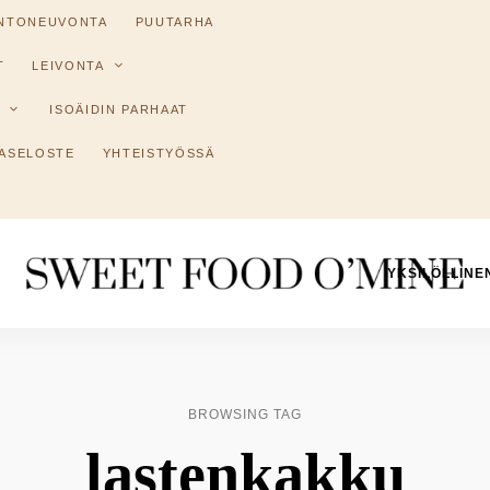
INTONEUVONTA
PUUTARHA
T
LEIVONTA
ISOÄIDIN PARHAAT
ASELOSTE
YHTEISTYÖSSÄ
YKSILÖLLINE
Reseptit
Sweet
ruoanlaitosta
leivontaan
Food
O
BROWSING TAG
´Mine
lastenkakku