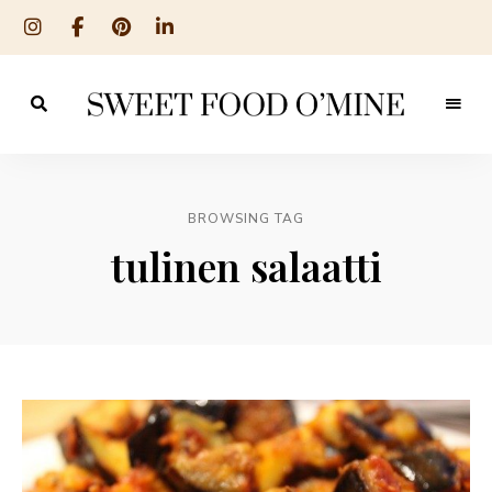
Reseptit
Sweet
ruoanlaitosta
leivontaan
Food
O
BROWSING TAG
´Mine
tulinen salaatti