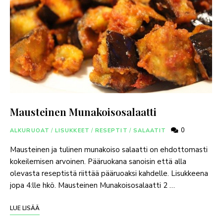
Mausteinen Munakoisosalaatti
0
ALKURUOAT
/
LISUKKEET
/
RESEPTIT
/
SALAATIT
Mausteinen ja tulinen munakoiso salaatti on ehdottomasti
kokeilemisen arvoinen. Pääruokana sanoisin että alla
olevasta reseptistä riittää pääruoaksi kahdelle. Lisukkeena
jopa 4:lle hkö. Mausteinen Munakoisosalaatti 2 …
LUE LISÄÄ