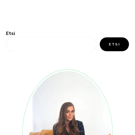
Etsi
ETSI