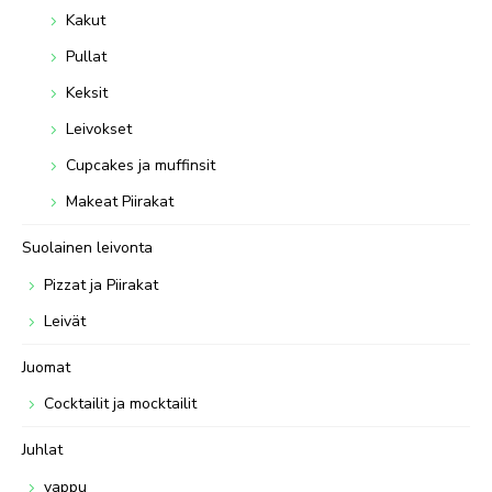
Kakut
Pullat
Keksit
Leivokset
Cupcakes ja muffinsit
Makeat Piirakat
Suolainen leivonta
Pizzat ja Piirakat
Leivät
Juomat
Cocktailit ja mocktailit
Juhlat
vappu