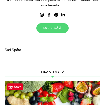
ajatuksia ruoasta ilman ääripäitä tai turhaa hienostelua. Olet
aina tervetullut!
LUE LISÄÄ
Sari Spåra
TILAA TÄSTÄ
Save