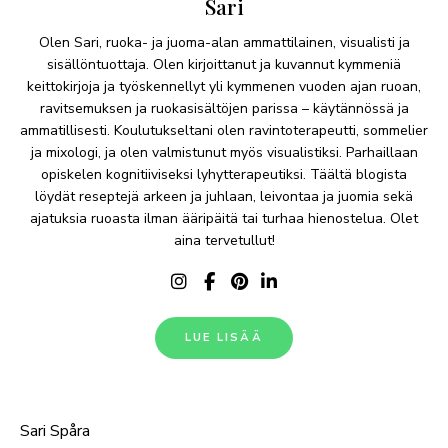
Sari
Olen Sari, ruoka- ja juoma-alan ammattilainen, visualisti ja
sisällöntuottaja. Olen kirjoittanut ja kuvannut kymmeniä
keittokirjoja ja työskennellyt yli kymmenen vuoden ajan ruoan,
ravitsemuksen ja ruokasisältöjen parissa – käytännössä ja
ammatillisesti. Koulutukseltani olen ravintoterapeutti, sommelier
ja mixologi, ja olen valmistunut myös visualistiksi. Parhaillaan
opiskelen kognitiiviseksi lyhytterapeutiksi. Täältä blogista
löydät reseptejä arkeen ja juhlaan, leivontaa ja juomia sekä
ajatuksia ruoasta ilman ääripäitä tai turhaa hienostelua. Olet
aina tervetullut!
LUE LISÄÄ
Sari Spåra