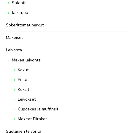
Salaatit
Jälkiruoat
Sokerittomat herkut
Makeiset
Leivonta
Makea leivonta
Kakut
Pullat
Keksit
Leivokset
Cupcakes ja muffinsit
Makeat Piirakat
Suolainen leivonta