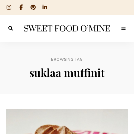
Reseptit
Sweet
ruoanlaitosta
leivontaan
Food
O
BROWSING TAG
´Mine
suklaa muffinit