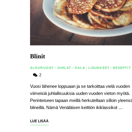
Blinit
ALKURUOAT
/
JUHLAT
/
KALA
/
LISUKKEET
/
RESEPTIT
2
Vuosi lähenee loppuaan ja se tarkoittaa vielä vuoden
viimeisiä juhlallisuuksia uuden vuoden vieton myötä.
Perinteiseen tapaan meillä herkutellaan silloin yleens
blineillä. Nämä Venäläisen keittiön ikiklassikot …
LUE LISÄÄ