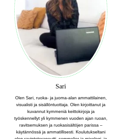
Sari
Olen Sari, ruoka- ja juoma-alan ammattilainen,
visualisti ja sisällöntuottaja. Olen kirjoittanut ja
kuvannut kymmeniä keittokirjoja ja
työskennellyt yli kymmenen vuoden ajan ruoan,
ravitsemuksen ja ruokasisältöjen parissa –
käytännössä ja ammatillisesti. Koulutukseltani
olen ravintoterapeutti, sommelier ja mixologi, ja