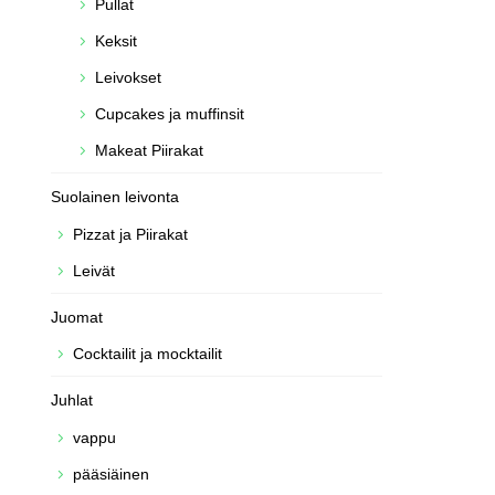
Pullat
Keksit
Leivokset
Cupcakes ja muffinsit
Makeat Piirakat
Suolainen leivonta
Pizzat ja Piirakat
Leivät
Juomat
Cocktailit ja mocktailit
Juhlat
vappu
pääsiäinen