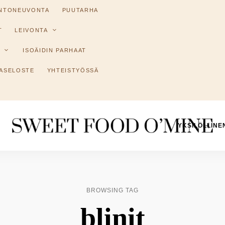
INTONEUVONTA
PUUTARHA
T
LEIVONTA
ISOÄIDIN PARHAAT
ASELOSTE
YHTEISTYÖSSÄ
YKSILÖLLINE
Reseptit
Sweet
ruoanlaitosta
leivontaan
Food
O
BROWSING TAG
´Mine
blinit