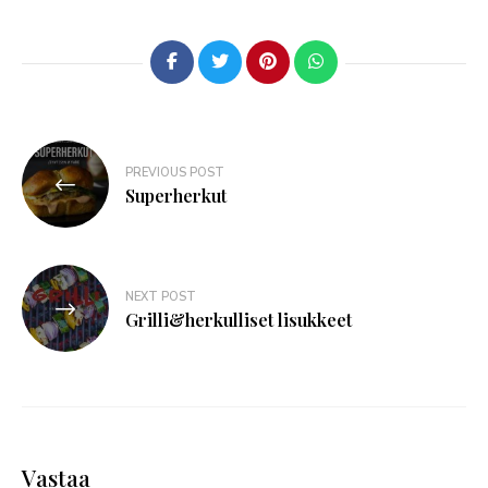
PREVIOUS POST
Superherkut
NEXT POST
Grilli&herkulliset lisukkeet
Vastaa