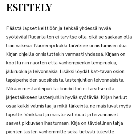
ESITTELY
Päästä lapset keittiöön ja tehkää yhdessä hyvää
syötävää! Ruoanlaiton ei tarvitse olla, eikä se saakaan olla
liian vaikeaa. Nuorempi kokki tarvitsee onnistumisen iloa.
Kirjan ohjeilla onnistuttekin varmasti yhdessä. Kirjaan on
koottu niin nuorten että vanhempienkin lempiruokia,
jälkiruokia ja leivonnaisia. Lisäksi löydät kat-tavan osion
lapsiperheiden suosikeista, lastenjuhlien leivonnaisista.
Mikään mestarileipuri tai kondiittori ei tarvitse olla
järjestääkseen lastenjuhliin hyvää syötävää. Kirjan herkut
osaa kaikki valmistaa ja mikä tärkeintä, ne maistuvat myös
lapsille. Värikkäät ja maistu-vat ruoat ja leivonnaiset
saavat pikkuväen ihastumaan. Kirja on täydellinen lahja
pienten lasten vanhemmille sekä tietysti tuleville