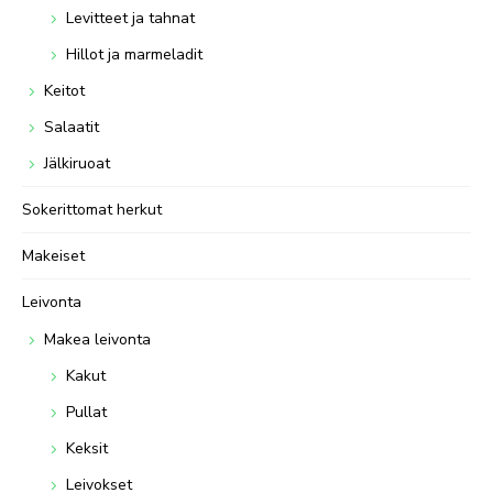
Levitteet ja tahnat
Hillot ja marmeladit
Keitot
Salaatit
Jälkiruoat
Sokerittomat herkut
Makeiset
Leivonta
Makea leivonta
Kakut
Pullat
Keksit
Leivokset