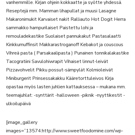
vanhemmille. Kirjan ohjein kokkaatte ja syötte yhdessä.
Reseptejä mm. Mamman lihapullat ja muusi Lasagne
Makaronimukit Karvaiset nakit Ralliauto Hot Dogit Herra
sammakko hampurilaiset Paistettu lohi ja
remouladekastike Suolaiset pannukakut Pastasalaatti
Kinkkumuffinsit Makkarastroganoff Kebakot ja couscous
Vihreä pasta ( Parsakaalipasta ) Punainen tonnikalakastike
Tacogratiini Savulohiwrapit Vihaiset linnut-leivät
Pizzavohvelit Pikku possut-sämpylät Kolmioleivät
Miniburgerit Prinsessakakku Kääretorttuleivos Kirja
opastaa myös lasten juhlien kattauksessa – mukana mm.
teemajuhlat: -synttärit -halloween -piknik -nyyttikestit -
ulkoilupäivä
[image_gallery
images=”13574:http://www.sweetfoodomine.com/wp-