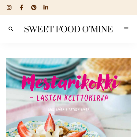
Reseptit
Sweet
ruoanlaitosta
leivontaan
Food
O
´Mine