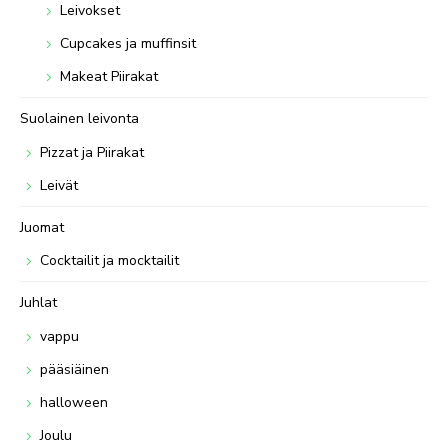
Leivokset
Cupcakes ja muffinsit
Makeat Piirakat
Suolainen leivonta
Pizzat ja Piirakat
Leivät
Juomat
Cocktailit ja mocktailit
Juhlat
vappu
pääsiäinen
halloween
Joulu