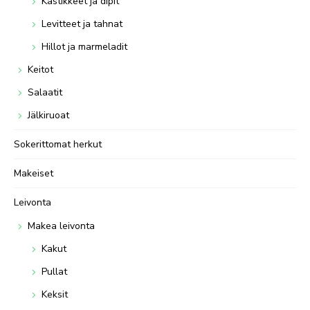
Kastikkeet ja dipit
Levitteet ja tahnat
Hillot ja marmeladit
Keitot
Salaatit
Jälkiruoat
Sokerittomat herkut
Makeiset
Leivonta
Makea leivonta
Kakut
Pullat
Keksit