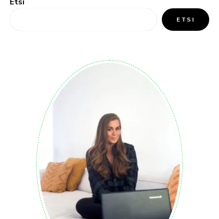
Etsi
ETSI