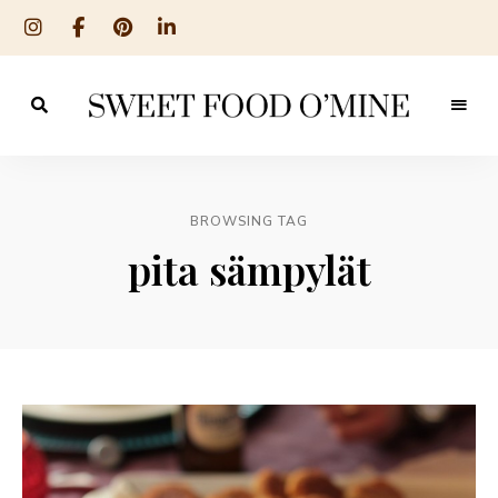
Reseptit
Sweet
ruoanlaitosta
leivontaan
Food
O
BROWSING TAG
´Mine
pita sämpylät