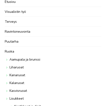
Etusivu
Visualistin työ
Terveys
Ravintoneuvonta
Puutarha
Ruoka
Aamupala ja brunssi
Liharuoat
Kanaruoat
Kalaruoat
Kasvisruoat
Lisukkeet