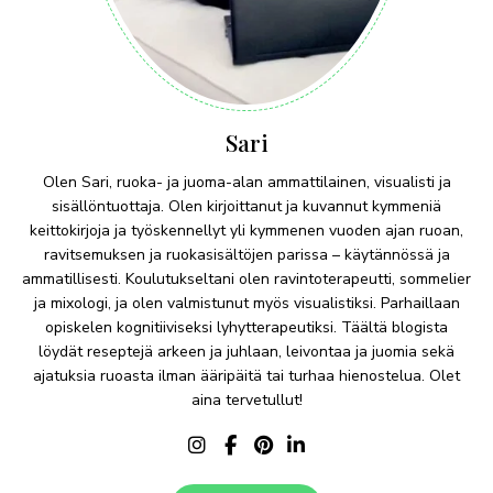
Sari
Olen Sari, ruoka- ja juoma-alan ammattilainen, visualisti ja
sisällöntuottaja. Olen kirjoittanut ja kuvannut kymmeniä
keittokirjoja ja työskennellyt yli kymmenen vuoden ajan ruoan,
ravitsemuksen ja ruokasisältöjen parissa – käytännössä ja
ammatillisesti. Koulutukseltani olen ravintoterapeutti, sommelier
ja mixologi, ja olen valmistunut myös visualistiksi. Parhaillaan
opiskelen kognitiiviseksi lyhytterapeutiksi. Täältä blogista
löydät reseptejä arkeen ja juhlaan, leivontaa ja juomia sekä
ajatuksia ruoasta ilman ääripäitä tai turhaa hienostelua. Olet
aina tervetullut!