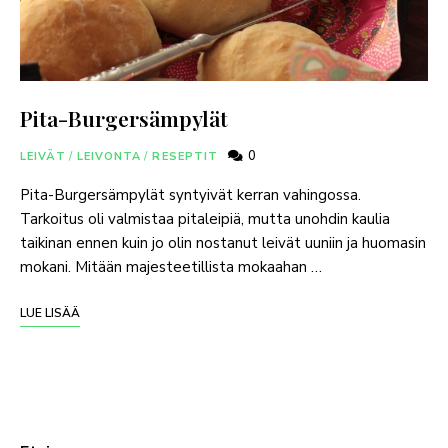
Pita-Burgersämpylät
0
LEIVÄT
/
LEIVONTA
/
RESEPTIT
Pita-Burgersämpylät syntyivät kerran vahingossa.
Tarkoitus oli valmistaa pitaleipiä, mutta unohdin kaulia
taikinan ennen kuin jo olin nostanut leivät uuniin ja huomasin
mokani. Mitään majesteetillista mokaahan …
LUE LISÄÄ