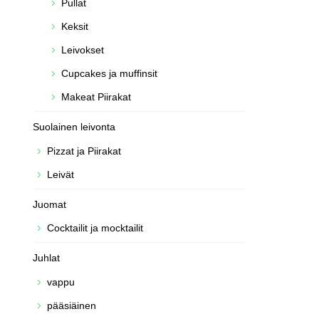
Pullat
Keksit
Leivokset
Cupcakes ja muffinsit
Makeat Piirakat
Suolainen leivonta
Pizzat ja Piirakat
Leivät
Juomat
Cocktailit ja mocktailit
Juhlat
vappu
pääsiäinen