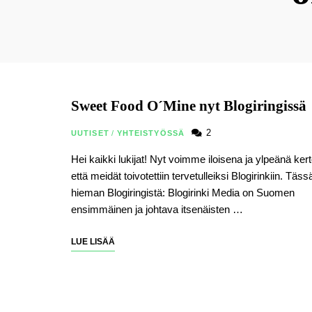
Sweet Food O´Mine nyt Blogiringissä
2
UUTISET
/
YHTEISTYÖSSÄ
Hei kaikki lukijat! Nyt voimme iloisena ja ylpeänä ker
että meidät toivotettiin tervetulleiksi Blogirinkiin. Täss
hieman Blogiringistä: Blogirinki Media on Suomen
ensimmäinen ja johtava itsenäisten …
LUE LISÄÄ