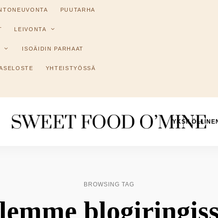
INTONEUVONTA
PUUTARHA
T
LEIVONTA
ISOÄIDIN PARHAAT
ASELOSTE
YHTEISTYÖSSÄ
YKSILÖLLINE
Reseptit
Sweet
ruoanlaitosta
leivontaan
Food
O
BROWSING TAG
´Mine
lemme blogiringis