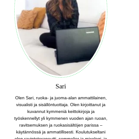
Sari
Olen Sari, ruoka- ja juoma-alan ammattilainen,
visualisti ja sisällöntuottaja. Olen kirjoittanut ja
kuvannut kymmeniä keittokirjoja ja
työskennellyt yli kymmenen vuoden ajan ruoan,
ravitsemuksen ja ruokasisältöjen parissa –
käytännössä ja ammatillisesti. Koulutukseltani
olen ravintoterapeutti, sommelier ja mixologi, ja