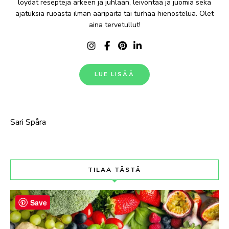
löydät reseptejä arkeen ja juhlaan, leivontaa ja juomia sekä
ajatuksia ruoasta ilman ääripäitä tai turhaa hienostelua. Olet
aina tervetullut!
LUE LISÄÄ
Sari Spåra
TILAA TÄSTÄ
Save