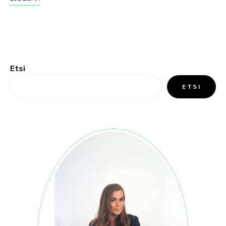
Etsi
ETSI