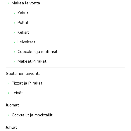
Makea leivonta
Kakut
Pullat
Keksit
Leivokset
Cupcakes ja muffinsit
Makeat Piirakat
Suolainen leivonta
Pizzat ja Piirakat
Leivät
Juomat
Cocktailit ja mocktailit
Juhlat