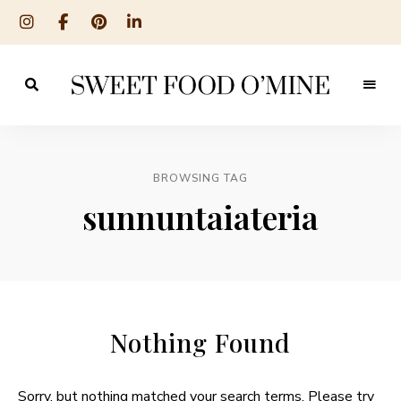
Reseptit
Sweet
ruoanlaitosta
leivontaan
Food
O
BROWSING TAG
´Mine
sunnuntaiateria
Nothing Found
Sorry, but nothing matched your search terms. Please try