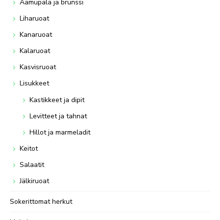
Aamupala ja brunssi
Liharuoat
Kanaruoat
Kalaruoat
Kasvisruoat
Lisukkeet
Kastikkeet ja dipit
Levitteet ja tahnat
Hillot ja marmeladit
Keitot
Salaatit
Jälkiruoat
Sokerittomat herkut