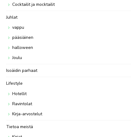
Cocktailit ja mocktailit
Juhlat
vappu
pääsiäinen
halloween
Joulu
Isoäidin parhaat
Lifestyle
Hotellit
Ravintolat
Kirja-arvostelut
Tietoa meistä
Kirjat