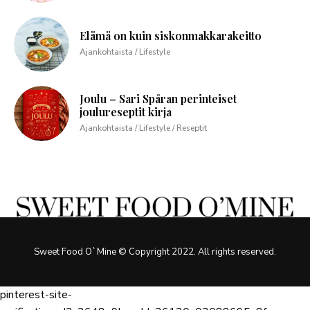
Elämä on kuin siskonmakkarakeitto
Ajankohtaista / Lifestyle
Joulu – Sari Spåran perinteiset
joulureseptit kirja
Ajankohtaista / Lifestyle / Reseptit
Sweet Food O`Mine © Copyright 2022. All rights reserved.
pinterest-site-