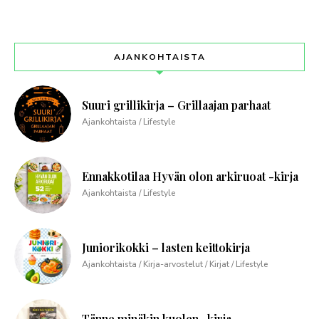
AJANKOHTAISTA
Suuri grillikirja – Grillaajan parhaat
Ajankohtaista / Lifestyle
Ennakkotilaa Hyvän olon arkiruoat -kirja
Ajankohtaista / Lifestyle
Juniorikokki – lasten keittokirja
Ajankohtaista / Kirja-arvostelut / Kirjat / Lifestyle
Tänne minäkin kuolen -kirja