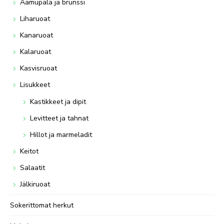
Aamupala ja brunssi
Liharuoat
Kanaruoat
Kalaruoat
Kasvisruoat
Lisukkeet
Kastikkeet ja dipit
Levitteet ja tahnat
Hillot ja marmeladit
Keitot
Salaatit
Jälkiruoat
Sokerittomat herkut