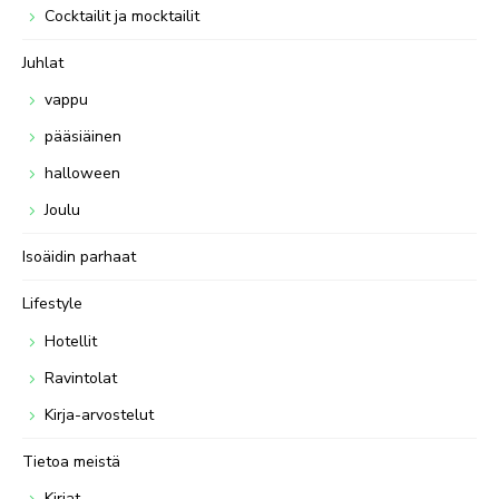
Cocktailit ja mocktailit
Juhlat
vappu
pääsiäinen
halloween
Joulu
Isoäidin parhaat
Lifestyle
Hotellit
Ravintolat
Kirja-arvostelut
Tietoa meistä
Kirjat