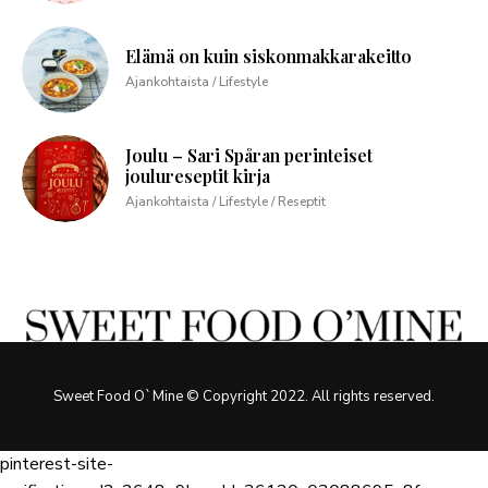
Elämä on kuin siskonmakkarakeitto
Ajankohtaista / Lifestyle
Joulu – Sari Spåran perinteiset
joulureseptit kirja
Ajankohtaista / Lifestyle / Reseptit
Sweet Food O`Mine © Copyright 2022. All rights reserved.
pinterest-site-