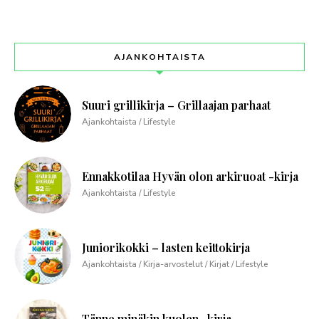
AJANKOHTAISTA
Suuri grillikirja – Grillaajan parhaat
Ajankohtaista / Lifestyle
Ennakkotilaa Hyvän olon arkiruoat -kirja
Ajankohtaista / Lifestyle
Juniorikokki – lasten keittokirja
Ajankohtaista / Kirja-arvostelut / Kirjat / Lifestyle
Tänne minäkin kuolen -kirja