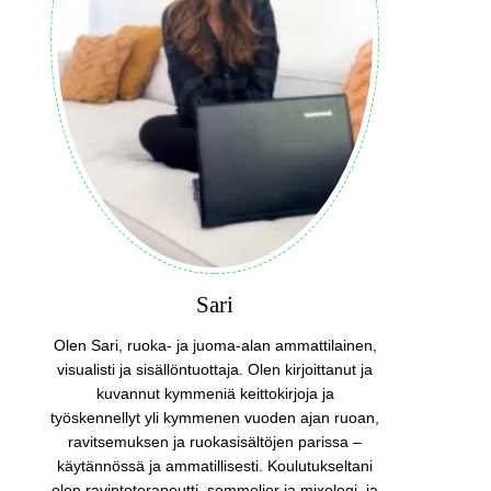
Sari
Olen Sari, ruoka- ja juoma-alan ammattilainen,
visualisti ja sisällöntuottaja. Olen kirjoittanut ja
kuvannut kymmeniä keittokirjoja ja
työskennellyt yli kymmenen vuoden ajan ruoan,
ravitsemuksen ja ruokasisältöjen parissa –
käytännössä ja ammatillisesti. Koulutukseltani
olen ravintoterapeutti, sommelier ja mixologi, ja