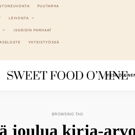
INTONEUVONTA
PUUTARHA
T
LEIVONTA
ISOÄIDIN PARHAAT
ASELOSTE
YHTEISTYÖSSÄ
YKSILÖLLINE
Reseptit
Sweet
ruoanlaitosta
leivontaan
Food
O
BROWSING TAG
´Mine
ä joulua kirja-arvo