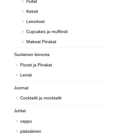
Pullat
Keksit
Leivokset
Cupcakes ja muffinsit
Makeat Piirakat
Suolainen leivonta
Pizzat ja Piirakat
Leivät
Juomat
Cocktailit ja mocktailit
Juhlat
vappu
pääsiäinen