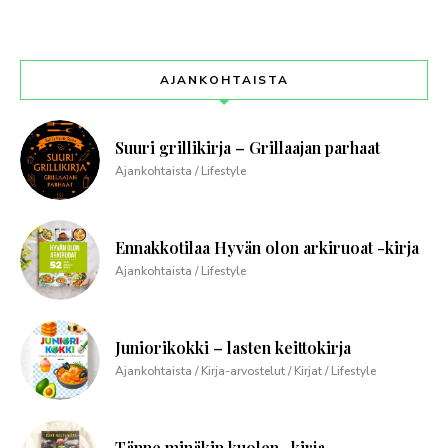
AJANKOHTAISTA
Suuri grillikirja – Grillaajan parhaat
Ajankohtaista / Lifestyle
Ennakkotilaa Hyvän olon arkiruoat -kirja
Ajankohtaista / Lifestyle
Juniorikokki – lasten keittokirja
Ajankohtaista / Kirja-arvostelut / Kirjat / Lifestyle
Tänne minäkin kuolen -kirja