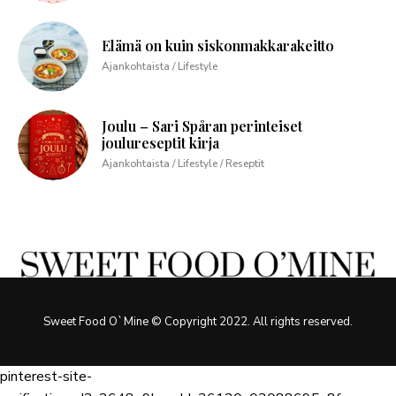
Elämä on kuin siskonmakkarakeitto
Ajankohtaista / Lifestyle
Joulu – Sari Spåran perinteiset
joulureseptit kirja
Ajankohtaista / Lifestyle / Reseptit
Sweet Food O`Mine © Copyright 2022. All rights reserved.
pinterest-site-