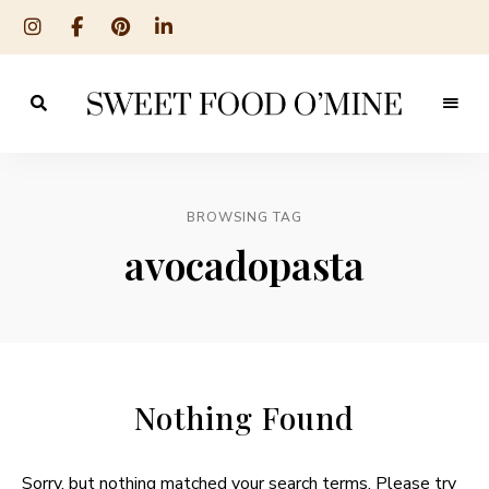
Reseptit
Sweet
ruoanlaitosta
leivontaan
Food
O
BROWSING TAG
´Mine
avocadopasta
Nothing Found
Sorry, but nothing matched your search terms. Please try