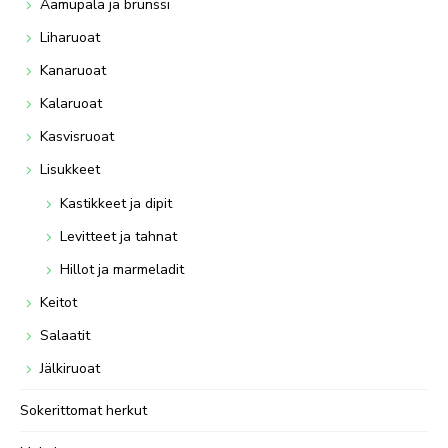
Aamupala ja brunssi
Liharuoat
Kanaruoat
Kalaruoat
Kasvisruoat
Lisukkeet
Kastikkeet ja dipit
Levitteet ja tahnat
Hillot ja marmeladit
Keitot
Salaatit
Jälkiruoat
Sokerittomat herkut