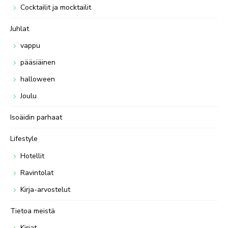
Cocktailit ja mocktailit
Juhlat
vappu
pääsiäinen
halloween
Joulu
Isoäidin parhaat
Lifestyle
Hotellit
Ravintolat
Kirja-arvostelut
Tietoa meistä
Kirjat