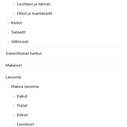
Levitteet ja tahnat
Hillot ja marmeladit
Keitot
Salaatit
Jälkiruoat
Sokerittomat herkut
Makeiset
Leivonta
Makea leivonta
Kakut
Pullat
Keksit
Leivokset