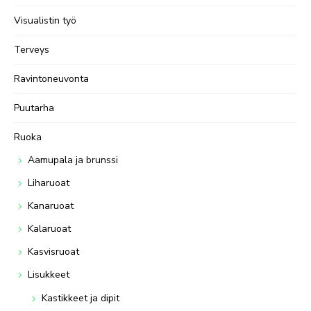
Visualistin työ
Terveys
Ravintoneuvonta
Puutarha
Ruoka
Aamupala ja brunssi
Liharuoat
Kanaruoat
Kalaruoat
Kasvisruoat
Lisukkeet
Kastikkeet ja dipit