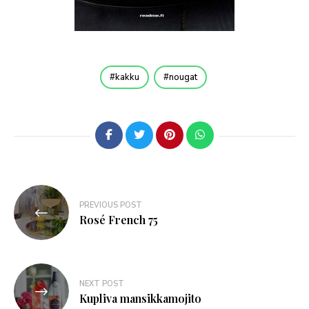
kakku
nougat
PREVIOUS POST
Rosé French 75
NEXT POST
Kupliva mansikkamojito