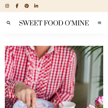
Reseptit
Sweet
ruoanlaitosta
leivontaan
Food
O
´Mine