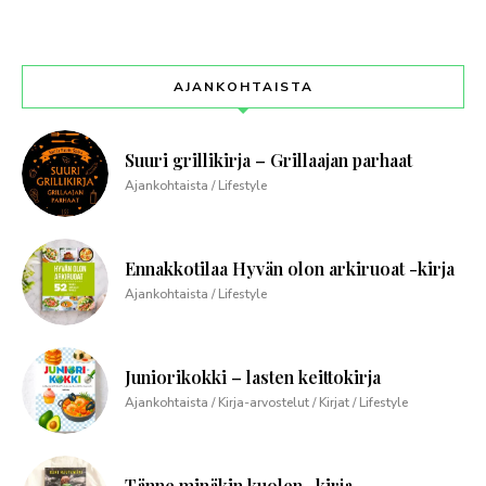
AJANKOHTAISTA
Suuri grillikirja – Grillaajan parhaat
Ajankohtaista / Lifestyle
Ennakkotilaa Hyvän olon arkiruoat -kirja
Ajankohtaista / Lifestyle
Juniorikokki – lasten keittokirja
Ajankohtaista / Kirja-arvostelut / Kirjat / Lifestyle
Tänne minäkin kuolen -kirja