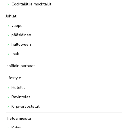
Cocktailit ja mocktailit
Juhlat
vappu
pääsiäinen
halloween
Joulu
Isoäidin parhaat
Lifestyle
Hotellit
Ravintolat
Kirja-arvostelut
Tietoa meistä
Kirjat