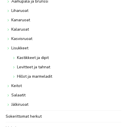
Aamupala ja brunssi
Liharuoat
Kanaruoat
Kalaruoat
Kasvisruoat
Lisukkeet
Kastikkeet ja dipit
Levitteet ja tahnat
Hillot ja marmeladit
Keitot
Salaatit
Jälkiruoat
Sokerittomat herkut