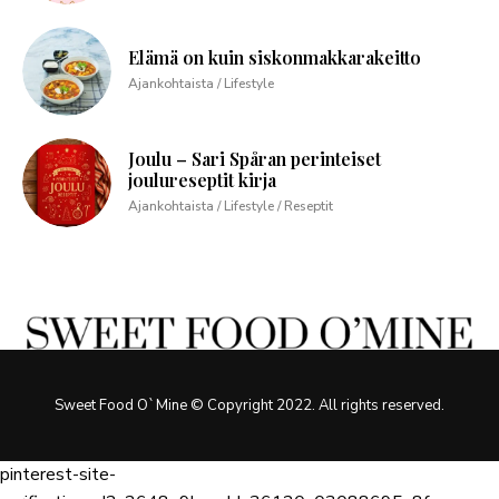
Elämä on kuin siskonmakkarakeitto
Ajankohtaista / Lifestyle
Joulu – Sari Spåran perinteiset
joulureseptit kirja
Ajankohtaista / Lifestyle / Reseptit
Sweet Food O`Mine © Copyright 2022. All rights reserved.
pinterest-site-