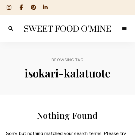
Reseptit
Sweet
ruoanlaitosta
leivontaan
Food
O
BROWSING TAG
´Mine
isokari-kalatuote
Nothing Found
Sorry, but nothing matched your search terms. Please try