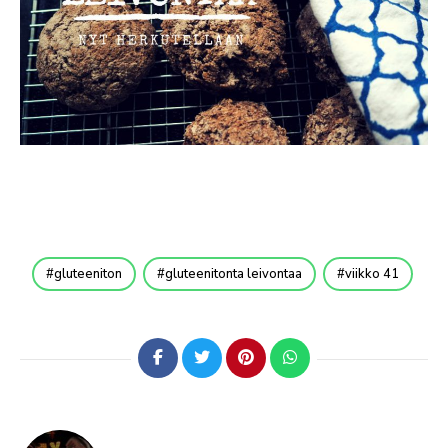
gluteeniton
gluteenitonta leivontaa
viikko 41