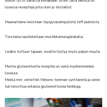
siskon tyttö sairastui keliakiaan. Joten tällä viikolla on
luvassa reseptejä joita olen jo testaillut.
Maanantaina leivotaan täysjyväsämpylöitä teff-jauhoista.
Torstaina nautiskellaan mustikkamurupiirakalla.
Lisäksi tuttuun tapaan, sivuilta löytyy myös paljon muuta.
Monta gluteenitonta reseptiä on vielä myöhemminkin
luvassa.
Meillä mm. vietettiin Minions-teeman synttäreitä ja sinne
tuli leivottua erilaisia gluteenittomia herkkuja.