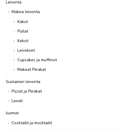
Leivonta
Makea leivonta
Kakut
Pullat
Keksit
Leivokset
Cupcakes ja muffinsit
Makeat Piirakat
Suolainen leivonta
Pizzat ja Piirakat
Leivät
Juomat
Cocktailit ja mocktailit