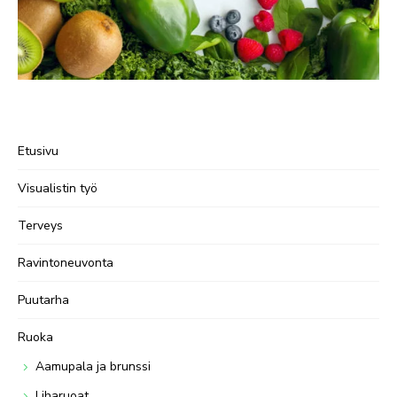
Etusivu
Visualistin työ
Terveys
Ravintoneuvonta
Puutarha
Ruoka
Aamupala ja brunssi
Liharuoat