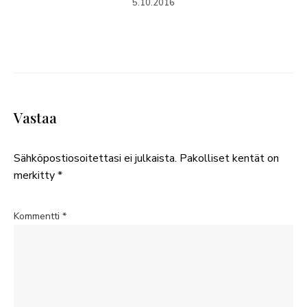
5.10.2016
Vastaa
Sähköpostiosoitettasi ei julkaista.
Pakolliset kentät on
merkitty
*
Kommentti
*