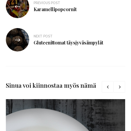
PREVIOUS POST
Karamellipopcornit
NEXT POST
Gluteenittomat täysjyväsämpylät
Sinua voi kiinnostaa myös nämä