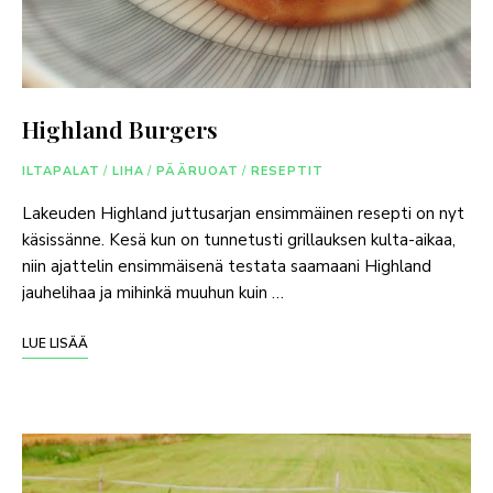
Highland Burgers
ILTAPALAT
/
LIHA
/
PÄÄRUOAT
/
RESEPTIT
Lakeuden Highland juttusarjan ensimmäinen resepti on nyt
käsissänne. Kesä kun on tunnetusti grillauksen kulta-aikaa,
niin ajattelin ensimmäisenä testata saamaani Highland
jauhelihaa ja mihinkä muuhun kuin …
LUE LISÄÄ