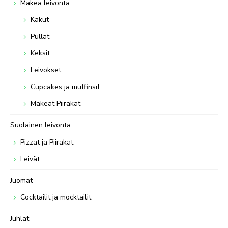
Makea leivonta
Kakut
Pullat
Keksit
Leivokset
Cupcakes ja muffinsit
Makeat Piirakat
Suolainen leivonta
Pizzat ja Piirakat
Leivät
Juomat
Cocktailit ja mocktailit
Juhlat