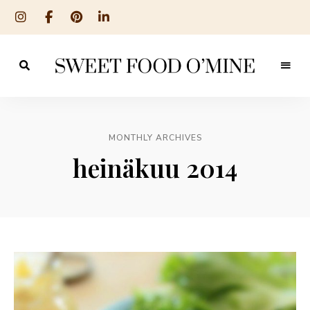
Reseptit
Sweet
ruoanlaitosta
leivontaan
Food
O
MONTHLY ARCHIVES
´Mine
heinäkuu 2014