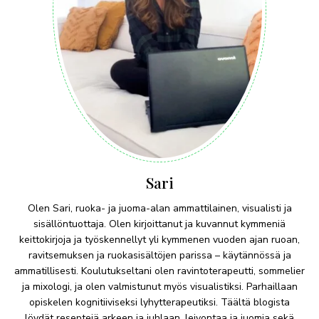
Sari
Olen Sari, ruoka- ja juoma-alan ammattilainen, visualisti ja
sisällöntuottaja. Olen kirjoittanut ja kuvannut kymmeniä
keittokirjoja ja työskennellyt yli kymmenen vuoden ajan ruoan,
ravitsemuksen ja ruokasisältöjen parissa – käytännössä ja
ammatillisesti. Koulutukseltani olen ravintoterapeutti, sommelier
ja mixologi, ja olen valmistunut myös visualistiksi. Parhaillaan
opiskelen kognitiiviseksi lyhytterapeutiksi. Täältä blogista
löydät reseptejä arkeen ja juhlaan, leivontaa ja juomia sekä