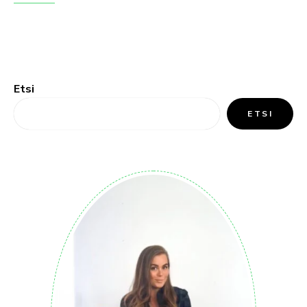
Etsi
ETSI